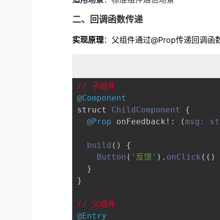
二、回调函数传递
实现原理
：父组件通过@Prop传递回调
// 子组件
@Component
struct 
ChildComponent
 {

@Prop
 onFeedback!: 
(
msg: st
build
(
) {

Button
(
'反馈'
).
onClick
(
()
  }

}

// 父组件
@Entry