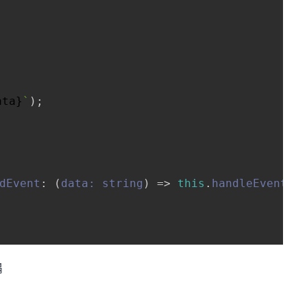
ata}
`
);

dEvent
: 
(
data: string
) =>
this
.
handleEvent
(da
耦