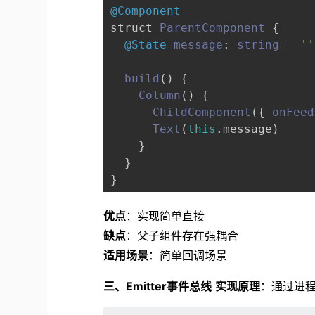
@Component
struct 
ParentComponent
 {

@State
message
: 
string
 = 
''
build
(
) {

Column
() {

ChildComponent
({ 
onFeed
Text
(
this
.
message
)

    }

  }

优点
：实现简单直接
缺点
：父子组件存在强耦合
适用场景
：简单回调场景
三、Emitter事件总线
实现原理
：通过进