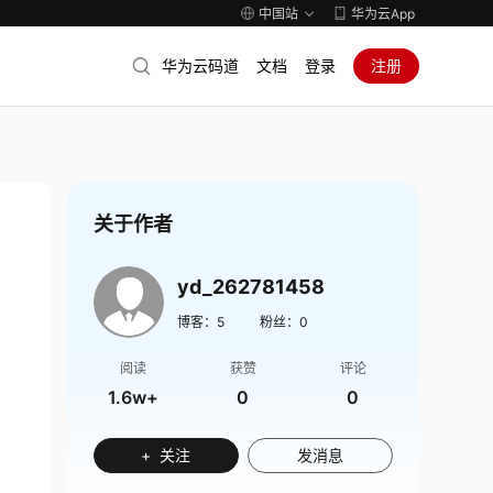
中国站
华为云App
华为云码道
文档
登录
注册
关于作者
yd_262781458
博客：
5
粉丝：
0
阅读
获赞
评论
1.6w+
0
0
+ 关注
发消息