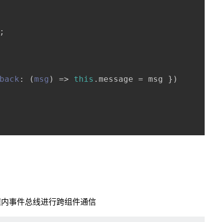
;

back
: 
(
msg
) =>
this
.
message
 = msg })

程内事件总线进行跨组件通信