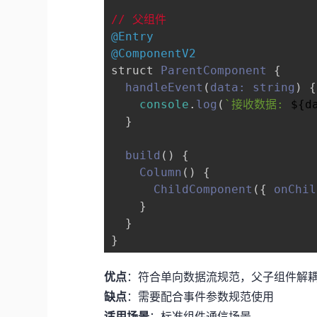
// 父组件
@Entry
@ComponentV2
struct 
ParentComponent
 {

handleEvent
(
data: string
) {

console
.
log
(
`接收数据: 
${d
  }

build
(
) {

Column
() {

ChildComponent
({ 
onChil
    }

  }

优点
：符合单向数据流规范，父子组件解
缺点
：需要配合事件参数规范使用
适用场景
：标准组件通信场景