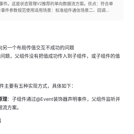
理事件。这是状态管理V2推荐的单向数据流方案。优点：符合单
事件参数规范使用适用场景：标准组件通信场景二、回调...
布局向另一个布局传值交互不成功的问题
值问题，父组件没有把值成功传入到子组件，或子组件的值
递事件主要有五种实现方式，具体如下：
原理
：子组件通过@Event装饰器声明事件，父组件监听并
据流方案。
耦