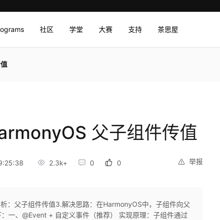
rograms
社区
学堂
大赛
支持
茶思屋
传值
rmonyOS 父子组件传值
举报
:25:38
2.3k+
0
0
分析：父子组件传值3.解决思路：在HarmonyOS中，子组件向父
一、@Event + 自定义事件（推荐） 实现原理：子组件通过