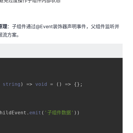
要避免过度操作子组件内部状态
原理
：子组件通过@Event装饰器声明事件，父组件监听并
据流方案。
 string
) =>
void
 = 
() =>
 {};

hildEvent
.
emit
(
'子组件数据'
))
