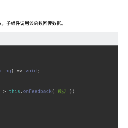
函数，子组件调用该函数回传数据。
ring
) =>
void
;

 =>
this
.
onFeedback
(
'数据'
))
