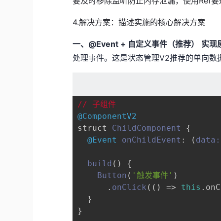
要及时移除监听防止内存泄漏，使用Ref
4.解决方案：描述实施的核心解决方案
一、@Event + 自定义事件（推荐）
实现
处理事件。这是状态管理V2推荐的单向数
// 子组件
@ComponentV2
struct 
ChildComponent
 {

@Event
onChildEvent
: 
(
data:
build
(
) {

Button
(
'触发事件'
)

      .
onClick
(
() =>
this
.
onC
  }

}
