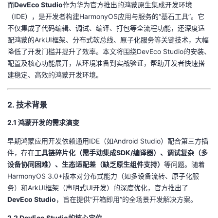
而​
​DevEco Studio​
​作为华为官方推出的鸿蒙原生集成开发环境
（IDE），是开发者构建HarmonyOS应用与服务的“基石工具”。它
者
不仅集成了代码编辑、调试、编译、打包等全流程功能，还深度适
配鸿蒙的ArkUI框架、分布式软总线、原子化服务等关键技术，大幅
我
降低了开发门槛并提升了效率。本文将围绕DevEco Studio的安装、
配置及核心功能展开，从环境准备到实战验证，帮助开发者快速搭
的
我
建稳定、高效的鸿蒙开发环境。
博
的
我
​2. 技术背景​
客
论
的
我
​2.1 鸿蒙开发的需求演变​
坛
圈
的
我
早期鸿蒙应用开发依赖通用IDE（如Android Studio）配合第三方插
件，存在​
​工具链碎片化（需手动集成SDK/编译器）、调试复杂（多
子
直
的
我
设备协同困难）、生态适配差（缺乏原生组件支持）​
​等问题。随着
HarmonyOS 3.0+版本对分布式能力（如多设备流转、原子化服
我
播
活
的
务）和ArkUI框架（声明式UI开发）的深度优化，官方推出了​
DevEco Studio​
​，旨在提供“开箱即用”的全场景开发解决方案。
我
动
关
的
​2.2 DevEco Studio的核心定位​