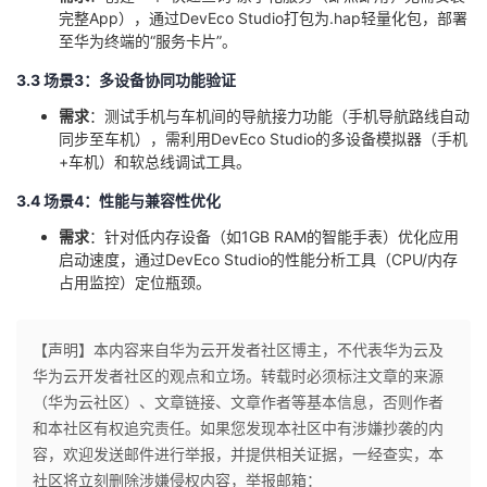
持
建
证
实
的
完整App），通过DevEco Studio打包为.hap轻量化包，部署
至华为终端的“服务卡片”。
议
验
收
​3.3 场景3：多设备协同功能验证​
​需求​
​：测试手机与车机间的导航接力功能（手机导航路线自动
藏
同步至车机），需利用DevEco Studio的多设备模拟器（手机
+车机）和软总线调试工具。
​3.4 场景4：性能与兼容性优化​
​需求​
​：针对低内存设备（如1GB RAM的智能手表）优化应用
启动速度，通过DevEco Studio的性能分析工具（CPU/内存
占用监控）定位瓶颈。
【声明】本内容来自华为云开发者社区博主，不代表华为云及
华为云开发者社区的观点和立场。转载时必须标注文章的来源
（华为云社区）、文章链接、文章作者等基本信息，否则作者
和本社区有权追究责任。如果您发现本社区中有涉嫌抄袭的内
容，欢迎发送邮件进行举报，并提供相关证据，一经查实，本
社区将立刻删除涉嫌侵权内容，举报邮箱：