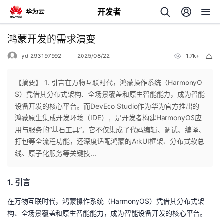
开发者
返
鸿蒙开发的需求演变​
回
yd_293197992
2025/08/22
1.7k+
举
报
【摘要】 1. 引言​​在万物互联时代，鸿蒙操作系统（HarmonyO
S）凭借其分布式架构、全场景覆盖和原生智能能力，成为智能
设备开发的核心平台。而​​DevEco Studio​​作为华为官方推出的
个
鸿蒙原生集成开发环境（IDE），是开发者构建HarmonyOS应
用与服务的“基石工具”。它不仅集成了代码编辑、调试、编译、
我
人
打包等全流程功能，还深度适配鸿蒙的ArkUI框架、分布式软总
线、原子化服务等关键技...
的
主
1. 引言​
开
页
在万物互联时代，鸿蒙操作系统（HarmonyOS）凭借其分布式架
发
构、全场景覆盖和原生智能能力，成为智能设备开发的核心平台。