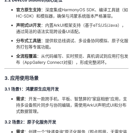
我
注
的
开
​官方原生支持​
​：深度集成HarmonyOS SDK、编译工具链（如
HC-SDK）和模拟器，确保与鸿蒙系统版本严格兼容。
的
Programs
发
​声明式UI开发​
​：内置ArkUI框架支持（基于eTS/JS/Java），
通过简洁的语法实现跨设备UI适配。
支
者
​分布式工具链​
​：提供软总线调试、多设备协同模拟、原子化服
务打包等专属功能。
持
学
​全流程覆盖​
​：从代码编写、实时预览、真机调试到应用打包发
布（AppGallery Connect对接），形成完整闭环。
我
堂
​3. 应用使用场景​
的
我
我
​3.1 场景1：鸿蒙原生应用开发​
技
的
的
我
​需求​
​：开发一款跨手机、平板、智慧屏的“家庭相册”应用，支
持多设备照片同步与协同编辑，需使用ArkUI声明式UI和分布
术
云
课
的
我
式数据管理。
支
声
​3.2 场景2：原子化服务开发​
程
认
的
我
​需求​
​：创建一个“快递查询”原子化服务（即点即用，无需安装