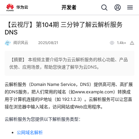
开发者
返
【云视厅】第104期 三分钟了解云解析服务
回
DNS
阅识风云
2025/08/21
1.4k+
举
报
【摘要】 本视频主要介绍华为云云解析服务的核心功能、产品
优势、应用场景，帮助您快速了解华为云DNS。
个
云解析服务（Domain Name Service，DNS）提供高可用、高扩展
我
人
的DNS服务，把人们常用的域名（如www.example.com）转换成
用于计算机连接的IP地址（如 192.1.2.3）。云解析服务可以让您直
我
的
主
接在浏览器中输入域名，访问网站或Web应用程序。
我
的
云解析服务为您提供以下解析服务类型：
开
页
公网域名解析
我
的
开
发