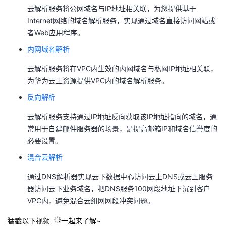
云解析服务将公网域名与IP地址相关联，为您提供基于
的
Programs
发
者
Internet网络的域名解析服务，实现通过域名直接访问网站或
者Web应用程序。
支
者
我
内网域名解析
持
学
的
我
云解析服务将在VPC内生效的内网域名与私网IP地址相关联，
为华为云上资源提供VPC内的域名解析服务。
我
堂
博
的
我
反向解析
的
我
客
论
的
我
我
云解析服务支持通过IP地址反向获取该IP地址指向的域名，通
常用于自建邮件服务器的场景，是提高邮箱IP和域名信誉度的
技
的
坛
圈
的
我
的
我
必要设置。
混合云解析
术
云
子
直
的
我
课
的
我
通过DNS解析器实现云下数据中心访问云上DNS或云上服务
支
声
播
活
的
程
认
的
我
器访问云下业务域名，把DNS服务100网段地址下沉到客户
VPC内，避免混合云组网网段冲突问题。
持
建
动
关
证
实
的
猛戳以下视频
一起来了解~