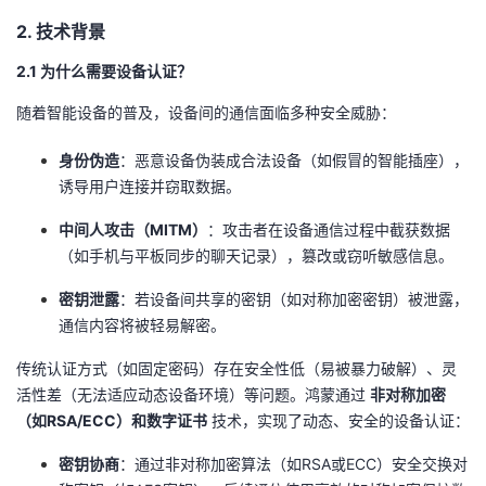
议
注
验
收
​2. 技术背景​
​2.1 为什么需要设备认证？​
藏
随着智能设备的普及，设备间的通信面临多种安全威胁：
​身份伪造​
​：恶意设备伪装成合法设备（如假冒的智能插座），
诱导用户连接并窃取数据。
​中间人攻击（MITM）​
​：攻击者在设备通信过程中截获数据
（如手机与平板同步的聊天记录），篡改或窃听敏感信息。
​密钥泄露​
​：若设备间共享的密钥（如对称加密密钥）被泄露，
通信内容将被轻易解密。
传统认证方式（如固定密码）存在安全性低（易被暴力破解）、灵
活性差（无法适应动态设备环境）等问题。鸿蒙通过 ​
​非对称加密
（如RSA/ECC）和数字证书​
​ 技术，实现了动态、安全的设备认证：
​密钥协商​
​：通过非对称加密算法（如RSA或ECC）安全交换对