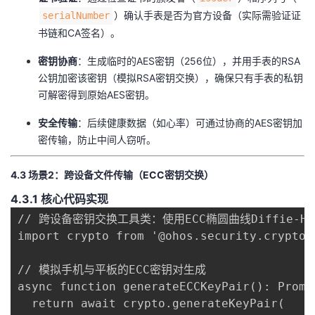
）确认手表是否为官方设备（实际需验证证
serialNumber
书链和CA签名）。
​密钥协商​
​：生成临时的AES密钥（256位），并用手表的RSA
公钥加密该密钥（模拟RSA密钥交换），确保只有手表的私钥
可解密得到原始AES密钥。
​安全传输​
​：后续健康数据（如心率）可通过协商的AES密钥加
密传输，防止中间人窃听。
​4.3 场景2：跨设备文件传输（ECC密钥交换）​
​4.3.1 核心代码实现​
// 跨设备密钥交换工具类：使用ECC椭圆曲线Diffie-He
import crypto from '@ohos.security.crypto';
// 模拟手机与平板的ECC密钥对生成

async function generateECCKeyPair(): Promi
  return await crypto.generateKeyPair(
