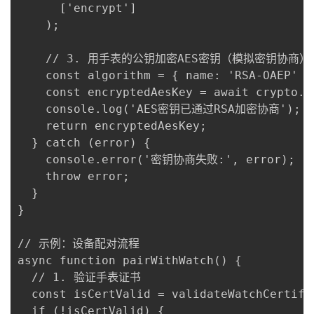
      ['encrypt']

    );

    // 3. 用手表的公钥加密AES密钥（模拟密钥协商）

    const algorithm = { name: 'RSA-OAEP' };
    const encryptedAesKey = await crypto.e
    console.log('AES密钥已通过RSA加密协商');

    return encryptedAesKey;

  } catch (error) {

    console.error('密钥协商失败:', error);

    throw error;

  }

}

// 示例：设备配对流程

async function pairWithWatch() {

  // 1. 验证手表证书

  const isCertValid = validateWatchCertifi
  if (!isCertValid) {
