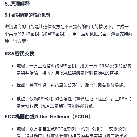
​5. 原理解释​
​5.1 密钥协商的核心机制​
密钥协商的目的是让通信双方在不直接传输密钥的情况下，生成一
个共享的对称密钥（如AES密钥），用于后续数据加密。鸿蒙支持两
种主流方案：
​RSA密钥交换​
​流程​
​：一方生成临时的AES密钥，用另一方的RSA公钥加密该
密钥并传输，接收方用RSA私钥解密得到原始AES密钥。
​优点​
​：兼容性好（RSA算法普及），适合与现有系统集成。
​缺点​
​：依赖RSA公钥的合法性（需通过证书验证），且RSA加
密大块数据（如AES密钥）可能性能较低。
​ECC椭圆曲线Diffie-Hellman（ECDH）​
​流程​
​：双方各自生成ECC密钥对（私钥+公钥），交换公钥
后，通过椭圆曲线算法计算出相同的共享密钥（基于数学难