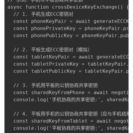
async function crossDeviceKeyExchange() {

  // 1. 手机生成ECC密钥对

  const phoneKeyPair = await generateECCKey
  const phonePrivateKey = phoneKeyPair.priv
  const phonePublicKey = phoneKeyPair.publi
  // 2. 平板生成ECC密钥对（模拟）

  const tabletKeyPair = await generateECCKe
  const tabletPrivateKey = tabletKeyPair.pr
  const tabletPublicKey = tabletKeyPair.pub
  // 3. 手机用平板的公钥协商共享密钥

  const sharedKeyFromPhone = await negotia
  console.log('手机协商的共享密钥:', sharedKeyF
  // 4. 平板用手机的公钥协商共享密钥（应与手机结果一
  const sharedKeyFromTablet = await negoti
  console.log('平板协商的共享密钥:', sharedKeyF