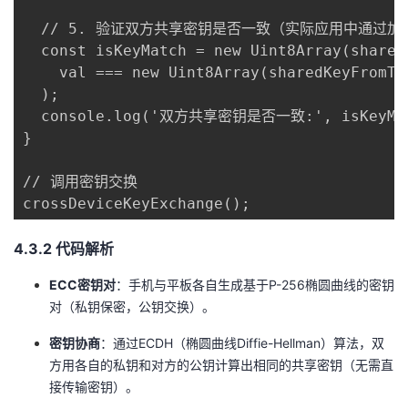
  // 5. 验证双方共享密钥是否一致（实际应用中通过加
  const isKeyMatch = new Uint8Array(shared
    val === new Uint8Array(sharedKeyFromTab
  );

  console.log('双方共享密钥是否一致:', isKeyMat
}

// 调用密钥交换

crossDeviceKeyExchange();
​4.3.2 代码解析​
​ECC密钥对​
​：手机与平板各自生成基于P-256椭圆曲线的密钥
对（私钥保密，公钥交换）。
​密钥协商​
​：通过ECDH（椭圆曲线Diffie-Hellman）算法，双
方用各自的私钥和对方的公钥计算出相同的共享密钥（无需直
接传输密钥）。