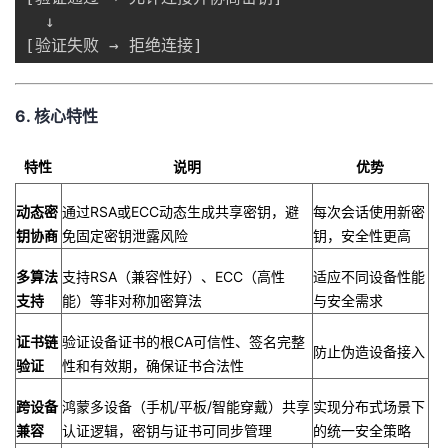
  ↓

[验证失败 → 拒绝连接]
​6. 核心特性​
​特性​
​说明​
​优势​
​动态密
通过RSA或ECC动态生成共享密钥，避
每次会话使用新密
钥协商​
免固定密钥泄露风险
钥，安全性更高
​多算法
支持RSA（兼容性好）、ECC（高性
适应不同设备性能
支持​
能）等非对称加密算法
与安全需求
​证书链
验证设备证书的根CA可信性、签名完整
防止伪造设备接入
验证​
性和有效期，确保证书合法性
​跨设备
鸿蒙多设备（手机/平板/智能穿戴）共享
实现分布式场景下
兼容​
认证逻辑，密钥与证书可同步管理
的统一安全策略