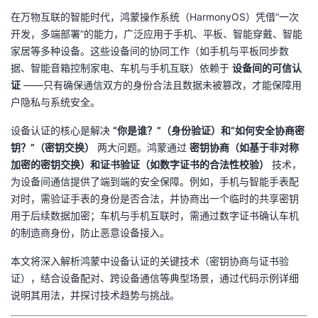
在万物互联的智能时代，鸿蒙操作系统（HarmonyOS）凭借“一次
的
Programs
发
者
开发，多端部署”的能力，广泛应用于手机、平板、智能穿戴、智能
家居等多种设备。这些设备间的协同工作（如手机与平板同步数
支
者
我
据、智能音箱控制家电、车机与手机互联）依赖于 ​
​设备间的可信认
证​
​ ——只有确保通信双方的身份合法且数据未被篡改，才能保障用
持
学
的
我
户隐私与系统安全。
我
堂
博
的
我
设备认证的核心是解决 ​
​“你是谁？”（身份验证）和“如何安全协商密
钥？”（密钥交换）​
​ 两大问题。鸿蒙通过 ​
​密钥协商（如基于非对称
的
我
客
论
的
我
我
加密的密钥交换）和证书验证（如数字证书的合法性校验）​
​ 技术，
为设备间通信提供了端到端的安全保障。例如，手机与智能手表配
技
的
坛
圈
的
我
的
我
对时，需验证手表的身份是否合法，并协商出一个临时的共享密钥
用于后续数据加密；车机与手机互联时，需通过数字证书确认车机
术
云
子
直
的
我
课
的
我
的制造商身份，防止恶意设备接入。
本文将深入解析鸿蒙中设备认证的关键技术（密钥协商与证书验
支
声
播
活
的
程
认
的
我
证），结合设备配对、跨设备通信等典型场景，通过代码示例详细
说明其用法，并探讨技术趋势与挑战。
持
建
动
关
证
实
的