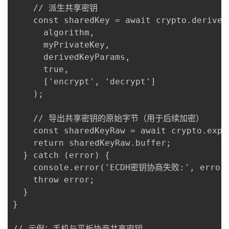
    // 派生共享密钥

    const sharedKey = await crypto.deriveKe
      algorithm,

      myPrivateKey,

      derivedKeyParams,

      true,

      ['encrypt', 'decrypt']

    );

    // 导出共享密钥的原始字节（用于后续加密）

    const sharedKeyRaw = await crypto.expo
    return sharedKeyRaw.buffer;

  } catch (error) {

    console.error('ECDH密钥协商失败:', error)
    throw error;

  }

}

// 示例：手机与平板协商共享密钥
