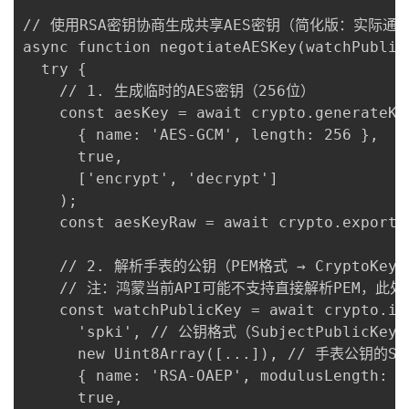
// 使用RSA密钥协商生成共享AES密钥（简化版：实际通
async function negotiateAESKey(watchPublic
  try {

    // 1. 生成临时的AES密钥（256位）

    const aesKey = await crypto.generateKey
      { name: 'AES-GCM', length: 256 },

      true,

      ['encrypt', 'decrypt']

    );

    const aesKeyRaw = await crypto.exp
    // 2. 解析手表的公钥（PEM格式 → CryptoK
    // 注：鸿蒙当前API可能不支持直接解析PEM，此处
    const watchPublicKey = await crypto.imp
      'spki', // 公钥格式（SubjectPublicKeyI
      new Uint8Array([...]), // 手表公
      { name: 'RSA-OAEP', modulusLength: 20
      true,
