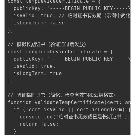
const tempDeviceCertificate = {

  publicKey: '-----BEGIN PUBLIC KEY----
  isValid: true, // 临时证书有效期（示例中简化）
  isLongTerm: false

};

// 模拟长期证书（验证通过后发放）

const longTermDeviceCertificate = {

  publicKey: '-----BEGIN PUBLIC KEY----
  isValid: true,

  isLongTerm: true

};

// 验证临时证书（简化：检查有效期和公钥格式）

function validateTempCertificate(cert: any)
  if (!cert.isValid || cert.isLongTerm) {

    console.log('临时证书无效或已是长期证书');

    return false;

  }
