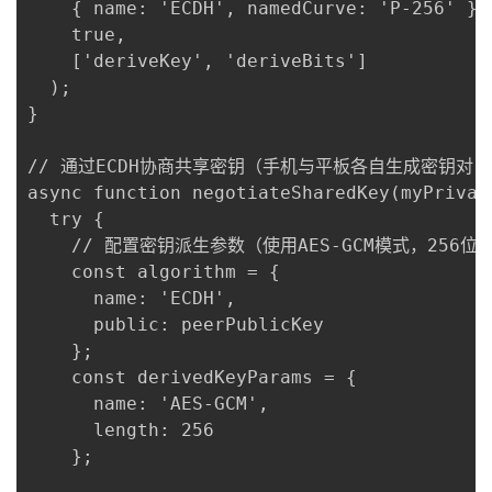
    { name: 'ECDH', namedCurve: 'P-256
    true,

    ['deriveKey', 'deriveBits']

  );

}

// 通过ECDH协商共享密钥（手机与平板各自生成密钥对
async function negotiateSharedKey(myPrivat
  try {

    // 配置密钥派生参数（使用AES-GCM模式，256位密
    const algorithm = {

      name: 'ECDH',

      public: peerPublicKey

    };

    const derivedKeyParams = {

      name: 'AES-GCM',

      length: 256

    };
