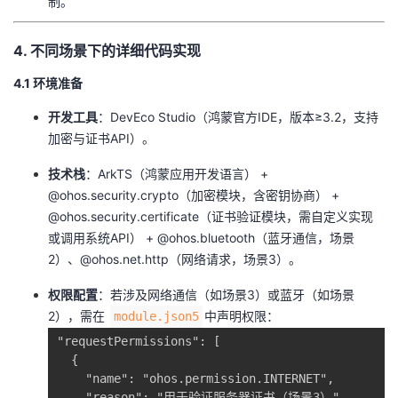
制。
​4. 不同场景下的详细代码实现​
​4.1 环境准备​
​开发工具​
​：DevEco Studio（鸿蒙官方IDE，版本≥3.2，支持
加密与证书API）。
​技术栈​
​：ArkTS（鸿蒙应用开发语言） +
@ohos.security.crypto（加密模块，含密钥协商） +
@ohos.security.certificate（证书验证模块，需自定义实现
或调用系统API） + @ohos.bluetooth（蓝牙通信，场景
2）、@ohos.net.http（网络请求，场景3）。
​权限配置​
​：若涉及网络通信（如场景3）或蓝牙（如场景
2），需在
中声明权限：
module.json5
"requestPermissions": [

  {

    "name": "ohos.permission.INTERNET",

    "reason": "用于验证服务器证书（场景3）"
