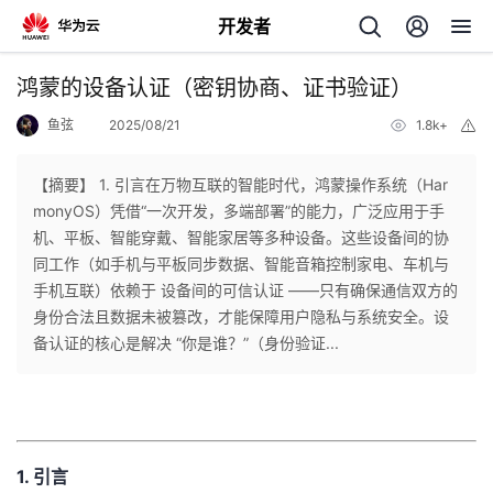
开发者
返
鸿蒙的设备认证（密钥协商、证书验证）
回
鱼弦
2025/08/21
1.8k+
举
报
【摘要】 ​​1. 引言​​在万物互联的智能时代，鸿蒙操作系统（Har
monyOS）凭借“一次开发，多端部署”的能力，广泛应用于手
机、平板、智能穿戴、智能家居等多种设备。这些设备间的协
个
同工作（如手机与平板同步数据、智能音箱控制家电、车机与
手机互联）依赖于 ​​设备间的可信认证​​ ——只有确保通信双方的
我
人
身份合法且数据未被篡改，才能保障用户隐私与系统安全。设
备认证的核心是解决 ​​“你是谁？”（身份验证...
我
的
主
我
的
开
页
我
的
​1. 引言​
开
发