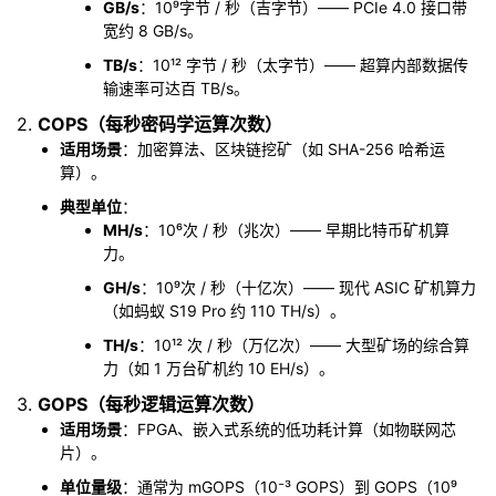
GB/s
：10⁹字节 / 秒（吉字节）—— PCIe 4.0 接口带
持
建
证
实
的
宽约 8 GB/s。
议
TB/s
：10¹² 字节 / 秒（太字节）—— 超算内部数据传
验
收
输速率可达百 TB/s。
藏
2.
COPS（每秒密码学运算次数）
适用场景
：加密算法、区块链挖矿（如 SHA-256 哈希运
算）。
典型单位
：
MH/s
：10⁶次 / 秒（兆次）—— 早期比特币矿机算
力。
GH/s
：10⁹次 / 秒（十亿次）—— 现代 ASIC 矿机算力
（如蚂蚁 S19 Pro 约 110 TH/s）。
TH/s
：10¹² 次 / 秒（万亿次）—— 大型矿场的综合算
力（如 1 万台矿机约 10 EH/s）。
3.
GOPS（每秒逻辑运算次数）
适用场景
：FPGA、嵌入式系统的低功耗计算（如物联网芯
片）。
单位量级
：通常为 mGOPS（10⁻³ GOPS）到 GOPS（10⁹