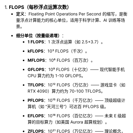
1.
FLOPS（每秒浮点运算次数）
者
定义
：Floating Point Operations Per Second 的缩写，是衡
量浮点计算能力的核心单位，适用于科学计算、AI 训练等场
我
景。
细分单位（按量级递增）
：
的
我
1 FLOPS
：1 次浮点运算（如 2.5+3.7）。
kFLOPS
：10³ FLOPS（千次）。
博
的
我
MFLOPS
：10⁶ FLOPS（百万次）。
客
论
的
我
GFLOPS
：10⁹ FLOPS（十亿次）—— 现代智能手机
CPU 算力约为 1-10 GFLOPS。
坛
圈
的
我
TFLOPS
：10¹² FLOPS（万亿次）—— 游戏显卡（如
RTX 4090）算力约为 70-100 TFLOPS。
子
直
的
我
PFLOPS
：10¹⁵ FLOPS（千万亿次）—— 顶级超级计
算机（如 “天河三号”）可达百 PFLOPS 级。
我
播
活
的
EFLOPS
：10¹⁸ FLOPS（百亿亿次）—— 未来 E 级超
算的目标算力（如美国 Aurora 超算规划）。
我
动
关
的
ZFLOPS
：10²¹ FLOPS（万亿亿次）—— 理论概念，