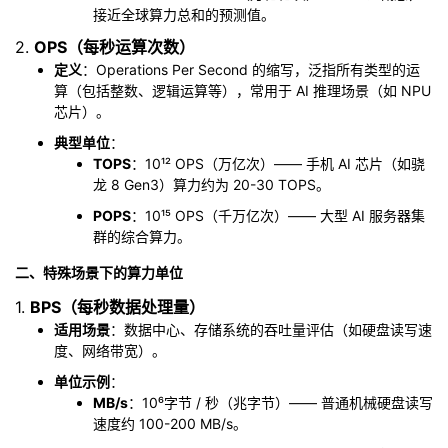
接近全球算力总和的预测值。
我
注
的
开
2.
OPS（每秒运算次数）
的
Programs
定义
：Operations Per Second 的缩写，泛指所有类型的运
发
算（包括整数、逻辑运算等），常用于 AI 推理场景（如 NPU
芯片）。
支
者
典型单位
：
TOPS
：10¹² OPS（万亿次）—— 手机 AI 芯片（如骁
持
学
龙 8 Gen3）算力约为 20-30 TOPS。
POPS
：10¹⁵ OPS（千万亿次）—— 大型 AI 服务器集
我
堂
群的综合算力。
的
我
我
二、特殊场景下的算力单位
1.
BPS（每秒数据处理量）
技
的
的
我
适用场景
：数据中心、存储系统的吞吐量评估（如硬盘读写速
度、网络带宽）。
术
云
课
的
我
单位示例
：
MB/s
：10⁶字节 / 秒（兆字节）—— 普通机械硬盘读写
支
声
程
认
的
我
速度约 100-200 MB/s。