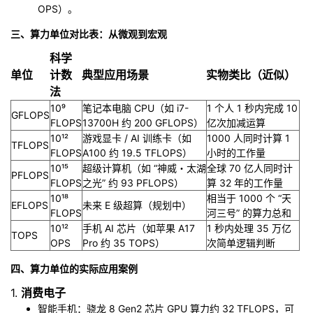
OPS）。
三、算力单位对比表：从微观到宏观
科学
单位
计数
典型应用场景
实物类比（近似）
法
10⁹
笔记本电脑 CPU（如 i7-
1 个人 1 秒内完成 10
GFLOPS
FLOPS
13700H 约 200 GFLOPS）
亿次加减运算
10¹²
游戏显卡 / AI 训练卡（如
1000 人同时计算 1
TFLOPS
FLOPS
A100 约 19.5 TFLOPS）
小时的工作量
10¹⁵
超级计算机（如 “神威・太湖
全球 70 亿人同时计
PFLOPS
FLOPS
之光” 约 93 PFLOPS）
算 32 年的工作量
10¹⁸
相当于 1000 个 “天
EFLOPS
未来 E 级超算（规划中）
FLOPS
河三号” 的算力总和
10¹²
手机 AI 芯片（如苹果 A17
1 秒内处理 35 万亿
TOPS
OPS
Pro 约 35 TOPS）
次简单逻辑判断
四、算力单位的实际应用案例
1.
消费电子
智能手机：骁龙 8 Gen2 芯片 GPU 算力约 32 TFLOPS，可