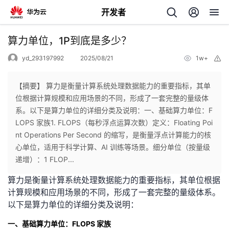
开发者
返
算力单位，1P到底是多少？
回
yd_293197992
2025/08/21
1w+
举
报
【摘要】 算力是衡量计算系统处理数据能力的重要指标，其单
位根据计算规模和应用场景的不同，形成了一套完整的量级体
系。以下是算力单位的详细分类及说明：一、基础算力单位：F
个
LOPS 家族1. FLOPS（每秒浮点运算次数）定义：Floating Poi
nt Operations Per Second 的缩写，是衡量浮点计算能力的核
我
人
心单位，适用于科学计算、AI 训练等场景。细分单位（按量级
递增）：1 FLOP...
的
主
算力是衡量计算系统处理数据能力的重要指标，其单位根据
计算规模和应用场景的不同，形成了一套完整的量级体系。
开
页
以下是算力单位的详细分类及说明：
发
一、基础算力单位：FLOPS 家族