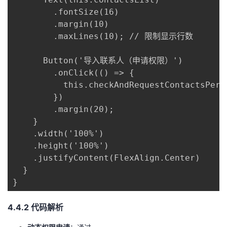
        .fontSize(16)

        .margin(10)

        .maxLines(10); // 限制显示行数

      Button('导入联系人（申请权限）')

        .onClick(() => {

          this.checkAndRequestContactsPermi
        })

        .margin(20);

    }

    .width('100%')

    .height('100%')

    .justifyContent(FlexAlign.Center)

  }

}
​4.4.2 代码解析​