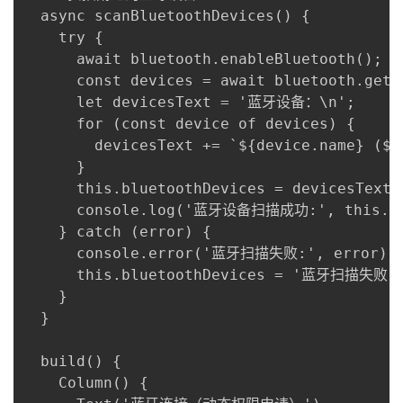
  async scanBluetoothDevices() {

    try {

      await bluetooth.enableBluetooth
      const devices = await bluetooth.ge
      let devicesText = '蓝牙设备：\n';

      for (const device of devices) {

        devicesText += `${device.name} (${
      }

      this.bluetoothDevices = devicesTex
      console.log('蓝牙设备扫描成功:', this.blu
    } catch (error) {

      console.error('蓝牙扫描失败:', error);

      this.bluetoothDevices = '蓝牙扫描失败';
    }

  }

  build() {

    Column() {
