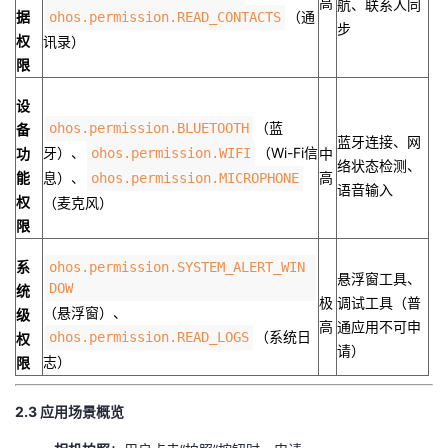
高
航、联系人同
据
（通
ohos.permission.READ_CONTACTS
步
权
讯录）
限​
​设
（蓝
ohos.permission.BLUETOOTH
备
蓝牙连接、网
牙）、
（Wi-Fi信
功
ohos.permission.WIFI
中
络状态检测、
能
息）、
高
ohos.permission.MICROPHONE
语音输入
权
（麦克风）
限​
​系
ohos.permission.SYSTEM_ALERT_WIN
悬浮窗工具、
DOW
统
极
调试工具（普
（悬浮窗）、
级
高
通应用不可申
（系统日
ohos.permission.READ_LOGS
权
请）
志）
限​
​2.3 应用场景概览​