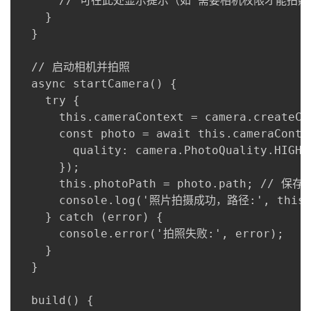
      // 可在此处显示提示（如“需要相机权限才能拍照”
    }

  }

  // 启动相机并拍照

  async startCamera() {

    try {

      this.cameraContext = camera.createCam
      const photo = await this.cameraCon
        quality: camera.PhotoQuality.HIGH

      });

      this.photoPath = photo.path; // 保
      console.log('照片拍摄成功，路径:', this.p
    } catch (error) {

      console.error('拍照失败:', error);

    }

  }

  build() {
