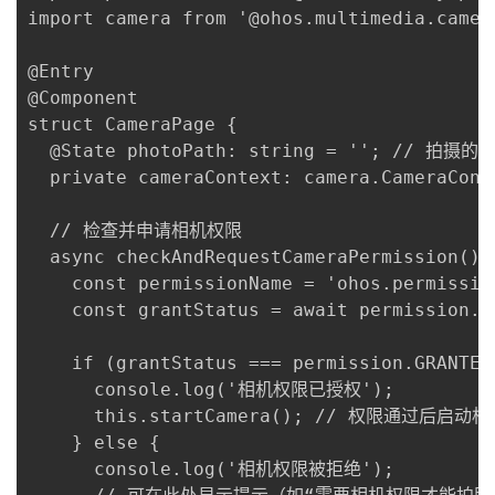
import camera from '@ohos.multimedia.camera
@Entry

@Component

struct CameraPage {

  @State photoPath: string = ''; // 拍摄的
  private cameraContext: camera.CameraConte
  // 检查并申请相机权限

  async checkAndRequestCameraPermission() {
    const permissionName = 'ohos.permission
    const grantStatus = await permission.
    if (grantStatus === permission.GRANTED)
      console.log('相机权限已授权');

      this.startCamera(); // 权限通过后启动相机
    } else {

      console.log('相机权限被拒绝');
