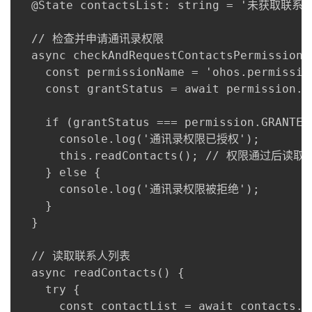
  @State contactsList: string = '未获取联系
  // 检查并申请通讯录权限

  async checkAndRequestContactsPermission()
    const permissionName = 'ohos.permission
    const grantStatus = await permission.r
    if (grantStatus === permission.GRANTED)
      console.log('通讯录权限已授权');

      this.readContacts(); // 权限通过后读取
    } else {

      console.log('通讯录权限被拒绝');

    }

  }

  // 读取联系人列表

  async readContacts() {

    try {

      const contactList = await contacts