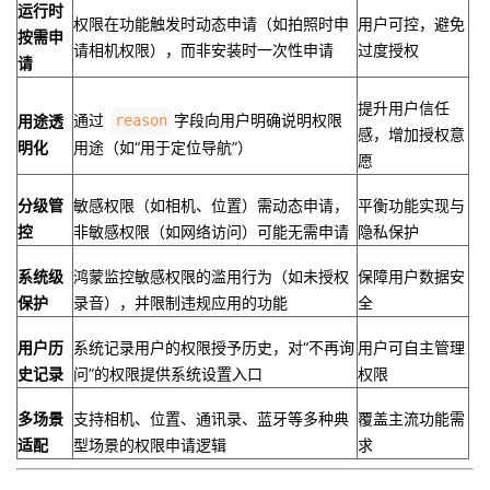
​运行时
权限在功能触发时动态申请（如拍照时申
用户可控，避免
按需申
请相机权限），而非安装时一次性申请
过度授权
请​
提升用户信任
通过
字段向用户明确说明权限
​用途透
reason
感，增加授权意
明化​
用途（如“用于定位导航”）
愿
​分级管
敏感权限（如相机、位置）需动态申请，
平衡功能实现与
控​
非敏感权限（如网络访问）可能无需申请
隐私保护
​系统级
鸿蒙监控敏感权限的滥用行为（如未授权
保障用户数据安
保护​
录音），并限制违规应用的功能
全
​用户历
系统记录用户的权限授予历史，对“不再询
用户可自主管理
史记录​
问”的权限提供系统设置入口
权限
​多场景
支持相机、位置、通讯录、蓝牙等多种典
覆盖主流功能需
适配​
型场景的权限申请逻辑
求