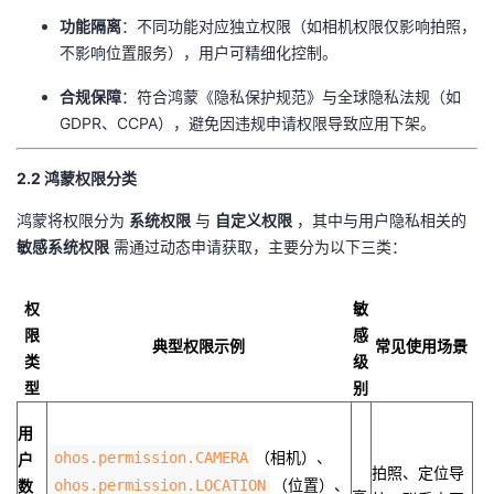
持
建
证
实
的
​功能隔离​
​：不同功能对应独立权限（如相机权限仅影响拍照，
不影响位置服务），用户可精细化控制。
议
验
收
​合规保障​
​：符合鸿蒙《隐私保护规范》与全球隐私法规（如
藏
GDPR、CCPA），避免因违规申请权限导致应用下架。
​2.2 鸿蒙权限分类​
鸿蒙将权限分为 ​
​系统权限​
​ 与 ​
​自定义权限​
​ ，其中与用户隐私相关的 ​
敏感系统权限​
​ 需通过动态申请获取，主要分为以下三类：
​权
​敏
限
感
​典型权限示例​
​常见使用场景​
类
级
型​
别​
​用
（相机）、
ohos.permission.CAMERA
户
拍照、定位导
（位置）、
数
ohos.permission.LOCATION