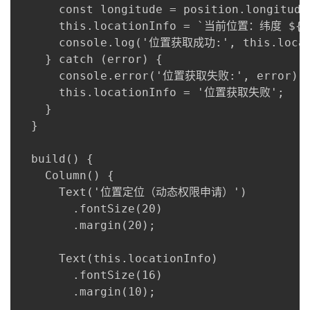
      const longitude = position.longitude;
      this.locationInfo = `当前位置：纬度 ${lat
      console.log('位置获取成功:', this.locati
    } catch (error) {

      console.error('位置获取失败:', error);

      this.locationInfo = '位置获取失败';

    }

  }

  build() {

    Column() {

      Text('位置定位（动态权限申请）')

        .fontSize(20)

        .margin(20);

      Text(this.locationInfo)

        .fontSize(16)

        .margin(10);
