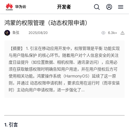
开发者
返
鸿蒙的权限管理（动态权限申请）
回
鱼弦
2025/08/20
6.3k+
举
报
【摘要】 ​​1. 引言​​在移动应用开发中，权限管理是平衡 ​​功能实现
与用户隐私保护​​ 的核心环节。随着用户对个人信息安全的关注
度日益提升（如位置数据、相机权限、通讯录访问），应用必
个
须在获取敏感权限时明确告知用户用途，并在用户授权后方可
使用相关功能。鸿蒙操作系统（HarmonyOS）延续了这一原
我
人
则，并通过 ​​动态权限申请机制​​ ，要求应用在运行时（而非安装
时）主动向用户申请权限，进一步强化了...
的
主
开
页
​1. 引言​
发