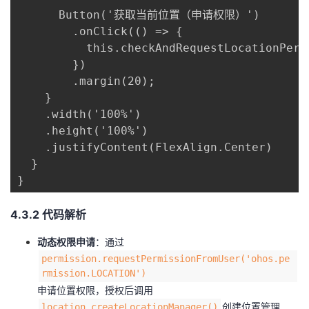
      Button('获取当前位置（申请权限）')

        .onClick(() => {

          this.checkAndRequestLocationPermi
        })

        .margin(20);

    }

    .width('100%')

    .height('100%')

    .justifyContent(FlexAlign.Center)

  }

}
​4.3.2 代码解析​
​动态权限申请​
​：通过
permission.requestPermissionFromUser('ohos.pe
rmission.LOCATION')
申请位置权限，授权后调用
创建位置管理
location.createLocationManager()