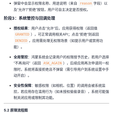
弹窗中会显示权限名称、用途说明（来自
字段）以
reason
及“允许”/“拒绝”按钮，用户可自主决定是否授权。
​阶段3：系统管控与回调处理​
​授权结果​
​：用户点击“允许”后，应用获得权限（返回值
），可正常调用相关API；点击“拒绝”则返回
GRANTED
，应用需处理无权限场景（如提示用户或禁用功
DENIED
能）。
​全局管控​
​：鸿蒙系统会记录用户的权限授予历史，若用户选择
“不再询问”（返回
），后续应用再次申请同一权
ASK_AGAIN
限时，系统将直接拒绝且不弹窗（需引导用户到系统设置中手
动开启）。
​安全性保障​
​：敏感权限（如相机、位置）的调用会被系统监
控，若应用存在滥用行为（如未授权偷偷录音），系统可能强
制关闭应用或限制其功能。
​5.2 原理流程图​