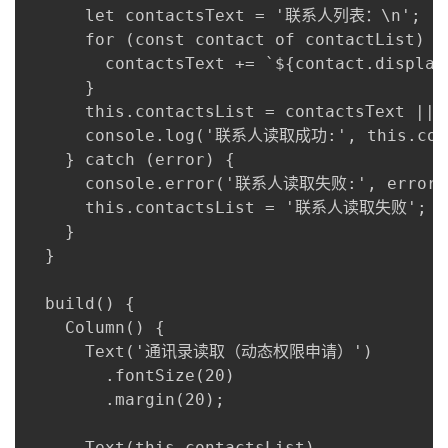
      let contactsText = '联系人列表：\n';

      for (const contact of contactList) {

        contactsText += `${contact.displ
      }

      this.contactsList = contactsText ||
      console.log('联系人读取成功:', this.cont
    } catch (error) {

      console.error('联系人读取失败:', error);
      this.contactsList = '联系人读取失败';

    }

  }

  build() {

    Column() {

      Text('通讯录读取（动态权限申请）')

        .fontSize(20)

        .margin(20);

      Text(this.contactsList)
