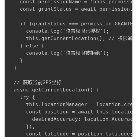
    const permissionName = 'ohos.permission
    const grantStatus = await permission.r
    if (grantStatus === permission.GRANTED)
      console.log('位置权限已授权');

      this.getCurrentLocation(); // 权限
    } else {

      console.log('位置权限被拒绝');

    }

  }

  // 获取当前GPS坐标

  async getCurrentLocation() {

    try {

      this.locationManager = location.crea
      const position = await this.locati
        desiredAccuracy: location.Accuracy.
      });

      const latitude = position.latitude;
