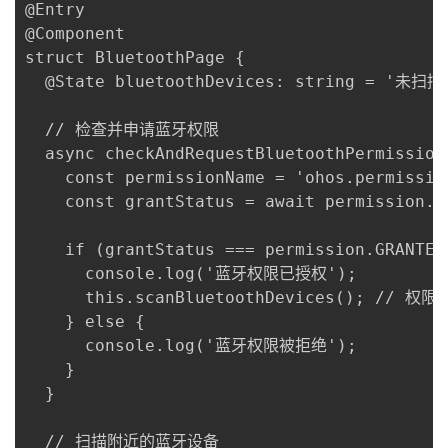
@Entry

@Component

struct BluetoothPage {

  @State bluetoothDevices: string = '未扫
  // 检查并申请蓝牙权限

  async checkAndRequestBluetoothPermission(
    const permissionName = 'ohos.permission
    const grantStatus = await permission.r
    if (grantStatus === permission.GRANTED)
      console.log('蓝牙权限已授权');

      this.scanBluetoothDevices(); // 
    } else {

      console.log('蓝牙权限被拒绝');

    }

  }

  // 扫描附近的蓝牙设备
