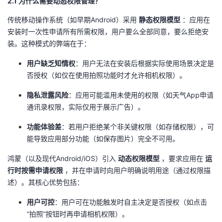
​2.1 为什么需要动态权限管理？​
我
注
的
开
传统移动操作系统（如早期Android）采用 ​
​静态权限模型​
​ ：应用在
安装时一次性申请所有所需权限，用户要么全部同意，要么拒绝安
的
Programs
发
装。这种模式的弊端在于：
支
者
​用户缺乏知情权​
​：用户无法在安装后根据实际使用场景决定是
否授权（如仅在使用拍照功能时才允许相机权限）。
持
学
​隐私泄露风险​
​：应用可能滥用未使用的权限（如天气App申请
通讯录权限，实际仅用于展示广告）。
我
堂
​功能体验差​
​：若用户拒绝某个非关键权限（如存储权限），可
的
我
我
能导致应用部分功能（如保存图片）完全不可用。
技
的
的
我
鸿蒙（以及现代Android/iOS）引入 ​
​动态权限模型​
​ ，要求应用在 ​
​运
行时按需申请权限​
​ ，并在申请时向用户明确说明用途（通过权限描
术
云
课
的
我
述）。其核心优势包括：
​用户可控​
​：用户可在功能触发时自主决定是否授权（如点击
支
声
程
认
的
我
“拍照”按钮时再申请相机权限）。