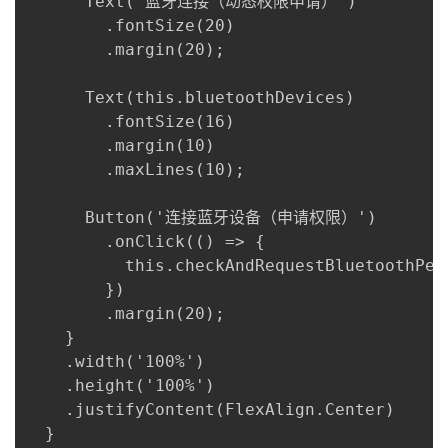
      Text('蓝牙连接（动态权限申请）')

        .fontSize(20)

        .margin(20);

      Text(this.bluetoothDevices)

        .fontSize(16)

        .margin(10)

        .maxLines(10);

      Button('连接蓝牙设备（申请权限）')

        .onClick(() => {

          this.checkAndRequestBluetoothPerm
        })

        .margin(20);

    }

    .width('100%')

    .height('100%')

    .justifyContent(FlexAlign.Center)

  }
