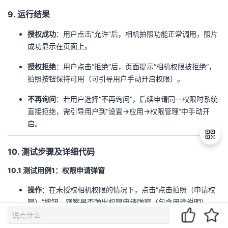
​9. 运行结果​
​授权成功​
​：用户点击“允许”后，相机拍照功能正常调用，照片
成功显示在页面上。
​授权拒绝​
​：用户点击“拒绝”后，页面提示“相机权限被拒绝”，
拍照按钮保持可用（可引导用户手动开启权限）。
​不再询问​
​：若用户选择“不再询问”，后续申请同一权限时系统
直接拒绝，需引导用户到“设置→应用→权限管理”中手动开
启。
​10. 测试步骤及详细代码​
​10.1 测试用例1：权限申请弹窗​
退
出
​操作​
​：在未授权相机权限的情况下，点击“点击拍照（申请权
登
限）”按钮，观察是否弹出权限申请弹窗（包含用途说明）。
录
​验证点​
​：弹窗内容是否清晰（如“用于拍摄照片功能”），用户