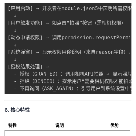
[应用启动] → 开发者在module.json5中声明所需权限
  ↓

[用户触发功能] → 如点击“拍照”按钮（需相机权限）

  ↓

[动态申请权限] → 调用permission.requestPermissio
  ↓

[系统弹窗] → 显示权限用途说明（来自reason字段），用
  ↓

[授权结果处理] → 

  - 授权（GRANTED）：调用相机API拍照 → 显示照片

  - 拒绝（DENIED）：提示用户“需要相机权限才能拍照”
  - 不再询问（ASK_AGAIN）：引导用户到系统设置中
​6. 核心特性​
​特性​
​说明​
​优势​