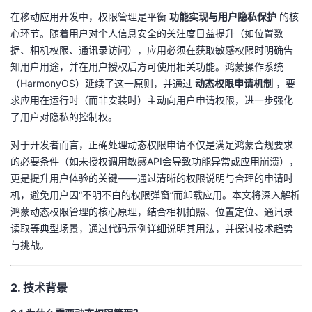
在移动应用开发中，权限管理是平衡 ​
​功能实现与用户隐私保护​
​ 的核
者
心环节。随着用户对个人信息安全的关注度日益提升（如位置数
据、相机权限、通讯录访问），应用必须在获取敏感权限时明确告
我
知用户用途，并在用户授权后方可使用相关功能。鸿蒙操作系统
（HarmonyOS）延续了这一原则，并通过 ​
​动态权限申请机制​
​ ，要
的
我
求应用在运行时（而非安装时）主动向用户申请权限，进一步强化
了用户对隐私的控制权。
博
的
我
对于开发者而言，正确处理动态权限申请不仅是满足鸿蒙合规要求
客
论
的
我
的必要条件（如未授权调用敏感API会导致功能异常或应用崩溃），
更是提升用户体验的关键——通过清晰的权限说明与合理的申请时
坛
圈
的
我
机，避免用户因“不明不白的权限弹窗”而卸载应用。本文将深入解析
鸿蒙动态权限管理的核心原理，结合相机拍照、位置定位、通讯录
子
直
的
我
读取等典型场景，通过代码示例详细说明其用法，并探讨技术趋势
与挑战。
我
播
活
的
​2. 技术背景​
我
动
关
的