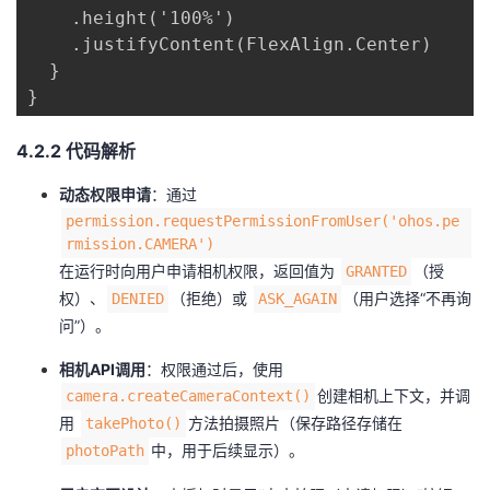
    .height('100%')

    .justifyContent(FlexAlign.Center)

  }

}
​4.2.2 代码解析​
​动态权限申请​
​：通过
permission.requestPermissionFromUser('ohos.pe
rmission.CAMERA')
在运行时向用户申请相机权限，返回值为
（授
GRANTED
权）、
（拒绝）或
（用户选择“不再询
DENIED
ASK_AGAIN
问”）。
​相机API调用​
​：权限通过后，使用
创建相机上下文，并调
camera.createCameraContext()
用
方法拍摄照片（保存路径存储在
takePhoto()
中，用于后续显示）。
photoPath