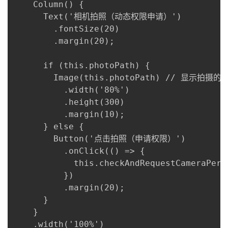
    Column() {

      Text('相机拍照（动态权限申请）')

        .fontSize(20)

        .margin(20);

      if (this.photoPath) {

        Image(this.photoPath) // 显示拍摄的照
          .width('80%')

          .height(300)

          .margin(10);

      } else {

        Button('点击拍照（申请权限）')

          .onClick(() => {

            this.checkAndRequestCameraP
          })

          .margin(20);

      }

    }

    .width('100%')
