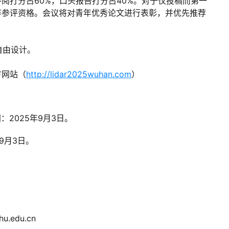
阅打分占60%，口头报告打分占40%。对于仅投稿而第一
弃参评资格。会议将对青年优秀论文进行表彰，并优先推荐
面自由设计。
方网站（
http://lidar2025wuhan.com
）
间：
2025年9月3日
。
年9月3日
。
u.edu.cn