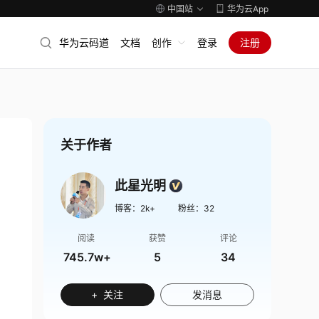
中国站
华为云App
华为云码道
文档
创作
登录
注册
关于作者
此星光明
博客：
2k+
粉丝：
32
阅读
获赞
评论
745.7w+
5
34
+ 关注
发消息