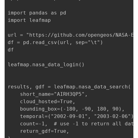
import
 pandas 
as
import
 leafmap

url = 
"https://github.com/opengeos/NASA-Ea
df = pd.read_csv(url, sep=
"\t"
)

df

leafmap.nasa_data_login()

results, gdf = leafmap.nasa_data_search(

    short_name=
"AIRH3QP5"
,

    cloud_hosted=
True
,

    bounding_box=(-
180
, -
90
, 
180
, 
90
),

    temporal=(
"2002-09-01"
, 
"2003-02-06"
),

    count=-
1
,  
# use -1 to return all data
    return_gdf=
True
,
