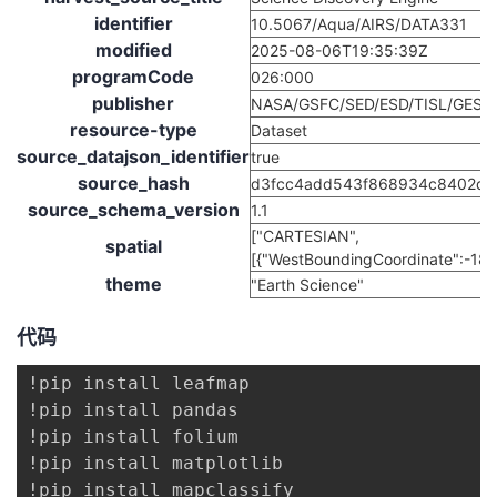
持
建
证
实
的
identifier
10.5067/Aqua/AIRS/DATA331
modified
2025-08-06T19:35:39Z
议
验
收
programCode
026:000
publisher
NASA/GSFC/SED/ESD/TISL/GESD
藏
resource-type
Dataset
source_datajson_identifier
true
source_hash
d3fcc4add543f868934c8402d4
source_schema_version
1.1
["CARTESIAN",
spatial
[{"WestBoundingCoordinate":-180
theme
"Earth Science"
代码
!pip install leafmap

!pip install pandas

!pip install folium

!pip install matplotlib

!pip install mapclassify
