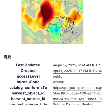
我
注
的
开
的
Programs
发
支
者
持
学
我
堂
摘要
的
我
我
Last Updated
August 7, 2025, 4:44 AM (UTC+0
Created
April 1, 2025, 10:17 PM (UTC+08:
技
的
的
我
accessLevel
public
bureauCode
026:00
术
云
课
的
我
catalog_conformsTo
https://project-open-data.cio.go
harvest_object_id
5becf807-5289-410f-9241-226
支
声
程
认
的
我
harvest_source_id
b99e41c6-fe79-4c19-bbc3-9b6c
harvest_source_title
Science Discovery Engine