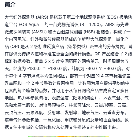
简介
者
大气红外探测器 (AIRS) 是搭载于第二个地球观测系统 (EOS) 极地轨
道平台 EOS Aqua 上的一台光栅光谱仪 (R = 1200)。AIRS 与先进
我
微波探测装置 (AMSU) 和巴西湿度探测器 (HSB) 相结合，构成了一
个由可见光、红外和微波传感器组成的创新型大气探测组。量化产
的
我
品 (QP) 是从 2 级标准反演产品（条带类型）派生出的分布摘要，旨
在提供比传统均值和标准差更全面的统计摘要。QP 产品结合了 2 级
博
的
我
标准数据参数，覆盖 5 x 5 度空间范围的网格单元，时间周期为五
天，经度为 -180.0 至 +180.0 度，纬度为 -90.0 至 +90.0 度。对
客
论
的
我
于每个 4 字节浮点平均值网格图，都有一个对应的 4 字节标准偏差
浮点图和一个 2 字节整数计数网格图。计数图为用户提供平均值中
坛
圈
的
我
包含的每个箱体的点数，并可用于从每日网格产品生成自定义多日
地图。热力学参数包括：表皮温度（陆地和海面）、地表气温、气
子
直
的
我
温和水蒸气廓线、对流层顶特征、柱状可降水、云量/频率、云高、
云顶气压、云顶温度、反射率、发射率、地表气压、云垂直分布。
我
播
活
的
痕量气体参数包括：一氧化碳、甲烷和臭氧的总量和垂直廓线。数
据文件中变量的实际名称应从处理文件描述文档中推断出来。
我
动
关
的