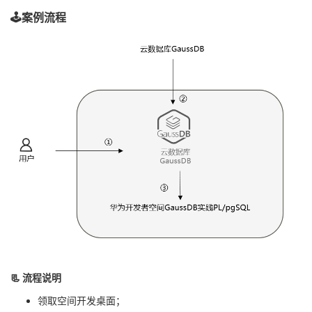
我
注
的
开
🕹️案例流程
的
Programs
发
支
者
持
学
我
堂
的
我
我
技
的
的
我
术
云
课
的
我
📃 流程说明
支
声
程
认
的
我
领取空间开发桌面；