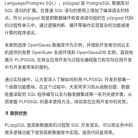
Language/Postgres SQL），pl/pgsql 是 PostgreSQL 数据库对
SQL 语句的扩展。在普通 SQL 语句的使用上增加了编译语言的特
者
点，所以 pl/pgsql 就是把数据操作和查询语句组织在 pl/pgsql 代码
的过程性单元中，通过逻辑判断、循环等操作实现复杂的功能或者
我
计算的程序语言。
的
我
本案例选择 OpenGauss 数据库作为示例，并借助开发者空间云主
机提供的免费 OpenEuler 系统环境和 OpenGaussDB 实例，直观地
博
的
我
展示 PL/PGSQL 在商业应用开发与过程化编程能力和实际应用开发
中为开发者带来的便利。
客
论
的
我
通过实际操作，让大家深入了解如何利用 PLPGSQL 开发并部署一
坛
圈
的
我
个函数功能模块。在这个过程中，大家将学习到从函数创建、数据
批量读取到 SQL 程序编写以及与触发器集成等一系列关键步骤，从
子
直
的
我
而掌握 PLPGSQL 的基本使用方法，体验其在应用开发中的优势。
🔖 案例优势
我
播
活
的
PL/pgSQL 是高斯数据库的过程型 SQL 开发语言。可以把业务中的
我
动
关
的
很多逻辑功能下放到高斯数据库中实现。提高代码复用率。