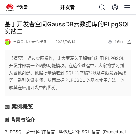
开发者
返
基于开发者空间GaussDB云数据库的PLpgSQL
回
实践二
王富贵儿今天也很帅
2025/08/14
1.6k+
举
报
【摘要】 通过实际操作，让大家深入了解如何利用 PLPGSQL
开发并部署一个函数功能模块。在这个过程中，大家将学习到
个
从函数创建、数据批量读取到 SQL 程序编写以及与触发器集成
等一系列关键步骤，从而掌握 PLPGSQL 的基本使用方法，体
我
人
验其在应用开发中的优势。
的
主
📖 案例概览
开
页
📰 背景与简介
发
PLPGSQL 是一种程序语言，叫做过程化 SQL 语言（Procedural