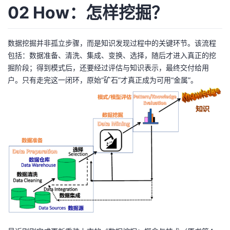
持
建
证
实
的
02 How：怎样挖掘？
议
验
收
数据挖掘并非孤立步骤，而是知识发现过程中的关键环节。该流程
包括：数据准备、清洗、集成、变换、选择，随后才进入真正的挖
藏
掘阶段；得到模式后，还要经过评估与知识表示，最终交付给用
户。只有走完这一闭环，原始“矿石”才真正成为可用“金属”。