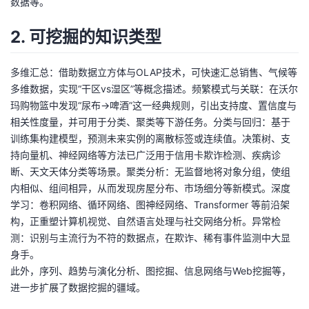
数据等。
我
注
的
开
2. 可挖掘的知识类型
的
Programs
发
多维汇总：借助数据立方体与OLAP技术，可快速汇总销售、气候等
支
者
多维数据，实现“干区vs湿区”等概念描述。频繁模式与关联：在沃尔
玛购物篮中发现“尿布→啤酒”这一经典规则，引出支持度、置信度与
持
学
相关性度量，并可用于分类、聚类等下游任务。分类与回归：基于
训练集构建模型，预测未来实例的离散标签或连续值。决策树、支
我
堂
持向量机、神经网络等方法已广泛用于信用卡欺诈检测、疾病诊
断、天文天体分类等场景。聚类分析：无监督地将对象分组，使组
的
我
我
内相似、组间相异，从而发现房屋分布、市场细分等新模式。深度
学习：卷积网络、循环网络、图神经网络、Transformer 等前沿架
技
的
的
我
构，正重塑计算机视觉、自然语言处理与社交网络分析。异常检
测：识别与主流行为不符的数据点，在欺诈、稀有事件监测中大显
术
云
课
的
我
身手。
此外，序列、趋势与演化分析、图挖掘、信息网络与Web挖掘等，
支
声
程
认
的
我
进一步扩展了数据挖掘的疆域。