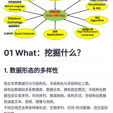
者
我
的
我
博
的
我
01 What：挖掘什么？
客
论
的
我
1. 数据形态的多样性
坛
圈
的
我
子
直
的
我
现实世界数据可分为结构化、半结构化与非结构化三类。
结构化数据如关系数据库、数据仓库，拥有固定模式；半结构化数
我
播
活
的
据包括交易序列、时间序列、图或网络，结构灵活；非结构化数据
则涵盖文本、音频、图像与视频。
我
动
关
的
不同应用还会带来特殊形态：生物序列、空间-时间数据、流式监控