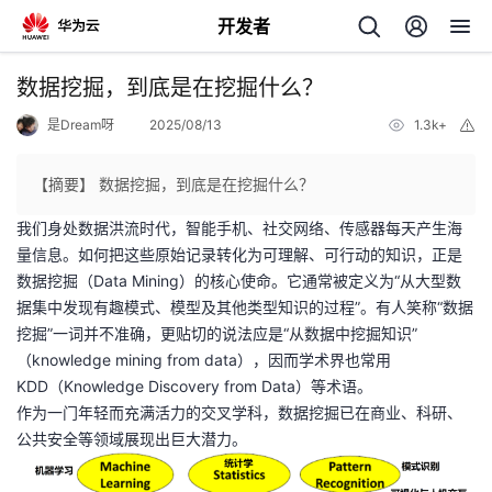
开发者
返
数据挖掘，到底是在挖掘什么？
回
是Dream呀
2025/08/13
1.3k+
举
报
【摘要】 数据挖掘，到底是在挖掘什么？
我们身处数据洪流时代，智能手机、社交网络、传感器每天产生海
量信息。如何把这些原始记录转化为可理解、可行动的知识，正是
个
数据挖掘（Data Mining）的核心使命。它通常被定义为“从大型数
据集中发现有趣模式、模型及其他类型知识的过程”。有人笑称“数据
我
人
挖掘”一词并不准确，更贴切的说法应是“从数据中挖掘知识”
（knowledge mining from data），因而学术界也常用
的
主
KDD（Knowledge Discovery from Data）等术语。
作为一门年轻而充满活力的交叉学科，数据挖掘已在商业、科研、
开
页
公共安全等领域展现出巨大潜力。
发