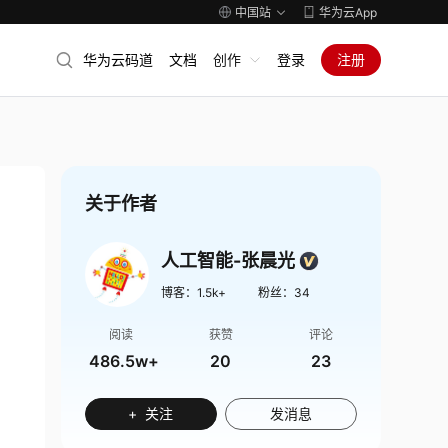
中国站
华为云App
华为云码道
文档
创作
登录
注册
关于作者
人工智能-张晨光
博客：
1.5k+
粉丝：
34
阅读
获赞
评论
486.5w+
20
23
+ 关注
发消息