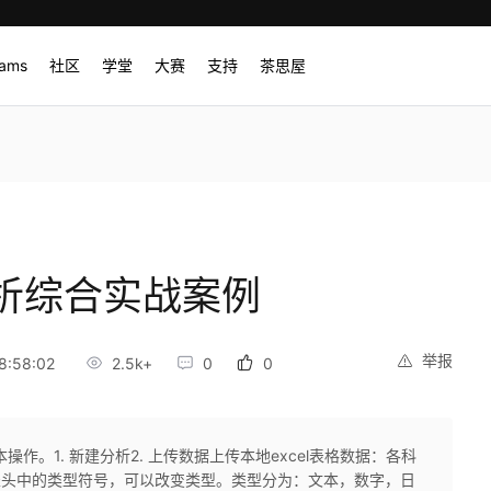
rams
社区
学堂
大赛
支持
茶思屋
分析综合实战案例
举报
8:58:02
2.5k+
0
0
作。1. 新建分析2. 上传数据上传本地excel表格数据：各科
点击表头中的类型符号，可以改变类型。类型分为：文本，数字，日