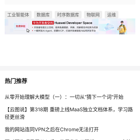
工业智能体
数据库
时序数据库
物联网
运维
热门推荐
从零开始理解大模型（一）：一切从"猜下一个词"开始
【云图说】第318期 重磅上线MaaS独立文档体系，学习路
径更丝滑
我的网站连同VPN之后在Chrome无法打开