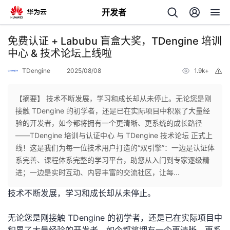
开发者
返
免费认证 + Labubu 盲盒大奖，TDengine 培训
回
中心 & 技术论坛上线啦
TDengine
2025/08/08
1.9k+
举
报
【摘要】 技术不断发展，学习和成长却从未停止。无论您是刚
接触 TDengine 的初学者，还是已在实际项目中积累了大量经
个
验的开发者，如今都将拥有一个更清晰、更系统的成长路径
——TDengine 培训与认证中心 与 TDengine 技术论坛 正式上
我
人
线！这是我们为每一位技术用户打造的“双引擎”：一边是认证体
系完善、课程体系完整的学习平台，助您从入门到专家逐级精
的
主
进；一边是实时互动、内容丰富的交流社区，让每...
技术不断发展，学习和成长却从未停止。
开
页
无论您是刚接触 TDengine 的初学者，还是已在实际项目中
发