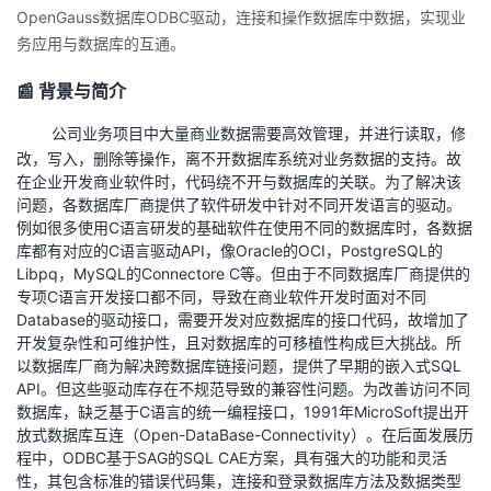
OpenGauss
数据库
ODBC
驱动，连接和操作数据库中数据，实现业
者
务应用与数据库的互通。
📰 背景与简介
我
公司业务项目中大量商业数据需要高效管理，并进行读取，修
的
我
改，写入，删除等操作，离不开数据库系统对业务数据的支持。故
在企业开发商业软件时，代码绕不开与数据库的关联。为了解决该
博
的
我
问题，各数据库厂商提供了软件研发中针对不同开发语言的驱动。
例如很多使用C语言研发的基础软件在使用不同的数据库时，各数据
客
论
的
我
库都有对应的C语言驱动API，像Oracle的OCI，PostgreSQL的
Libpq，MySQL的Connectore C等。但由于不同数据库厂商提供的
专项C语言开发接口都不同，导致在商业软件开发时面对不同
坛
圈
的
我
Database的驱动接口，需要开发对应数据库的接口代码，故增加了
开发复杂性和可维护性，且对数据库的可移植性构成巨大挑战。所
子
直
的
我
以数据库厂商为解决跨数据库链接问题，提供了早期的嵌入式SQL
API。但这些驱动库存在不规范导致的兼容性问题。为改善访问不同
我
播
活
的
数据库，缺乏基于C语言的统一编程接口，1991年MicroSoft提出开
放式数据库互连（Open-DataBase-Connectivity）。在后面发展历
程中，ODBC基于SAG的SQL CAE方案，具有强大的功能和灵活
我
动
关
的
性，其包含标准的错误代码集，连接和登录数据库方法及数据类型