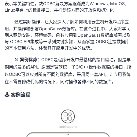
表示等关键特性。故ODBC解决方案逐渐成为Windows, MacOS,
我
注
的
开
Linux平台上的标准接口，并推动该方面的开放性和标准化。
的
Programs
发
通过实际操作，让大家深入了解如何利用云主机开发C程序应
用，并操作和部署OpenGauss数据库。在这个过程中，大家将学习
到从驱动安装、环境编码、函数应用到OpenGauss数据库部署以及
支
者
与 ODBC API集成等一系列关键步骤，从而掌握 ODBC连接数据库
的基本使用方法，体验其在应用开发中的优势。
持
学
🎯
案例优势：
ODBC是程序开发中最基础的接口驱动，但是早
我
堂
期用的最多的API。原因是微软统一了C/C++操作数据库的接口，所
以ODBC可以应对所有不同的数据库，采用同一套API，让应用系统
的
我
在不需要修改代码的情况下，同时操作各种不同的数据库。
我
🕹️ 案例流程
技
的
的
我
术
云
课
的
我
支
声
程
认
的
我