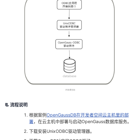
持
建
证
实
的
议
验
收
藏
📃 流程说明
根据案例
OpenGaussDB在开发者空间云主机里的部
署
，在云主机中部署与启动OpenGauss数据库服务。
下载安装UnixODBC驱动管理器。