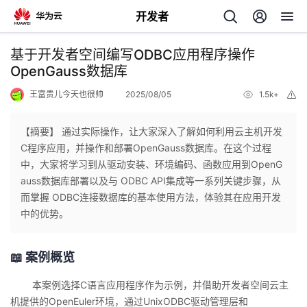
开发者
返
基于开发者空间编写ODBC应用程序操作
回
OpenGauss数据库
王富贵儿今天也很帅
2025/08/05
1.5k+
举
报
【摘要】 通过实际操作，让大家深入了解如何利用云主机开发
C程序应用，并操作和部署OpenGauss数据库。在这个过程
个
中，大家将学习到从驱动安装、环境编码、函数应用到OpenG
auss数据库部署以及与 ODBC API集成等一系列关键步骤，从
我
人
而掌握 ODBC连接数据库的基本使用方法，体验其在应用开发
中的优势。
的
主
📖 案例概览
开
页
本案例选择
C
语言应用程序作为示例，并借助开发者空间云主
发
机提供的
OpenEuler
环境，通过
UnixODBC
驱动管理层和