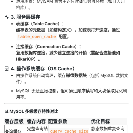
适用场景：MyISAM 表为主的只读或低频写环境（如日志归
持
建
证
实
的
档库）。
🔧
3. 服务层缓存
议
验
收
表缓存（Table Cache）：
缓存表的
元数据
（如结构定义），加速表打开速度，通过
藏
配置。
table_open_cache
连接缓存（Connection Cache）：
复用数据库连接，减少建立连接的开销（需配合连接池如
HikariCP）。
💻
4. 操作系统缓存（OS Cache）
由操作系统自动管理，缓存
磁盘数据块
（包括 MySQL 数据文
件）。
MySQL 无法直接控制，但可通过
顺序读写
和
大块读取
优化利
用率。
📊
MySQL 多级缓存特性对比
缓存层级
缓存内容
配置参数
优化目标
完整查询结
静态数据重复查询
查询缓存
query_cache_size