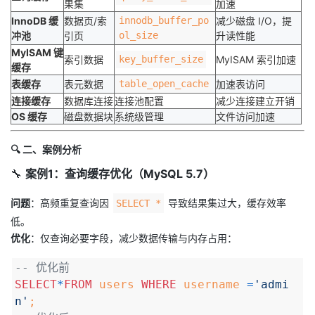
果集
加速
InnoDB 缓
数据页/索
innodb_buffer_po
减少磁盘 I/O，提
冲池
引页
ol_size
升读性能
MyISAM 键
索引数据
key_buffer_size
MyISAM 索引加速
缓存
表缓存
表元数据
table_open_cache
加速表访问
连接缓存
数据库连接
连接池配置
减少连接建立开销
OS 缓存
磁盘数据块
系统级管理
文件访问加速
🔍
二、案例分析
🔧
案例1：查询缓存优化（MySQL 5.7）
问题
：高频重复查询因
导致结果集过大，缓存效率
SELECT *
低。
优化
：仅查询必要字段，减少数据传输与内存占用：
-- 优化前
SELECT
*
FROM
users
WHERE
username
=
'admi
n'
;