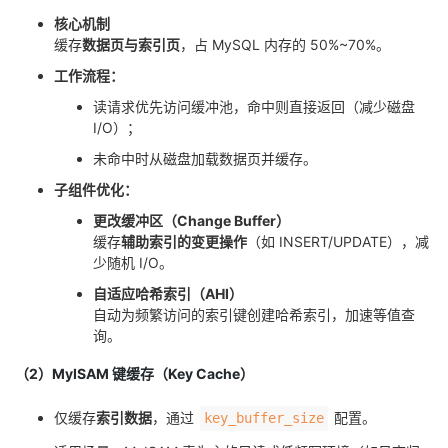
我
注
的
开
核心机制
缓存
数据页与索引页
，占 MySQL 内存的 50%~70%。
的
Programs
发
工作流程：
读请求优先访问缓冲池，命中则直接返回（减少磁盘
支
者
I/O）；
未命中时从磁盘加载数据页并缓存。
持
学
子组件优化：
我
堂
更改缓冲区（
Change Buffer
）
缓存
辅助索引的变更操作
（如 INSERT/UPDATE），减
少随机 I/O。
的
我
我
自适应哈希索引（AHI）
技
的
自动为频繁访问的索引键创建哈希索引，加速等值查
的
我
询。
术
云
课
的
我
（2）MyISAM 键缓存（Key Cache）
支
声
程
认
的
我
仅缓存
索引数据
，通过
配置。
key_buffer_size