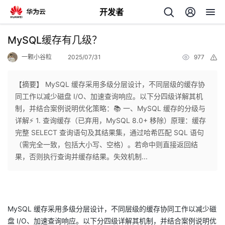
开发者
返
MySQL缓存有几级？
回
一颗小谷粒
2025/07/31
977
举
报
【摘要】 MySQL 缓存采用多级分层设计，不同层级的缓存协
同工作以减少磁盘 I/O、加速查询响应。以下分四级详解其机
制，并结合案例说明优化策略：📚 一、MySQL 缓存的分级与
个
详解⚡ 1. 查询缓存（已弃用，MySQL 8.0+ 移除）原理：缓存
完整 SELECT 查询语句及其结果集，通过哈希匹配 SQL 语句
我
人
（需完全一致，包括大小写、空格）。若命中则直接返回结
果，否则执行查询并缓存结果。失效机制...
的
主
开
页
MySQL 缓存采用多级分层设计，不同层级的缓存协同工作以减少磁
发
盘 I/O、加速查询响应。以下分四级详解其机制，并结合案例说明优