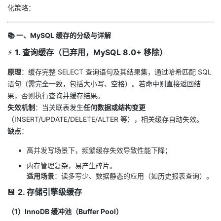
化策略：
者
📚
一、MySQL 缓存的分级与详解
我
⚡
1. 查询缓存（已弃用，MySQL 8.0+ 移除）
的
我
原理
：缓存完整 SELECT 查询语句及其结果集，通过哈希匹配 SQL
语句（需完全一致，包括大小写、空格）。若命中则直接返回结
博
的
我
果，否则执行查询并缓存结果。
失效机制
：当关联表发生
任何数据或结构变更
客
论
的
我
（INSERT/UPDATE/DELETE/ALTER 等），相关缓存自动失效。
缺点
：
坛
圈
的
我
高并发写场景下，频繁缓存失效导致性能下降；
子
直
的
我
内存管理复杂，易产生碎片。
适用场景
：读多写少、数据静态的应用（如历史报表查询）。
我
播
活
的
💾
2. 存储引擎级缓存
我
动
关
的
（1）InnoDB 缓冲池（Buffer Pool）