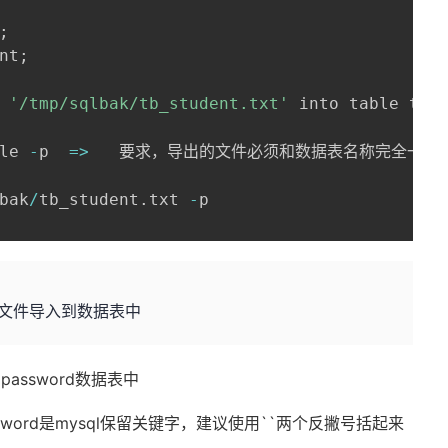
;
nt
;
 
'/tmp/sqlbak/tb_student.txt'
 into table tb_
le 
-
p
=>
   要求，导出的文件必须和数据表名称完全一致

bak
/
tb_student
.
txt 
-
p

文件导入到数据表中
password数据表中
sword是mysql保留关键字，建议使用``两个反撇号括起来