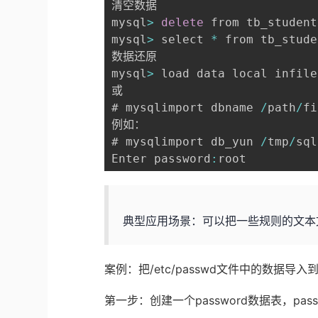
清空数据

mysql
>
delete
 from tb_student
mysql
>
 select 
*
 from tb_stude
数据还原

mysql
>
 load data local infile
或

# mysqlimport dbname 
/
path
/
fi
例如：

# mysqlimport db_yun 
/
tmp
/
sql
Enter password
:
root
典型应用场景：可以把一些规则的文本
案例：把/etc/passwd文件中的数据导入到
第一步：创建一个password数据表，pas