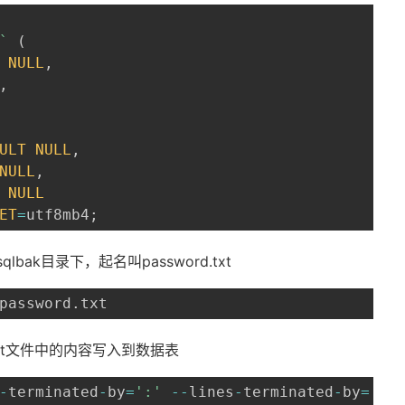
`
(
NULL
,
,
ULT
NULL
,
NULL
,
NULL
ET
=
utf8mb4
;
qlbak目录下，起名叫password.txt
password
.
txt
d.txt文件中的内容写入到数据表
-
terminated
-
by
=
':'
--
lines
-
terminated
-
by
=
'\n