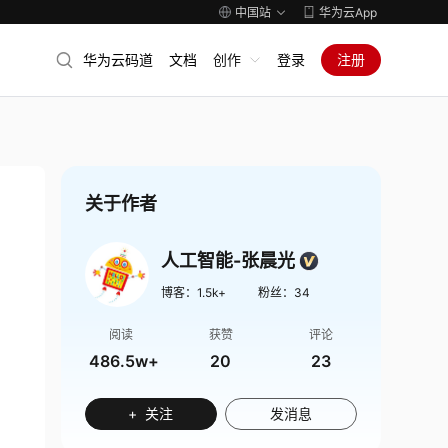
中国站
华为云App
华为云码道
文档
创作
登录
注册
关于作者
人工智能-张晨光
博客：
1.5k+
粉丝：
34
阅读
获赞
评论
486.5w+
20
23
+ 关注
发消息