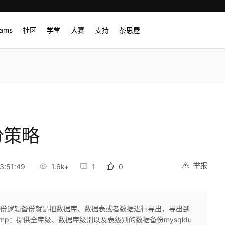
rams
社区
学堂
大赛
支持
茶思屋
份策略
举报
3:51:49
1.6k+
1
0
备份逻辑备份就是把数据库、数据表或者数据进行导出，导出到
ump：提供全库级、数据库级别以及表级别的数据备份mysqldu