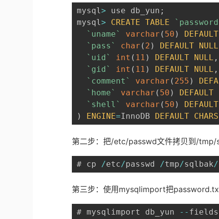
mysql
>
 use db_yun
;
mysql
>
CREATE
TABLE
`
password
`
uname
`
varchar
(
50
)
DEFAULT
`
pass
`
char
(
2
)
DEFAULT
NULL
`
uid
`
int
(
11
)
DEFAULT
NULL
,
`
gid
`
int
(
11
)
DEFAULT
NULL
,
`
comment
`
varchar
(
255
)
DEFA
`
home
`
varchar
(
50
)
DEFAULT
`
shell
`
varchar
(
50
)
DEFAULT
)
ENGINE
=
InnoDB 
DEFAULT
CHARS
第二步：把/etc/passwd文件拷贝到/tmp/s
# cp 
/
etc
/
passwd 
/
tmp
/
sqlbak
/
第三步：使用mysqlimport把passwor
# mysqlimport db_yun 
--
fields