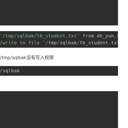
'/tmp/sqlbak/tb_student.txt'
 from db_yun
.
tb_
/write to file '
/
tmp
/
sqlbak
/
tb_student
.
txt' 
mp/sqlbak没有写入权限
/
sqlbak