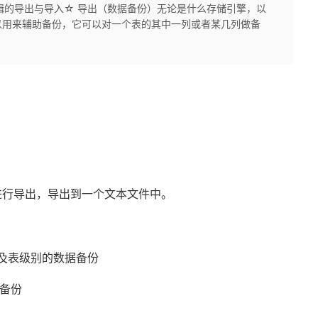
3、逻辑的导出与导入☆ 导出（数据备份）无论是什么存储引擎，以
以用来辅助备份，它可以对一个表的其中一列或者某几列做备
进行导出，导出到一个文本文件中。
以及表级别的数据备份
量备份