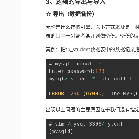
3、逻辑的导出与导入
☆ 导出（数据备份）
无论是什么存储引擎，以下方式本身是一
表的其中一列或者某几列做备份。备份的
案例：把tb_student数据表中的数据记
# mysql 
-
uroot 
-
p

Enter password
:
123
mysql
>
 select 
*
 into outfile 
ERROR
1290
(
HY000
)
:
 The MySQL
出现以上问题的主要原因在于我们没有指定
# vim 
/
mysql_3306
/
my
.
[
mysqld
]
...