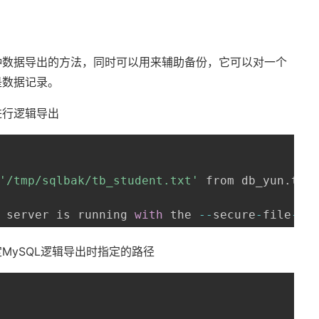
种数据导出的方法，同时可以用来辅助备份，它可以对一个
是数据记录。
录进行逻辑导出
'/tmp/sqlbak/tb_student.txt'
 from db_yun
.
tb_
 server is running 
with
 the 
--
secure
-
file
-
pr
MySQL逻辑导出时指定的路径