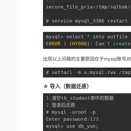
secure_file_priv
=
/
tmp
/
sqlbak
/
# service mysql_3306 restart
mysql
>
 select 
*
 into outfile 
ERROR
1
(
HY000
)
:
 Can
't create
出现以上问题的主要原因在于mysql账号对/t
# setfacl 
-
m u
:
mysql
:
rwx 
/
tmp
☆ 导入（数据还原）
1.
2.
登录后还原

# mysql 
-
uroot 
-
p

Enter password
:
123
mysql
>
 use db_yun
;