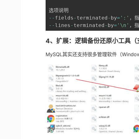
--
fields
-
terminated
-
by
=
':'
，
--
lines
-
terminated
-
by
=
'\n'
，
4、扩展：逻辑备份还原小工具（
MySQL其实还支持很多管理软件（Windows版