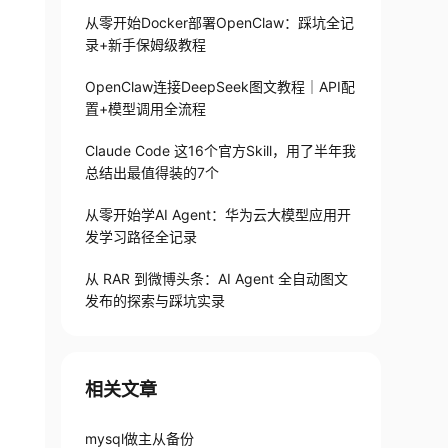
从零开始Docker部署OpenClaw：踩坑全记
录+新手保姆级教程
OpenClaw连接DeepSeek图文教程｜API配
置+模型调用全流程
Claude Code 这16个官方Skill，用了半年我
总结出最值得装的7个
从零开始学AI Agent：华为云大模型应用开
发学习路径全记录
student
;
从 RAR 到微博头条：AI Agent 全自动图文
iv option so it cannot execute 
发布的探索与踩坑实录
this
 statement
相关文章
mysql做主从备份