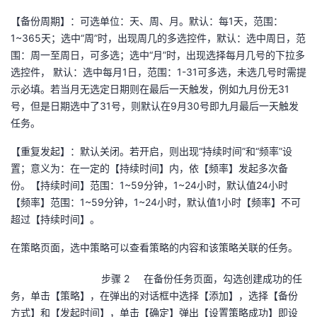
【备份周期】：可选单位：天、周、月。默认：每
1
天，范围：
1~365
天；选中“周”时，出现周几的多选控件，默认：选中周日，范
围：周一至周日，可多选；选中“月”时，出现选择每月几号的下拉多
选控件， 默认：选中每月
1
日，范围：
1-31
可多选，未选几号时需提
示必填。若当月无选定日期则在最后一天触发，例如九月份无
31
号，但是日期选中了
31
号，则默认在
9
月
30
号即九月最后一天触发
任务。
【重复发起】：默认关闭。若开启，则出现“持续时间”和“频率”设
置；意义为：在一定的【持续时间】内，依【频率】发起多次备
份。【持续时间】范围：
1~59
分钟，
1~24
小时，默认值
24
小时
【频率】范围：
1~59
分钟，
1~24
小时，默认值
1
小时【频率】不可
超过【持续时间】。
在策略页面，选中策略可以查看策略的内容和该策略关联的任务。
步骤 2 在备份任务页面，勾选创建成功的任
务，单击【策略】，在弹出的对话框中选择【添加】，选择【备份
方式】和【发起时间】，单击【确定】弹出【设置策略成功】即设