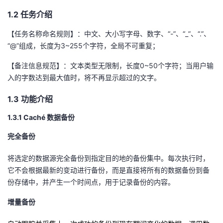
1.2 任务介绍
者
【任务名称命名规则】：中文、大小写字母、数字、“
-
”、“
_
”、“
.
”、
我
“
@
”组成，长度为
3~255
个字符，全局不可重复；
【备注信息规范】：文本类型无限制，长度
的
我
0~50
个字符；当用户输
入的字数达到最大值时，将不再显示超过的文字。
博
的
我
1.3 功能介绍
客
论
的
我
1.3.1
Cach
é 数据备份
完全备份
坛
圈
的
我
将选定的数据源完全备份到指定目的地的备份集中。每次执行时，
子
直
的
我
它不会根据最新的变动进行备份，而是直接将所有的数据备份到备
份存储中，并产生一个时间点，用于记录备份的内容。
我
播
活
的
增量备份
我
动
关
的