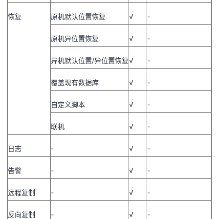
恢复
原机默认位置恢复
√
-
原机异位置恢复
√
-
异机默认位置
/
异位置恢复
√
-
覆盖现有数据库
√
-
自定义脚本
√
-
联机
√
-
日志
-
√
-
告警
-
√
-
远程复制
-
√
-
反向复制
-
√
-