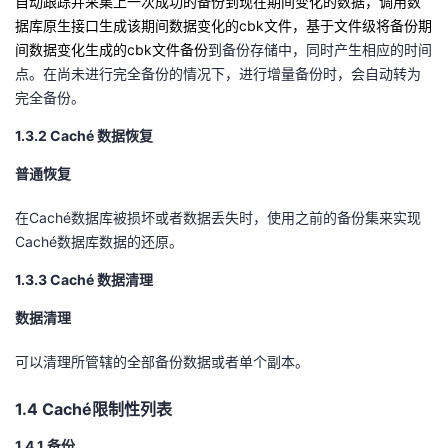
自动跟踪并采集上一次成功的备份到现在期间变化的数据，调用数
我
注
的
开
据库原生接口生成该期间数据变化的
cbk
文件，基于文件级将备份期
间数据变化生成的
cbk
文件备份
到备份存储中，同时产生相应的时间
的
Programs
发
点。在尚未进行完全备份的情况下，进行增量备份时，会自动转为
完全备份。
支
者
1.3.2
Cach
é 数据恢复
持
学
普通恢复
我
在
堂
Caché
数据库被损坏或者数据丢失时，使用之前的备份集来实现
Caché
数据库数据的还原。
的
我
我
1.3.3
Cach
é 数据清理
技
的
的
我
数据清理
术
云
可以清理所管辖的全部备份数据或者单个副本。
课
的
我
1.4
Caché
限制性列表
支
声
程
认
的
我
1.4.1 备份