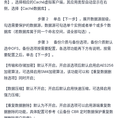
务】，选择相应的
Cach
é虚拟客户端，其应用类型自动显示在右
侧，选择【
Cach
é数据库】。
步骤 2 单击【下一步】，展开数据源层级，
勾选需要保护的数据源，数据源可勾选单个实例或者单个或多个数
据库（若数据库属于同一个命名空间，请全部勾选）。
步骤 3 备份介质与备份选项，备份介质默认
选中
OFS
，备份选项按需要配置，各选项功能再下方有说明，按需
要配置之后，单击【下一步】。
【传输和存储加密】默认不开启，开启该选项后默认启用启
AES256
加密算法，可选择启用
SM4
加密算法，该功能可以和【重复数据删
除选项】同时开启；
【数据压缩】默认不开启；开启后默认启用快速压缩，可选择启用
强力压缩；
【重复数据删除】默认为不开启，开启该选项可以启用源端重复数
据删除的功能，具体配置可参考《云备份
CBR
定时数据保护重复数
据删除用户指南》；