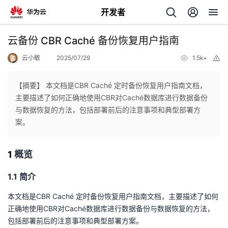
开发者
返
云备份 CBR Caché 备份恢复用户指南
回
云小敏
2025/07/29
1.5k+
举
报
【摘要】 本文档是CBR Caché 定时备份恢复用户指南文档，
主要描述了如何正确地使用CBR对Caché数据库进行数据备份
与数据恢复的方法，包括部署前后的注意事项和典型部署方
个
案。
我
人
1
概览
的
主
1.1 简介
开
页
本文档是
CBR Caché
定时备份恢复用户指南文档，主要描述了如何
正确地使用
CBR
对
Caché
数据库进行数据备份与数据恢复的方法，
发
包括部署前后的注意事项和典型部署方案。