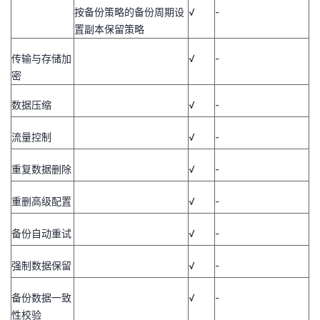
按备份策略的备份周期设
√
-
置副本保留策略
传输与存储加
√
-
密
数据压缩
√
-
流量控制
√
-
重复数据删除
√
-
重删高级配置
√
-
备份自动重试
√
-
强制数据保留
√
-
备份数据一致
√
-
性校验