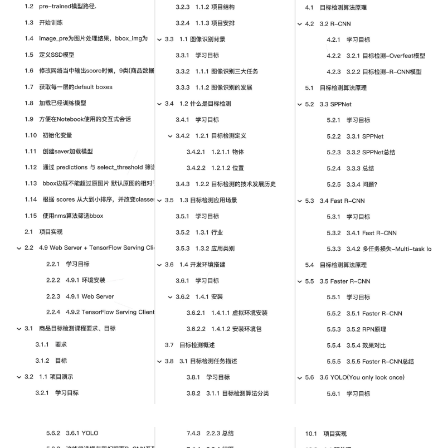
持
建
证
实
的
议
验
收
藏