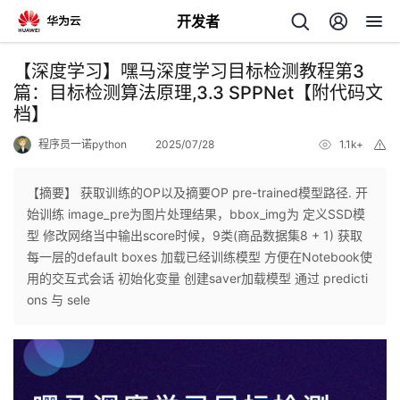
开发者
返
【深度学习】嘿马深度学习目标检测教程第3
回
篇：目标检测算法原理,3.3 SPPNet【附代码文
档】
程序员一诺python
2025/07/28
1.1k+
举
报
【摘要】 获取训练的OP以及摘要OP pre-trained模型路径. 开
个
始训练 image_pre为图片处理结果，bbox_img为 定义SSD模
型 修改网络当中输出score时候，9类(商品数据集8 + 1) 获取
我
人
每一层的default boxes 加载已经训练模型 方便在Notebook使
用的交互式会话 初始化变量 创建saver加载模型 通过 predicti
的
主
ons 与 sele
开
页
发