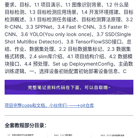
要求、目标、1.1 项目演示、1.1 图像识别背景、1.2 什么是
我
注
的
开
目标检测、1.3 目标检测应用场景、1.4 开发环境搭建、目标
检测概述、3.1 目标检测任务描述、目标检测算法原理、3.2
的
Programs
发
R-CNN、3.3 SPPNet、3.4 Fast R-CNN、3.5 Faster R-
CNN、3.6 YOLO(You only look once)、3.7 SSD(Single
支
者
Shot MultiBox Detector)、3.8 TensorFlowSSD接口、总
结、作业、数据集处理、2.2 目标数据集标记、2.3 数据集
持
学
格式转换、2.4 slim库介绍、4.1 项目结构介绍、4.2 数据模
块接口、4.4 预处理、Set up DeploymentConfig、主函数
我
堂
训练逻辑、一、选择设备初始配置初始部署设备信息、C
的
我
我
技
的
的
我
项目完整code和文档，小伙伴们---->git仓库
术
云
课
的
我
全套教程部分目录：
支
声
程
认
的
我