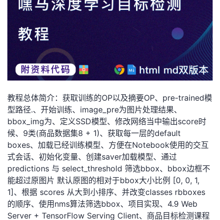
者
我
的
我
博
的
我
教程总体简介：获取训练的OP以及摘要OP、pre-trained模
型路径.、开始训练、image_pre为图片处理结果、
客
论
的
我
bbox_img为、定义SSD模型、修改网络当中输出score时
候、9类(商品数据集8 + 1)、获取每一层的default
坛
圈
的
我
boxes、加载已经训练模型、方便在Notebook使用的交互
式会话、初始化变量、创建saver加载模型、通过
子
直
的
我
predictions 与 select_threshold 筛选bbox、bbox边框不
能超过原图片 默认原图的相对于bbox大小比例 [0, 0, 1,
我
播
活
的
1]、根据 scores 从大到小排序、并改变classes rbboxes
的顺序、使用nms算法筛选bbox、项目实现、4.9 Web
我
动
关
的
Server + TensorFlow Serving Client、商品目标检测课程