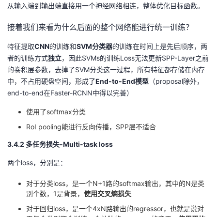
从输入端到输出端直接用一个神经网络相连，整体优化目标函数。
接着我们来看为什么后面的整个网络能进行统一训练？
特征提取
CNN
的训练和
SVM分类器
的训练在时间上是先后顺序，两
者的训练方式
独立
，因此SVMs的训练Loss无法更新SPP-Layer之前
的卷积层参数，去掉了SVM分类这一过程，所有特征都存储在内存
中，不占用硬盘空间，形成了
End-to-End模型
（proposal除外，
end-to-end在Faster-RCNN中得以完善）
使用了softmax分类
RoI pooling能进行反向传播，SPP层不适合
3.4.2 多任务损失-Multi-task loss
两个loss，分别是：
对于分类loss，是一个N+1路的softmax输出，其中的N是类
别个数，1是背景，
使用交叉熵损失
对于回归loss，是一个4xN路输出的regressor，也就是说对