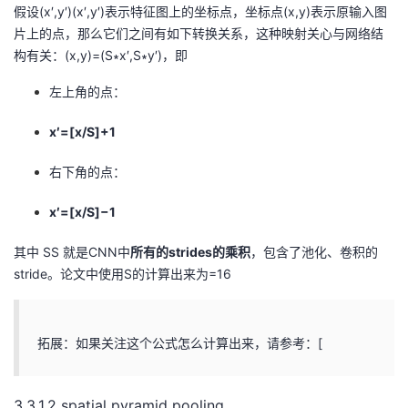
假设(x′,y′)(x′,y′)表示特征图上的坐标点，坐标点(x,y)表示原输入图
片上的点，那么它们之间有如下转换关系，这种映射关心与网络结
构有关：(x,y)=(S∗x′,S∗y′)，即
左上角的点：
x′=[x/S]+1
右下角的点：
x′=[x/S]−1
其中 SS 就是CNN中
所有的strides的乘积
，包含了池化、卷积的
stride。论文中使用S的计算出来为=16
拓展：如果关注这个公式怎么计算出来，请参考：[
3.3.1.2 spatial pyramid pooling