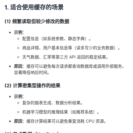
1. 适合使用缓存的场景
者
(1) 频繁读取但较少修改的数据
我
示例
：
配置信息（如系统参数、静态字典）。
的
我
商品详情、用户基本信息等（读多写少的业务数据）。
博
的
我
天气数据、汇率等第三方 API 返回的稳定结果。
原因
：缓存可以避免每次请求都查询数据库或调用外部服务，
客
论
的
我
显著降低响应时间。
坛
圈
的
我
(2) 计算密集型操作的结果
子
直
的
我
示例
：
复杂的报表生成、数据分析结果。
我
播
活
的
机器学习模型的推理结果（如推荐系统）。
原因
：缓存计算结果可以避免重复消耗 CPU 资源。
我
动
关
的