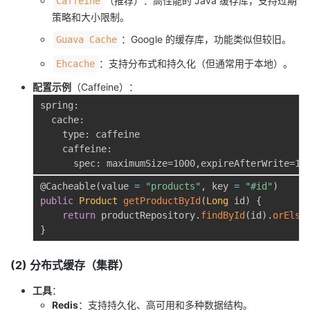
（推荐）：高性能的 Java 缓存库，支持过期
Caffeine
策略和大小限制。
：Google 的缓存库，功能类似但较旧。
Guava Cache
：支持分布式和持久化（但通常用于本地）。
Ehcache
配置示例
（Caffeine）：
spring:

  cache:

    type: caffeine

    caffeine:

@Cacheable
(
value 
=
"products"
,
 key 
=
"#id"
)
public
Product
getProductById
(
Long
 id
)
{
return
 productRepository
.
findById
(
id
)
.
orElse
}
(2) 分布式缓存（集群）
工具
：
Redis
：支持持久化、高可用和多种数据结构。