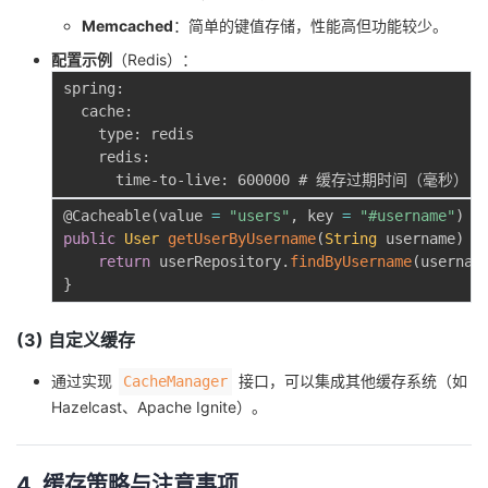
Memcached
：简单的键值存储，性能高但功能较少。
配置示例
（Redis）：
spring:

  cache:

    type: redis

    redis:

@Cacheable
(
value 
=
"users"
,
 key 
=
"#username"
)
public
User
getUserByUsername
(
String
 username
)
{
return
 userRepository
.
findByUsername
(
usernam
}
(3) 自定义缓存
通过实现
接口，可以集成其他缓存系统（如
CacheManager
Hazelcast、Apache Ignite）。
4. 缓存策略与注意事项