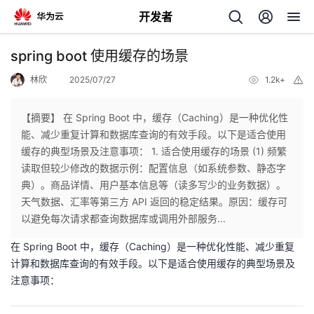
开发者
返
spring boot 使用缓存的场景
回
林欣
2025/07/27
1.2k+
举
报
【摘要】 在 Spring Boot 中，缓存（Caching）是一种优化性
能、减少重复计算和数据库查询的有效手段。以下是适合使用
缓存的典型场景及注意事项： 1. 适合使用缓存的场景 (1) 频繁
个
读取但较少修改的数据示例：配置信息（如系统参数、静态字
典）。商品详情、用户基本信息等（读多写少的业务数据）。
我
人
天气数据、汇率等第三方 API 返回的稳定结果。原因：缓存可
以避免每次请求都查询数据库或调用外部服务...
的
主
在 Spring Boot 中，缓存（Caching）是一种优化性能、减少重复
计算和数据库查询的有效手段。以下是适合使用缓存的典型场景及
开
页
注意事项：
发