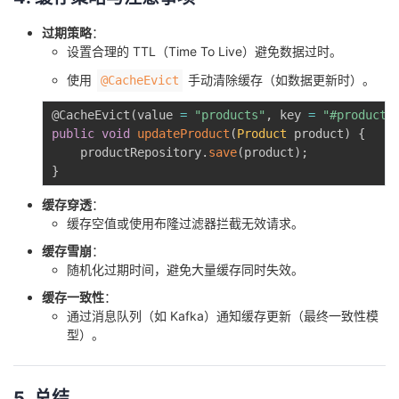
过期策略
：
设置合理的 TTL（Time To Live）避免数据过时。
使用
手动清除缓存（如数据更新时）。
@CacheEvict
@CacheEvict
(
value 
=
"products"
,
 key 
=
"#product.
public
void
updateProduct
(
Product
 product
)
{
    productRepository
.
save
(
product
)
;
}
缓存穿透
：
缓存空值或使用布隆过滤器拦截无效请求。
缓存雪崩
：
随机化过期时间，避免大量缓存同时失效。
缓存一致性
：
通过消息队列（如 Kafka）通知缓存更新（最终一致性模
型）。
5. 总结