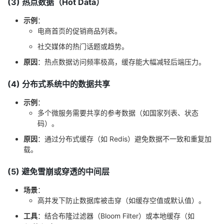
(3) 热点数据（Hot Data）
我
注
的
开
示例
：
电商首页的促销商品列表。
的
Programs
发
社交媒体的热门话题或趋势。
支
者
原因
：热点数据访问频率极高，缓存能大幅减轻后端压力。
(4) 分布式系统中的数据共享
持
学
示例
：
我
堂
多个微服务需要共享的参考数据（如国家列表、状态
码）。
的
我
我
原因
：通过分布式缓存（如 Redis）避免数据不一致和重复加
载。
技
的
的
我
(5) 避免雪崩或穿透的中间层
术
云
课
的
我
场景
：
高并发下防止数据库被击穿（如缓存空值或默认值）。
支
声
程
认
的
我
工具
：结合布隆过滤器（Bloom Filter）或本地缓存（如