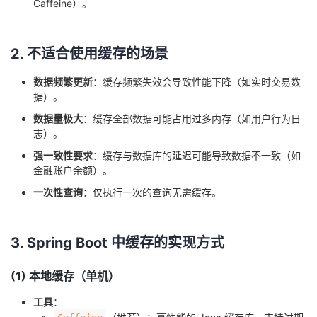
Caffeine）。
持
建
证
实
的
议
验
收
2. 不适合使用缓存的场景
藏
数据频繁更新
：缓存频繁失效会导致性能下降（如实时交易数
据）。
数据量极大
：缓存全部数据可能占用过多内存（如用户行为日
志）。
强一致性要求
：缓存与数据库的延迟可能导致数据不一致（如
金融账户余额）。
一次性查询
：仅执行一次的查询无需缓存。
3. Spring Boot 中缓存的实现方式
(1) 本地缓存（单机）
工具
：