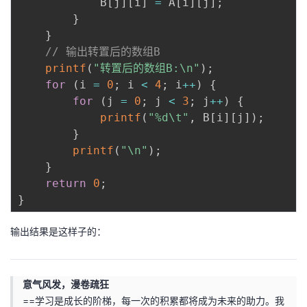
            B
[
j
]
[
i
]
=
 A
[
i
]
[
j
]
;
}
}
// 输出转置后的数组B
printf
(
"转置后的数组B:\n"
)
;
for
(
i 
=
0
;
 i 
<
4
;
 i
++
)
{
for
(
j 
=
0
;
 j 
<
3
;
 j
++
)
{
printf
(
"%d\t"
,
 B
[
i
]
[
j
]
)
;
}
printf
(
"\n"
)
;
}
return
0
;
}
输出结果是这样子的：
意气风发，漫卷疏狂
==学习是成长的阶梯，每一次的积累都将成为未来的助力。我