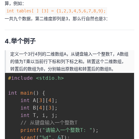
算，例如：
int tables[ ] [3] = {1,2,3,4,5,6,7,8,9};
一共九个数据，第二维度即列是3，那么行自然也是3：
4.举个例子
定义一个3行4列的二维数组A，从键盘输入一个整数T，A数组
的值为T乘以当前行下标和列下标之和。转置这个二维数组，
转置后的数组为B，分别输出原数组和转置后的数组B。
#
include
<stdio.h>
int
main
(
)
{
int
 A
[
3
]
[
4
]
;
int
 B
[
4
]
[
3
]
;
int
 T
,
 i
,
 j
;
// 从键盘输入一个整数T
printf
(
"请输入一个整数T: "
)
;
scanf
(
"%d"
,
&
T
)
;