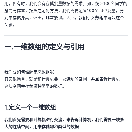
用，但有时，我们会有存储批量数据的需求。如，统计100名同学的
者
身高与体重，按照之前的方法，我们需要定义100个int型变量，分
别来存储身高，体重，非常繁琐。因此，我们引入
数组
来解决这个
问题。
我
的
我
一.一维数组的定义与引用
博
的
我
客
论
的
我
我们要如何理解定义数组呢
其实很简单，就是和计算机要一块连续的空间，并且告诉计算机，
坛
圈
的
我
这块空间会存储哪种类型的数据。
子
直
的
我
1.定义一个一维数组
我
播
活
的
我们首先需要和计算机进行交流，来告诉计算机，我们需要一块多
我
动
关
的
大的连续空间，用来存储哪种类型的数据