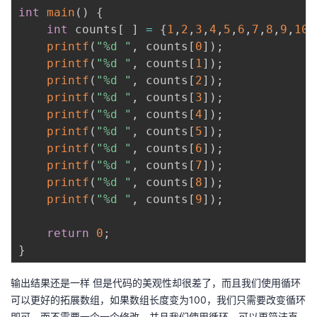
int
main
(
)
{
int
 counts
[
]
=
{
1
,
2
,
3
,
4
,
5
,
6
,
7
,
8
,
9
,
10
}
printf
(
"%d "
,
 counts
[
0
]
)
;
printf
(
"%d "
,
 counts
[
1
]
)
;
printf
(
"%d "
,
 counts
[
2
]
)
;
printf
(
"%d "
,
 counts
[
3
]
)
;
printf
(
"%d "
,
 counts
[
4
]
)
;
printf
(
"%d "
,
 counts
[
5
]
)
;
printf
(
"%d "
,
 counts
[
6
]
)
;
printf
(
"%d "
,
 counts
[
7
]
)
;
printf
(
"%d "
,
 counts
[
8
]
)
;
printf
(
"%d "
,
 counts
[
9
]
)
;
return
0
;
}
输出结果还是一样 但是代码的美观性却很差了，而且我们使用循环
可以更好的拓展数组，如果数组长度变为100，我们只需要改变循环
即可，而不需要一个一个修改。并且我们使用循环，可以更简洁直