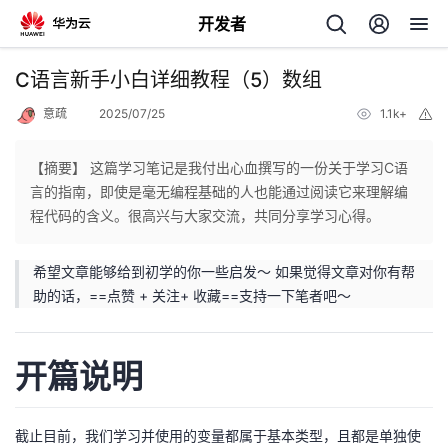
开发者
返
C语言新手小白详细教程（5）数组
回
意疏
2025/07/25
1.1k+
举
报
【摘要】 这篇学习笔记是我付出心血撰写的一份关于学习C语
言的指南，即使是毫无编程基础的人也能通过阅读它来理解编
程代码的含义。很高兴与大家交流，共同分享学习心得。
个
希望文章能够给到初学的你一些启发～ 如果觉得文章对你有帮
我
人
助的话，==点赞 + 关注+ 收藏==支持一下笔者吧～
的
主
开篇说明
开
页
发
截止目前，我们学习并使用的变量都属于基本类型，且都是单独使