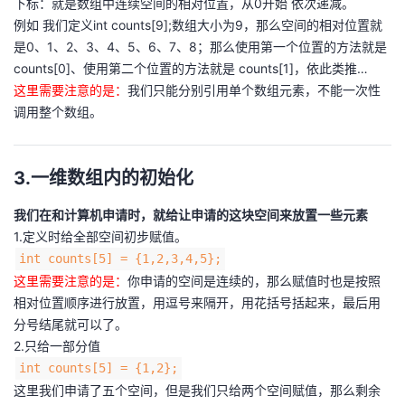
下标：就是数组中连续空间的相对位置，从0开始 依次递减。
持
建
证
实
的
例如 我们定义int counts[9];数组大小为9，那么空间的相对位置就
是0、1、2、3、4、5、6、7、8；那么使用第一个位置的方法就是
议
验
收
counts[0]、使用第二个位置的方法就是 counts[1]，依此类推…
这里需要注意的是：
我们只能分别引用单个数组元素，不能一次性
藏
调用整个数组。
3.一维数组内的初始化
我们在和计算机申请时，就给让申请的这块空间来放置一些元素
1.定义时给全部空间初步赋值。
int counts[5] = {1,2,3,4,5};
这里需要注意的是：
你申请的空间是连续的，那么赋值时也是按照
相对位置顺序进行放置，用逗号来隔开，用花括号括起来，最后用
分号结尾就可以了。
2.只给一部分值
int counts[5] = {1,2};
这里我们申请了五个空间，但是我们只给两个空间赋值，那么剩余