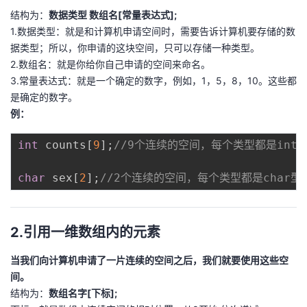
我
注
的
结构为：
数据类型 数组名[常量表达式];
开
1.数据类型：就是和计算机申请空间时，需要告诉计算机要存储的数
的
据类型；所以，你申请的这块空间，只可以存储一种类型。
Programs
发
2.数组名：就是你给你自己申请的空间来命名。
3.常量表达式：就是一个确定的数字，例如，1，5，8，10。这些都
支
者
是确定的数字。
例：
持
学
int
 counts
[
9
]
;
//9个连续的空间，每个类型都是int型
我
堂
char
 sex
[
2
]
;
//2个连续的空间，每个类型都是char型
的
我
我
技
的
的
我
2.引用一维数组内的元素
术
云
课
的
我
当我们向计算机申请了一片连续的空间之后，我们就要使用这些空
间。
支
声
程
认
的
我
结构为：
数组名字[下标];