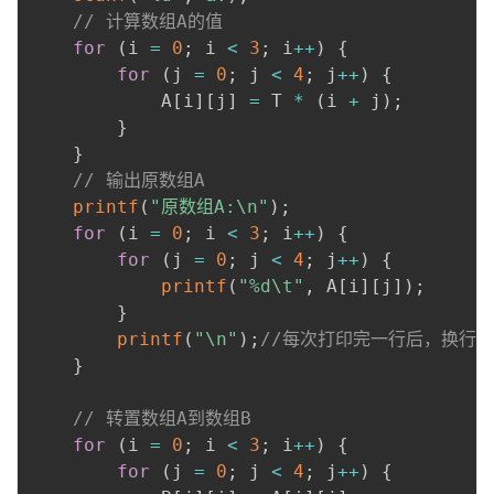
// 计算数组A的值
for
(
i 
=
0
;
 i 
<
3
;
 i
++
)
{
for
(
j 
=
0
;
 j 
<
4
;
 j
++
)
{
            A
[
i
]
[
j
]
=
 T 
*
(
i 
+
 j
)
;
}
}
// 输出原数组A
printf
(
"原数组A:\n"
)
;
for
(
i 
=
0
;
 i 
<
3
;
 i
++
)
{
for
(
j 
=
0
;
 j 
<
4
;
 j
++
)
{
printf
(
"%d\t"
,
 A
[
i
]
[
j
]
)
;
}
printf
(
"\n"
)
;
//每次打印完一行后，换行
}
// 转置数组A到数组B
for
(
i 
=
0
;
 i 
<
3
;
 i
++
)
{
for
(
j 
=
0
;
 j 
<
4
;
 j
++
)
{