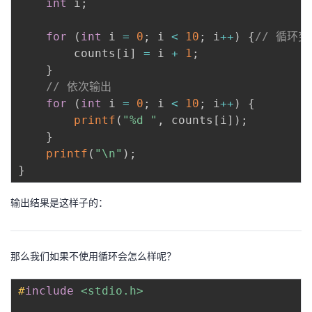
int
 i
;
for
(
int
 i 
=
0
;
 i 
<
10
;
 i
++
)
{
// 循环变
        counts
[
i
]
=
 i 
+
1
;
}
// 依次输出
for
(
int
 i 
=
0
;
 i 
<
10
;
 i
++
)
{
printf
(
"%d "
,
 counts
[
i
]
)
;
}
printf
(
"\n"
)
;
}
输出结果是这样子的：
那么我们如果不使用循环会怎么样呢？
#
include
<stdio.h>