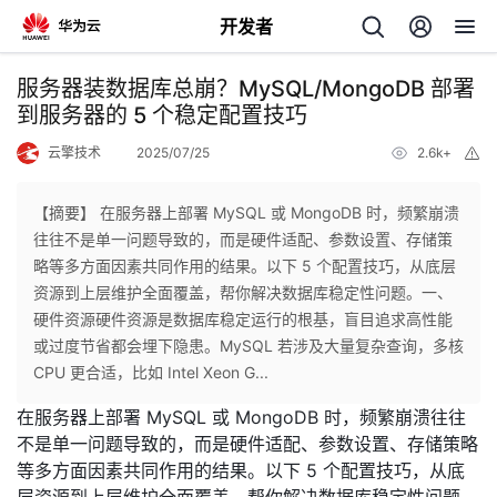
开发者
返
服务器装数据库总崩？MySQL/MongoDB 部署
回
到服务器的 5 个稳定配置技巧
云擎技术
2025/07/25
2.6k+
举
报
【摘要】 在服务器上部署 MySQL 或 MongoDB 时，频繁崩溃
往往不是单一问题导致的，而是硬件适配、参数设置、存储策
个
略等多方面因素共同作用的结果。以下 5 个配置技巧，从底层
资源到上层维护全面覆盖，帮你解决数据库稳定性问题。​一、
我
人
硬件资源​硬件资源是数据库稳定运行的根基，盲目追求高性能
或过度节省都会埋下隐患。​MySQL 若涉及大量复杂查询，多核
我
的
主
CPU 更合适，比如 Intel Xeon G...
在服务器上部署 MySQL 或 MongoDB 时，频繁崩溃往往
我
的
开
页
不是单一问题导致的，而是硬件适配、参数设置、存储策略
等多方面因素共同作用的结果。以下 5 个配置技巧，从底
我
的
开
发