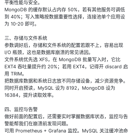
平衡性能与安全。
议
注
验
收
MongoDB 的缓存默认占内存 50%，若有其他服务可调低
到 40%；写入策略按数据重要性选择，连接池单个应用设
藏
为 10-20 即可。
三、存储与文件系统
参数调好后，存储和文件系统的配置若跟不上，容易出现
I/O 瓶颈，这也是数据库崩溃的常见诱因。
文件系统优先选 XFS，在 MongoDB 批量写入时，它比
EXT4 吞吐量提升约 20%；若用 EXT4，记得开 discard 启
用 TRIM。
把数据库数据和系统日志放不同存储设备，减少资源竞争。
同时开启预读，MySQL 设为 8192，MongoDB 设为
16384，提升读取效率。
四、监控与告警
做好前面的配置后，还需要实时掌握数据库状态，监控与告
警能帮我们在崩溃前发现问题。
可用 Prometheus + Grafana 监控。MySQL 关注缓冲池命