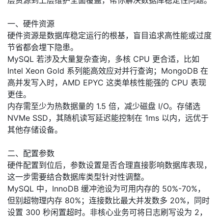
层资源到上层维护全面覆盖，帮你解决数据库稳定性问题。
的
Programs
发
者
一、硬件资源
硬件资源是数据库稳定运行的根基，盲目追求高性能或过度
支
者
我
节省都会埋下隐患。
MySQL 若涉及大量复杂查询，多核 CPU 更合适，比如
持
学
的
我
Intel Xeon Gold 系列能高效应对并行查询；MongoDB 在
高并发写入时，AMD EPYC 这类单核性能强的 CPU 表现
我
堂
博
的
我
更佳。
内存需至少为热数据量的 1.5 倍，减少磁盘 I/O。存储选
的
我
客
论
的
我
我
NVMe SSD，其随机读写延迟能控制在 1ms 以内，远优于
其他存储设备。
技
的
坛
圈
的
我
的
我
二、配置参数
术
云
子
直
的
我
课
的
我
硬件配置到位后，参数设置是否合理直接影响数据库表现，
这一步需要结合数据库类型针对性调整。
支
声
播
活
的
程
认
的
我
MySQL 中，InnoDB 缓冲池设为可用内存的 50%-70%，
但别超物理内存 80%；连接数比最大并发数多 20%，同时
持
建
动
关
证
实
的
设置 300 秒闲置超时。非核心业务可将日志刷写设为 2，