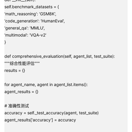
self.benchmark_datasets = {
'math_reasoning': 'GSM8K',
'code_generation': 'HumanEval',
'general_qa': 'MMLU',
'multimodal': 'VQA-v2'
}
def comprehensive_evaluation(self, agent_list, test_suite):
"""综合性能评估"""
results = {}
for agent_name, agent in agent_list.items():
agent_results = {}
# 准确性测试
accuracy = self._test_accuracy(agent, test_suite)
agent_results['accuracy'] = accuracy