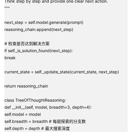
Think step by step and provide one clear next action.
"""
next_step = self.model.generate(prompt)
reasoning_chain.append(next_step)
# 检查是否达到解决方案
if self._is_solution_found(next_step):
break
current_state = self._update_state(current_state, next_step)
return reasoning_chain
class TreeOfThoughtReasoning:
def __init__(self, model, breadth=3, depth=4):
self.model = model
self.breadth = breadth # 每层探索的分支数
self.depth = depth # 最大搜索深度