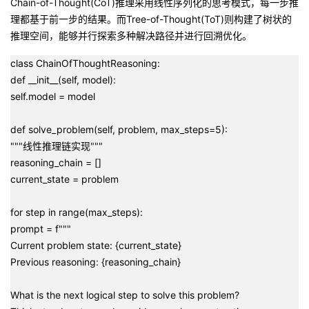
Chain-of-Thought(CoT)推理采用线性序列化的思考模式，每一步推
理都基于前一步的结果。而Tree-of-Thought(ToT)则构建了树状的
推理空间，能够并行探索多种解决路径并进行回溯优化。
class ChainOfThoughtReasoning:
def __init__(self, model):
self.model = model
def solve_problem(self, problem, max_steps=5):
"""线性推理链实现"""
reasoning_chain = []
current_state = problem
for step in range(max_steps):
prompt = f"""
Current problem state: {current_state}
Previous reasoning: {reasoning_chain}
What is the next logical step to solve this problem?