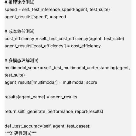
# 推理速度测试
speed = self._test_inference_speed(agent, test_suite)
agent_results['speed'] = speed
# 成本效益测试
cost_efficiency = self._test_cost_efficiency(agent, test_suite)
agent_results['cost_efficiency'] = cost_efficiency
# 多模态理解测试
multimodal_score = self._test_multimodal_understanding(agent,
test_suite)
agent_results['multimodal'] = multimodal_score
results[agent_name] = agent_results
return self._generate_performance_report(results)
def _test_accuracy(self, agent, test_cases):
"""准确性测试"""