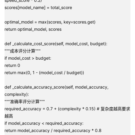
speed_score * 0.2)
scores[model_name] = total_score
optimal_model = max(scores, key=scores.get)
return optimal_model, scores
def _calculate_cost_score(self, model_cost, budget):
"""成本评分计算"""
if model_cost > budget:
return 0
return max(0, 1 - (model_cost / budget))
def _calculate_accuracy_score(self, model_accuracy,
complexity):
"""准确率评分计算"""
required_accuracy = 0.7 + (complexity * 0.15) # 复杂度越高要求
越高
if model_accuracy < required_accuracy:
return model_accuracy / required_accuracy * 0.8