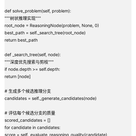
def solve_problem(self, problem):
"""树状推理实现"""
root_node = ReasoningNode(problem, None, 0)
best_path = self._search_tree(root_node)
return best_path
def _search_tree(self, node):
"""深度优先搜索与剪枝"""
if node.depth >= self.depth:
return [node]
# 生成多个候选推理分支
candidates = self._generate_candidates(node)
# 评估每个候选分支的质量
scored_candidates = []
for candidate in candidates:
score = self._evaluate_reasoning_quality(candidate)