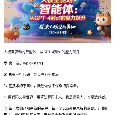
者
我
的
我
博
的
我
大模型驱动的智能体：从GPT-4到o1的能力跃升
客
论
的
我
🌟
嗨，我是IRpickstars！
坛
圈
的
我
🌌
总有一行代码，能点亮万千星辰。
子
直
的
我
🔍
在技术的宇宙中，我愿做永不停歇的探索者。
我
播
活
的
✨
用代码丈量世界，用算法解码未来。我是摘星人，也是造梦者。
我
动
关
的
🚀
每一次编译都是新的征程，每一个bug都是未解的谜题。让我们
携手，在0和1的星河中，书写属于开发者的浪漫诗篇。