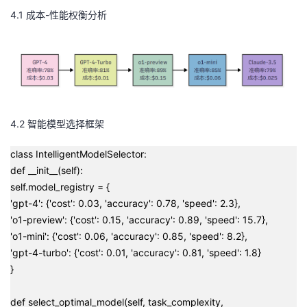
4.1 成本-性能权衡分析
4.2 智能模型选择框架
class IntelligentModelSelector:
def __init__(self):
self.model_registry = {
'gpt-4': {'cost': 0.03, 'accuracy': 0.78, 'speed': 2.3},
'o1-preview': {'cost': 0.15, 'accuracy': 0.89, 'speed': 15.7},
'o1-mini': {'cost': 0.06, 'accuracy': 0.85, 'speed': 8.2},
'gpt-4-turbo': {'cost': 0.01, 'accuracy': 0.81, 'speed': 1.8}
}
def select_optimal_model(self, task_complexity,