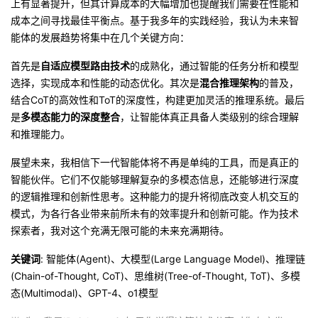
上有显著提升，但其计算成本的大幅增加也提醒我们需要在性能和
成本之间寻找最佳平衡点。基于我多年的实践经验，我认为未来智
能体的发展趋势将集中在几个关键方向：
首先是
自适应模型路由技术
的成熟化，通过智能的任务分析和模型
选择，实现成本和性能的动态优化。其次是
混合推理架构
的普及，
结合CoT的高效性和ToT的深度性，构建更加灵活的推理系统。最后
是
多模态能力的深度整合
，让智能体真正具备人类级别的综合理解
和推理能力。
展望未来，我相信下一代智能体将不再是单纯的工具，而是真正的
智能伙伴。它们不仅能够理解复杂的多模态信息，还能够进行深度
的逻辑推理和创新性思考。这种能力的提升将彻底改变人机交互的
模式，为各行各业带来前所未有的效率提升和创新可能。作为技术
探索者，我对这个充满无限可能的未来充满期待。
关键词
: 智能体(Agent)、大模型(Large Language Model)、推理链
(Chain-of-Thought, CoT)、思维树(Tree-of-Thought, ToT)、多模
态(Multimodal)、GPT-4、o1模型