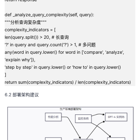
def _analyze_query_complexity(self, query):
"""分析查询复杂度"""
complexity_indicators = [
len(query.split()) > 20, # 长查询
'?' in query and query.count('?') > 1, # 多问题
any(word in query.lower() for word in ['compare', 'analyze',
'explain why']),
'step by step' in query.lower() or 'how to' in query.lower()
]
return sum(complexity_indicators) / len(complexity_indicators)
6.2 部署架构建议