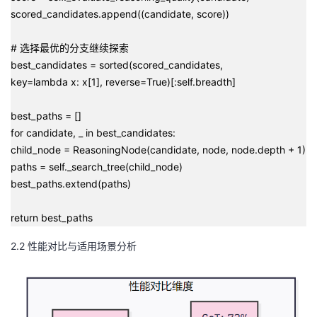
scored_candidates.append((candidate, score))
# 选择最优的分支继续探索
best_candidates = sorted(scored_candidates,
key=lambda x: x[1], reverse=True)[:self.breadth]
best_paths = []
for candidate, _ in best_candidates:
child_node = ReasoningNode(candidate, node, node.depth + 1)
paths = self._search_tree(child_node)
best_paths.extend(paths)
return best_paths
2.2 性能对比与适用场景分析