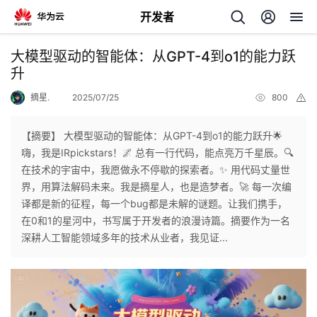
开发者
返
大模型驱动的智能体：从GPT-4到o1的能力跃
回
升
摘星.
2025/07/25
800
举
报
【摘要】 大模型驱动的智能体：从GPT-4到o1的能力跃升🌟
嗨，我是IRpickstars！🌌 总有一行代码，能点亮万千星辰。🔍
个
在技术的宇宙中，我愿做永不停歇的探索者。✨ 用代码丈量世
界，用算法解码未来。我是摘星人，也是造梦者。🚀 每一次编
我
人
译都是新的征程，每一个bug都是未解的谜题。让我们携手，
在0和1的星河中，书写属于开发者的浪漫诗篇。摘要作为一名
的
主
深耕人工智能领域多年的技术从业者，我见证...
开
页
发