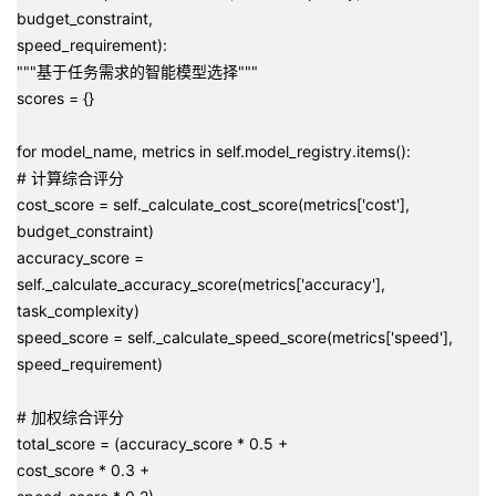
budget_constraint,
speed_requirement):
"""基于任务需求的智能模型选择"""
scores = {}
for model_name, metrics in self.model_registry.items():
# 计算综合评分
cost_score = self._calculate_cost_score(metrics['cost'],
budget_constraint)
accuracy_score =
self._calculate_accuracy_score(metrics['accuracy'],
task_complexity)
speed_score = self._calculate_speed_score(metrics['speed'],
speed_requirement)
# 加权综合评分
total_score = (accuracy_score * 0.5 +
cost_score * 0.3 +