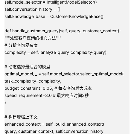
self.model_selector = IntelligentModelSelector()
self.conversation_history = []
self.knowledge_base = CustomerKnowledgeBase()
def handle_customer_query(self, query, customer_context):
"""处理客户查询的核心方法"""
# 分析查询复杂度
complexity = self._analyze_query_complexity(query)
# 动态选择最适合的模型
optimal_model, _ = self.model_selector.select_optimal_model(
task_complexity=complexity,
budget_constraint=0.05, # 每次查询最大成本
speed_requirement=3.0 # 最大响应时间3秒
)
# 构建增强上下文
enhanced_context = self._build_enhanced_context(
query, customer_context, self.conversation_history