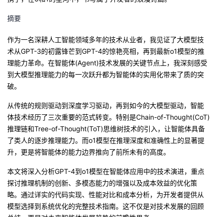
我
注
的
开
摘要
的
Programs
发
作为一名深耕人工智能领域多年的技术从业者，我见证了大模型技
术从GPT-3的初露锋芒到GPT-4的惊艳亮相，再到最新o1模型的推
支
者
理能力革命。在智能体(Agent)技术发展的关键节点上，我深刻感受
到大模型推理能力的每一次跃升都为智能体的实用化带来了质的突
持
学
破。
我
堂
从传统的规则驱动到深度学习驱动，再到如今的大模型驱动，智能
体技术经历了三次重要的范式转变。特别是Chain-of-Thought(CoT)
的
我
推理链和Tree-of-Thought(ToT)思维树技术的引入，让智能体具备
我
了类人的逐步推理能力。而o1模型在推理深度和准确性上的显著提
技
的
升，更是将智能体的能力边界推向了前所未有的高度。
的
我
本文将深入分析GPT-4到o1模型在智能体应用中的技术演进，重点
术
云
课
的
我
探讨推理机制的创新、多模态能力的增强以及成本效益的优化策
略。通过详实的代码实现、性能对比和成本分析，为开发者提供从
支
声
程
认
的
我
模型选择到系统优化的完整技术指南。这不仅是对技术发展的回顾