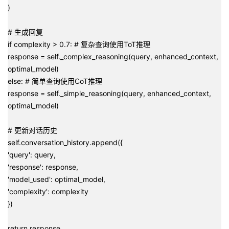
)
# 生成回复
if complexity > 0.7: # 复杂查询使用ToT推理
response = self._complex_reasoning(query, enhanced_context,
optimal_model)
else: # 简单查询使用CoT推理
response = self._simple_reasoning(query, enhanced_context,
optimal_model)
# 更新对话历史
self.conversation_history.append({
'query': query,
'response': response,
'model_used': optimal_model,
'complexity': complexity
})
return response