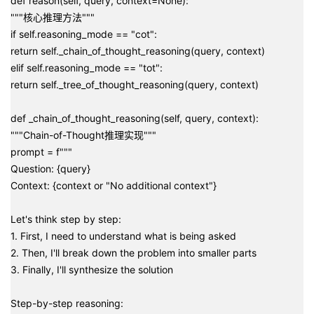
def reason(self, query, context=None):
"""核心推理方法"""
if self.reasoning_mode == "cot":
return self._chain_of_thought_reasoning(query, context)
elif self.reasoning_mode == "tot":
return self._tree_of_thought_reasoning(query, context)
def _chain_of_thought_reasoning(self, query, context):
"""Chain-of-Thought推理实现"""
prompt = f"""
Question: {query}
Context: {context or "No additional context"}
Let's think step by step:
1. First, I need to understand what is being asked
2. Then, I'll break down the problem into smaller parts
3. Finally, I'll synthesize the solution
Step-by-step reasoning: