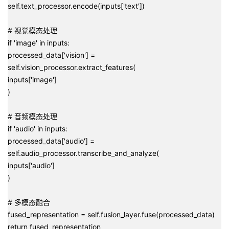
self.text_processor.encode(inputs['text'])
# 视觉模态处理
if 'image' in inputs:
processed_data['vision'] =
self.vision_processor.extract_features(
inputs['image']
)
# 音频模态处理
if 'audio' in inputs:
processed_data['audio'] =
self.audio_processor.transcribe_and_analyze(
inputs['audio']
)
# 多模态融合
fused_representation = self.fusion_layer.fuse(processed_data)
return fused_representation