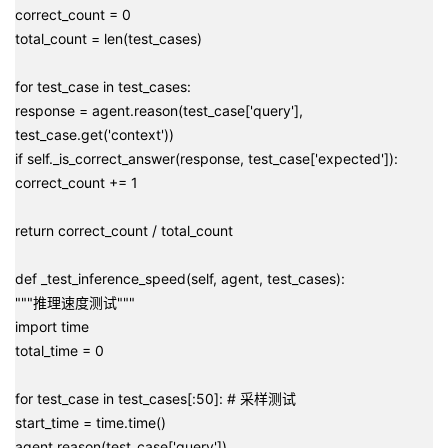
correct_count = 0
total_count = len(test_cases)
for test_case in test_cases:
response = agent.reason(test_case['query'],
test_case.get('context'))
if self._is_correct_answer(response, test_case['expected']):
correct_count += 1
return correct_count / total_count
def _test_inference_speed(self, agent, test_cases):
"""推理速度测试"""
import time
total_time = 0
for test_case in test_cases[:50]: # 采样测试
start_time = time.time()
agent.reason(test_case['query'])