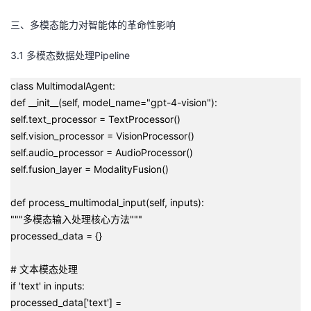
三、多模态能力对智能体的革命性影响
3.1 多模态数据处理Pipeline
class MultimodalAgent:
def __init__(self, model_name="gpt-4-vision"):
self.text_processor = TextProcessor()
self.vision_processor = VisionProcessor()
self.audio_processor = AudioProcessor()
self.fusion_layer = ModalityFusion()
def process_multimodal_input(self, inputs):
"""多模态输入处理核心方法"""
processed_data = {}
# 文本模态处理
if 'text' in inputs:
processed_data['text'] =