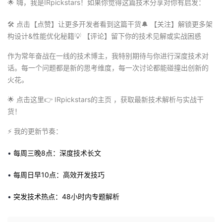
🌟
嗨，我是IRpickstars！如果你觉得这篇技术分享对你有启发：
🛠️
点击【点赞】让更多开发者看到这篇干货
🔔
【关注】解锁更多架
构设计&性能优化秘籍
💡
【评论】留下你的技术见解或实战困惑
作为常年奋战在一线的技术博主，我特别期待与你进行深度技术对
话。每一个问题都是新的思考维度，每一次讨论都能碰撞出创新的
火花。
🌟
点击这里
👉
IRpickstars的主页 ，获取最新技术解析与实战干
货！
⚡
️ 我的更新节奏：
•
每周三晚8点：深度技术长文
•
每周日早10点：高效开发技巧
•
突发技术热点：48小时内专题解析