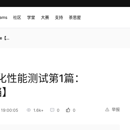
rams
社区
学堂
大赛
支持
茶思屋
文档】
化性能测试第1篇：
档】
举报
19:00:05
1.6k+
0
0