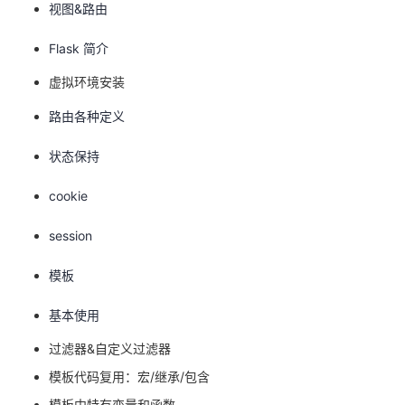
视图&路由
的
Programs
发
者
Flask 简介
支
者
我
虚拟环境安装
持
路由各种定义
学
的
我
状态保持
我
堂
博
的
我
cookie
的
我
客
论
的
我
我
session
技
的
坛
圈
的
我
的
我
模板
术
云
子
直
的
我
课
的
我
基本使用
支
声
播
活
的
程
认
的
我
过滤器&自定义过滤器
模板代码复用：宏/继承/包含
持
建
动
关
证
实
的
模板中特有变量和函数