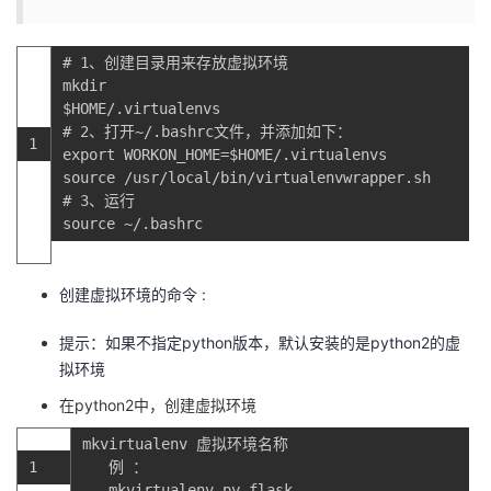
# 1、创建目录用来存放虚拟环境
mkdir
$
HOME
/.
virtualenvs
# 2、打开~/.bashrc文件，并添加如下：
1
export
WORKON_HOME
=
$
HOME
/.
virtualenvs
source
/
usr
/
local
/
bin
/
virtualenvwrapper
.
sh
# 3、运行
source
~/.
bashrc
创建虚拟环境的命令 :
提示：如果不指定python版本，默认安装的是python2的虚
拟环境
在python2中，创建虚拟环境
mkvirtualenv
虚拟环境名称
1
例
：
mkvirtualenv
py_flask