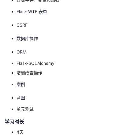
议
注
验
收
Flask-WTF 表单
藏
CSRF
数据库操作
ORM
Flask-SQLAlchemy
增删改查操作
案例
蓝图
单元测试
学习时长
4天