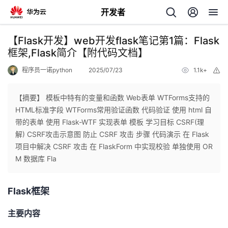
开发者
返
【Flask开发】web开发flask笔记第1篇：Flask
回
框架,Flask简介【附代码文档】
程序员一诺python
2025/07/23
1.1k+
举
报
【摘要】 模板中特有的变量和函数 Web表单 WTForms支持的
HTML标准字段 WTForms常用验证函数 代码验证 使用 html 自
个
带的表单 使用 Flask-WTF 实现表单 模板 学习目标 CSRF(理
解) CSRF攻击示意图 防止 CSRF 攻击 步骤 代码演示 在 Flask
我
人
项目中解决 CSRF 攻击 在 FlaskForm 中实现校验 单独使用 OR
M 数据库 Fla
我
的
主
Flask框架
我
的
开
页
主要内容
我
的
开
发