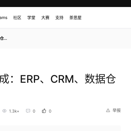
rams
社区
学堂
大赛
支持
茶思屋
接入
成：ERP、CRM、数据仓
举报
1.3k+
0
0