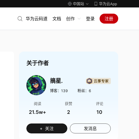
中国站
华为云App
华为云码道
文档
创作
登录
注册
关于作者
摘星.
博客：
139
粉丝：
6
阅读
获赞
评论
21.5w+
2
10
+ 关注
发消息