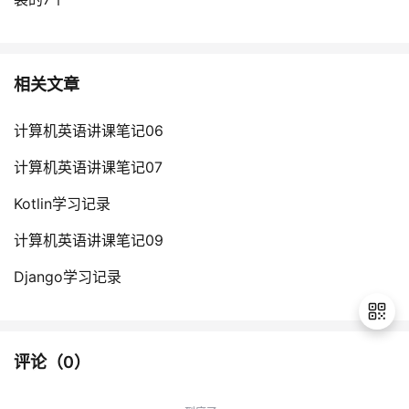
我
注
的
开
的
Programs
发
相关文章
支
者
计算机英语讲课笔记06
持
学
计算机英语讲课笔记07
我
堂
Kotlin学习记录
计算机英语讲课笔记09
的
我
我
Django学习记录
技
的
的
我
术
云
课
的
我
评论（
0
）
支
声
程
认
的
我
退
出