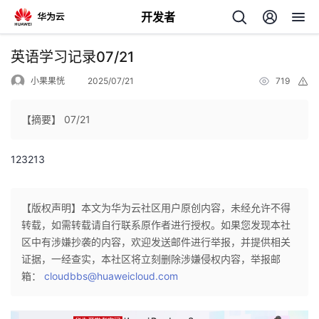
开发者
返
英语学习记录07/21
回
小果果恍
2025/07/21
719
举
报
【摘要】 07/21
123213
个
我
人
【版权声明】本文为华为云社区用户原创内容，未经允许不得
转载，如需转载请自行联系原作者进行授权。如果您发现本社
的
主
区中有涉嫌抄袭的内容，欢迎发送邮件进行举报，并提供相关
证据，一经查实，本社区将立刻删除涉嫌侵权内容，举报邮
开
页
箱：
cloudbbs@huaweicloud.com
发