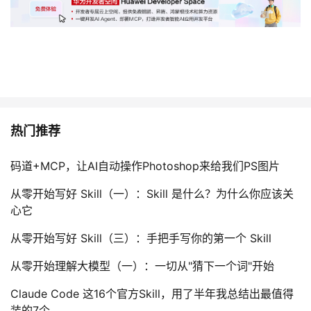
者
我
的
我
博
的
我
热门推荐
客
论
的
我
码道+MCP，让AI自动操作Photoshop来给我们PS图片
坛
圈
的
我
从零开始写好 Skill（一）：Skill 是什么？为什么你应该关
心它
子
直
的
我
从零开始写好 Skill（三）：手把手写你的第一个 Skill
我
播
活
的
从零开始理解大模型（一）：一切从"猜下一个词"开始
我
动
关
的
Claude Code 这16个官方Skill，用了半年我总结出最值得
装的7个