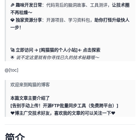
🎉 趣味开发日常
：代码背后的脑洞故事、工具测评，
让技术圈
者
不再枯燥～
💎 独家资源分享
：开源项目、学习资料包，
助你打怪升级快人
我
一步！
的
我
🚀 立即访问 → [盹猫猫的个人小站]← 点击探索
博
的
我
🌟
说不定这里就有你寻找已久的技术秘籍哦～
@[toc]
客
论
的
我
欢迎来到盹猫的博客
坛
圈
的
我
本篇文章主要介绍了
子
直
的
我
[告别手动上传！开源FTP批量同步工具（免费跨平台）​​]
❤博主广交技术好友，喜欢我的文章的可以关注一下❤
我
播
活
的
我
动
关
的
简介