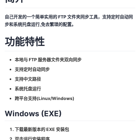
我
注
的
开
自己开发的一个简单实用的 FTP 文件夹同步工具，支持定时自动同
的
Programs
发
步和系统托盘运行,免去繁琐的配置。
支
者
功能特性
持
学
本地与 FTP 服务器文件夹双向同步
我
堂
支持定时自动同步
支持中文路径
的
我
我
系统托盘运行
技
的
跨平台支持(Linux/Windows)
的
我
Windows (EXE)
术
云
课
的
我
支
声
程
认
的
我
下载最新版本的 EXE 安装包
双击运行安装程序