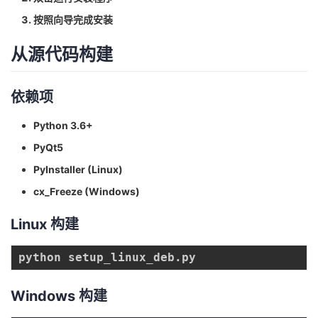
持
建
证
实
的
按照向导完成安装
议
验
收
从源代码构建
藏
依赖项
Python 3.6+
PyQt5
PyInstaller (Linux)
cx_Freeze (Windows)
Linux 构建
Windows 构建