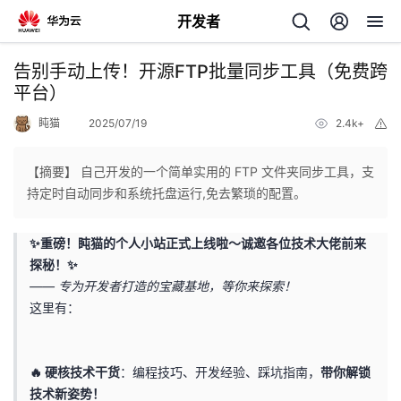
开发者
返
告别手动上传！开源FTP批量同步工具（免费跨
回
平台）​​
盹猫
2025/07/19
2.4k+
举
报
【摘要】 自己开发的一个简单实用的 FTP 文件夹同步工具，支
持定时自动同步和系统托盘运行,免去繁琐的配置。
个
✨重磅！盹猫的个人小站正式上线啦～诚邀各位技术大佬前来
我
人
探秘！✨
—— 专为开发者打造的宝藏基地，等你来探索！
的
主
这里有：
开
页
🔥 硬核技术干货
：编程技巧、开发经验、踩坑指南，
带你解锁
发
技术新姿势！