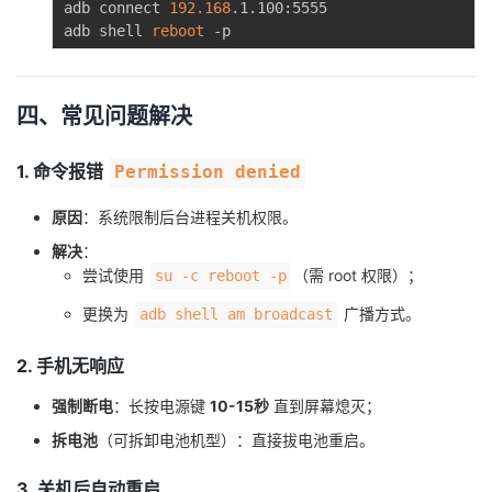
adb connect 
192.168
.1.100:5555

adb shell 
reboot
四、常见问题解决
1. 命令报错
Permission denied
原因
：系统限制后台进程关机权限。
解决
：
尝试使用
（需 root 权限）；
su -c reboot -p
更换为
广播方式。
adb shell am broadcast
2. 手机无响应
强制断电
：长按电源键
10-15秒
直到屏幕熄灭；
拆电池
（可拆卸电池机型）：直接拔电池重启。
3. 关机后自动重启