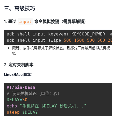
三、高级技巧
1. 通过
命令模拟按键（需屏幕解锁）
input
adb shell input keyevent KEYCODE_POWER  
#
adb shell input swipe 
500
1500
500
500
200
限制
：需手机屏幕处于解锁状态，且部分厂商禁用虚拟按键模
拟。
2. 定时关机脚本
Linux/Mac 脚本
：
#!/bin/bash
# 设置关机延迟（单位：秒）
DELAY
=
30
echo
"手机将在 
$DELAY
 秒后关机..."
sleep
$DELAY