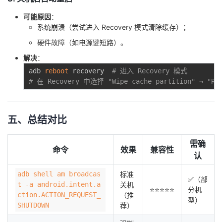
可能原因
：
系统崩溃（尝试进入 Recovery 模式清除缓存）；
硬件故障（如电源键短路）。
解决
：
adb 
reboot
 recovery  
# 进入 Recovery 模式
# 在 Recovery 中选择 "Wipe cache partition" → "Reb
五、总结对比
需确
命令
效果
兼容性
认
adb shell am broadcas
标准
✅（部
t -a android.intent.a
关机
⭐⭐⭐⭐⭐
分机
ction.ACTION_REQUEST_
（推
型）
SHUTDOWN
荐）