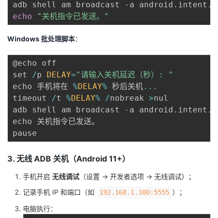
echo
"关机指令已发送。"
Windows 批处理脚本
：
@echo off

set 
/
p 
DELAY
=
"请输入关机延迟（秒）: "
echo 手机将在 
%
DELAY
%
 秒后关机
...
timeout 
/
t 
%
DELAY
%
/
nobreak 
>
nul

adb shell am broadcast 
-
a android
.
intent
.
a
echo 关机指令已发送。

3. 无线 ADB 关机（Android 11+）
手机开启
无线调试
（设置 → 开发者选项 → 无线调试）；
记录手机 IP 和端口（如
）；
192.168.1.100:5555
电脑执行：