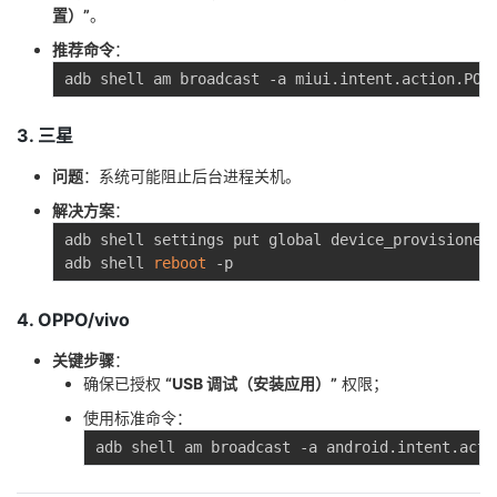
持
建
证
实
的
置）”
。
推荐命令
：
议
验
收
adb shell am broadcast -a miui.intent.action.POW
藏
3. 三星
问题
：系统可能阻止后台进程关机。
解决方案
：
adb shell settings put global device_provisioned
adb shell 
reboot
4. OPPO/vivo
关键步骤
：
确保已授权
“USB 调试（安装应用）”
权限；
使用标准命令：