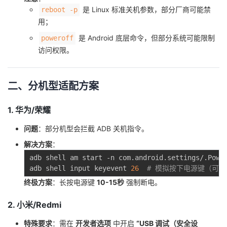
是 Linux 标准关机参数，部分厂商可能禁
我
注
reboot -p
的
开
用；
的
Programs
发
是 Android 底层命令，但部分系统可能限制
poweroff
访问权限。
支
者
二、分机型适配方案
持
学
1. 华为/荣耀
我
堂
问题
：部分机型会拦截 ADB 关机指令。
的
我
我
解决方案
：
adb shell am start -n com.android.settings/.Powe
技
的
的
我
adb shell input keyevent 
26
# 模拟按下电源键（可
终极方案
：长按电源键
10-15秒
强制断电。
术
云
课
的
我
2. 小米/Redmi
支
声
程
认
的
我
特殊要求
：需在
开发者选项
中开启
“USB 调试（安全设