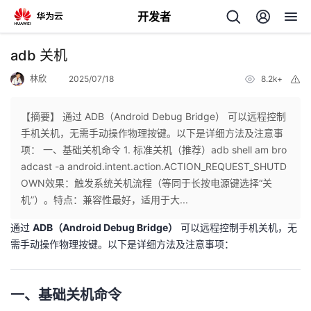
开发者
返
adb 关机
回
林欣
2025/07/18
8.2k+
举
报
【摘要】 通过 ADB（Android Debug Bridge） 可以远程控制
手机关机，无需手动操作物理按键。以下是详细方法及注意事
项： 一、基础关机命令 1. 标准关机（推荐）adb shell am bro
个
adcast -a android.intent.action.ACTION_REQUEST_SHUTD
OWN效果：触发系统关机流程（等同于长按电源键选择“关
我
人
机”）。特点：兼容性最好，适用于大...
通过
ADB（Android Debug Bridge）
可以远程控制手机关机，无
的
主
需手动操作物理按键。以下是详细方法及注意事项：
开
页
一、基础关机命令
发