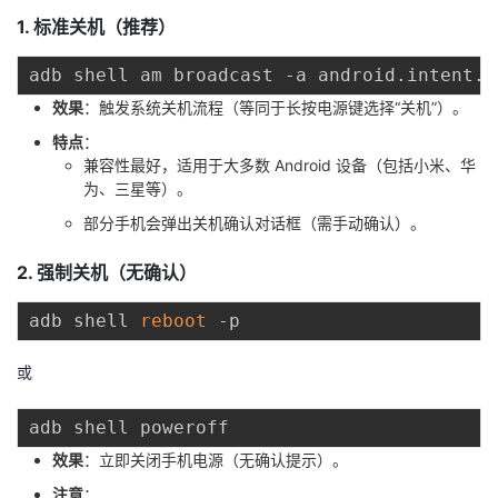
1. 标准关机（推荐）
者
我
效果
：触发系统关机流程（等同于长按电源键选择“关机”）。
特点
：
的
我
兼容性最好，适用于大多数 Android 设备（包括小米、华
为、三星等）。
博
的
我
部分手机会弹出关机确认对话框（需手动确认）。
客
论
的
我
2. 强制关机（无确认）
坛
圈
的
我
adb shell 
reboot
子
直
的
我
或
我
播
活
的
效果
：立即关闭手机电源（无确认提示）。
我
动
关
的
注意
：