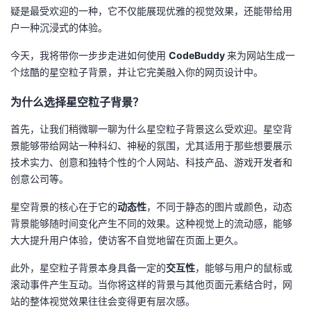
疑是最受欢迎的一种，它不仅能展现优雅的视觉效果，还能带给用
者
户一种沉浸式的体验。
今天，我将带你一步步走进如何使用
CodeBuddy
来为网站生成一
我
个炫酷的星空粒子背景，并让它完美融入你的网页设计中。
的
我
为什么选择星空粒子背景？
博
的
我
首先，让我们稍微聊一聊为什么星空粒子背景这么受欢迎。星空背
景能够带给网站一种科幻、神秘的氛围，尤其适用于那些想要展示
客
论
的
我
技术实力、创意和独特个性的个人网站、科技产品、游戏开发者和
创意公司等。
坛
圈
的
我
星空背景的核心在于它的
动态性
，不同于静态的图片或颜色，动态
背景能够随时间变化产生不同的效果。这种视觉上的流动感，能够
子
直
的
我
大大提升用户体验，使访客不自觉地留在页面上更久。
我
播
活
的
此外，星空粒子背景本身具备一定的
交互性
，能够与用户的鼠标或
滚动事件产生互动。当你将这样的背景与其他页面元素结合时，网
我
动
关
的
站的整体视觉效果往往会变得更有层次感。