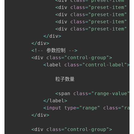
<
div 
class
=
"preset-item"
 o
<
div 
class
=
"preset-item"
 o
<
div 
class
=
"preset-item"
 o
<
div 
class
=
"preset-item"
 o
<
div 
class
=
"preset-item"
 o
<
/
div
>
<
/
div
>
<
!
-
-
 参数控制 
-
-
>
<
div 
class
=
"control-group"
>
<
label 
class
=
"control-label"
>
                粒子数量 

<
span 
class
=
"range-value"
<
/
label
>
<
input
type
=
"range"
class
=
"ran
<
/
div
>
<
div 
class
=
"control-group"
>