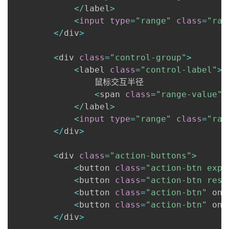
<
/
label
>
<
input
type
=
"range"
class
=
"ran
<
/
div
>
<
div 
class
=
"control-group"
>
<
label 
class
=
"control-label"
>
                鼠标交互半径 

<
span 
class
=
"range-value"
<
/
label
>
<
input
type
=
"range"
class
=
"ran
<
/
div
>
<
div 
class
=
"action-buttons"
>
<
button 
class
=
"action-btn expo
<
button 
class
=
"action-btn rese
<
button 
class
=
"action-btn"
 onc
<
button 
class
=
"action-btn"
 onc
<
/
div
>