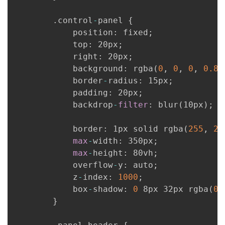
.
control
-
panel 
{
            position
:
 fixed
;
            top
:
 20px
;
            right
:
 20px
;
            background
:
 rgba
(
0
,
0
,
0
,
0.8
)
            border
-
radius
:
 15px
;
            padding
:
 20px
;
            backdrop
-
filter
:
 blur
(
10px
)
;
            border
:
 1px solid rgba
(
255
,
25
max
-
width
:
 350px
;
max
-
height
:
 80vh
;
            overflow
-
y
:
 auto
;
            z
-
index
:
1000
;
            box
-
shadow
:
0
 8px 32px rgba
(
0
,
}