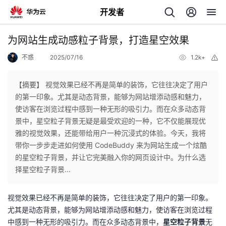
开发者
返
为网站生成动感粒子背景，打造星空效果
回
不惑
2025/07/16
1.2k+
举
报
【摘要】 视觉效果已经不再是简单的装饰，它往往决定了用户
的第一印象。尤其是动态背景，能够为网站增添动感和魅力，
使访客在浏览过程中感到一种无形的吸引力。而在众多动态背
个
景中，星空粒子背景无疑是最受欢迎的一种，它不仅能展现优
雅的视觉效果，还能带给用户一种沉浸式的体验。今天，我将
我
人
带你一步步走进如何使用 CodeBuddy 来为网站生成一个炫酷
的星空粒子背景，并让它完美融入你的网页设计中。为什么选
的
主
择星空粒子背景...
开
页
视觉效果已经不再是简单的装饰，它往往决定了用户的第一印象。
尤其是动态背景，能够为网站增添动感和魅力，使访客在浏览过程
发
中感到一种无形的吸引力。而在众多动态背景中，
星空粒子背景
无