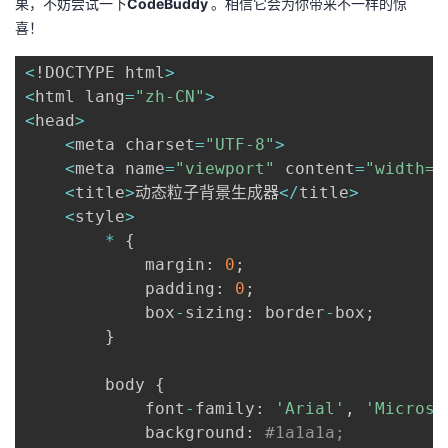
果，不妨尝试一下
CodeBuddy
。相信它会为你带来不一样的惊
喜！
<
!DOCTYPE html
>
<
html lang
=
"zh-CN"
>
<
head
>
<
meta charset
=
"UTF-8"
>
<
meta name
=
"viewport"
 content
=
"width=d
<
title
>
动态粒子背景生成器
<
/
title
>
<
style
>
*
{
            margin
:
0
;
            padding
:
0
;
            box
-
sizing
:
 border
-
box
;
}
        body 
{
            font
-
family
:
'Arial'
,
'Microso
            background
:
#1a1a1a;