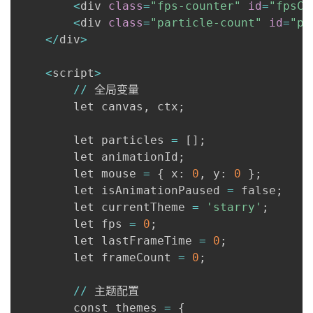
<
div 
class
=
"fps-counter"
id
=
"fpsCo
<
div 
class
=
"particle-count"
id
=
"pa
<
/
div
>
<
script
>
//
 全局变量

        let canvas
,
 ctx
;
        let particles 
=
[
]
;
        let animationId
;
        let mouse 
=
{
 x
:
0
,
 y
:
0
}
;
        let isAnimationPaused 
=
 false
;
        let currentTheme 
=
'starry'
;
        let fps 
=
0
;
        let lastFrameTime 
=
0
;
        let frameCount 
=
0
;
//
 主题配置

        const themes 
=
{