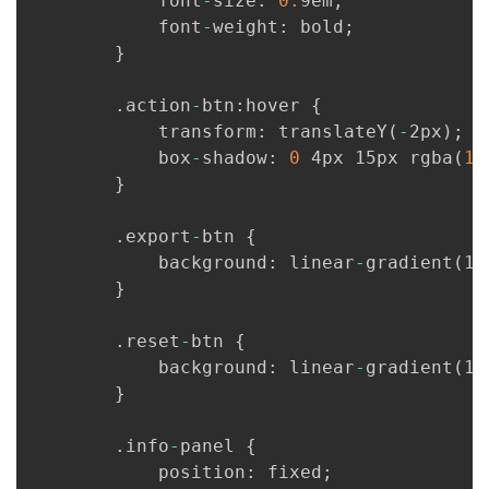
            font
-
size
:
0.
9em
;
            font
-
weight
:
 bold
;
}
.
action
-
btn
:
hover 
{
            transform
:
 translateY
(
-
2px
)
;
            box
-
shadow
:
0
 4px 15px rgba
(
10
}
.
export
-
btn 
{
            background
:
 linear
-
gradient
(
13
}
.
reset
-
btn 
{
            background
:
 linear
-
gradient
(
13
}
.
info
-
panel 
{
            position
:
 fixed
;