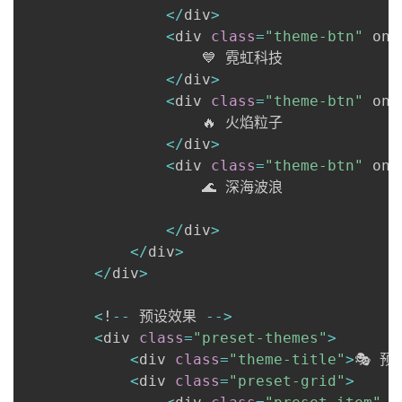
<
/
div
>
<
div 
class
=
"theme-btn"
 onc
                    💙 霓虹科技

<
/
div
>
<
div 
class
=
"theme-btn"
 onc
                    🔥 火焰粒子

<
/
div
>
<
div 
class
=
"theme-btn"
 onc
                    🌊 深海波浪

<
/
div
>
<
/
div
>
<
/
div
>
<
!
-
-
 预设效果 
-
-
>
<
div 
class
=
"preset-themes"
>
<
div 
class
=
"theme-title"
>
🎭 预
<
div 
class
=
"preset-grid"
>