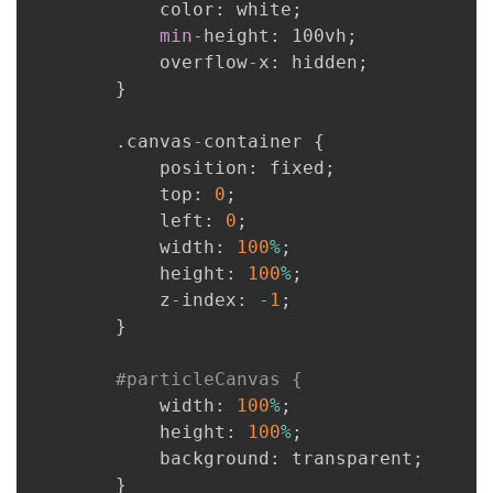
            color
:
 white
;
min
-
height
:
 100vh
;
            overflow
-
x
:
 hidden
;
}
.
canvas
-
container 
{
            position
:
 fixed
;
            top
:
0
;
            left
:
0
;
            width
:
100
%
;
            height
:
100
%
;
            z
-
index
:
-
1
;
}
#particleCanvas {
            width
:
100
%
;
            height
:
100
%
;
            background
:
 transparent
;
}