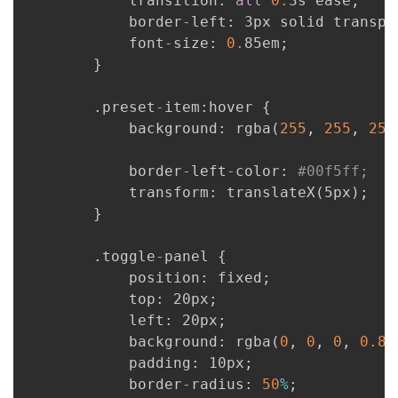
            transition
:
all
0.
3s ease
;
            border
-
left
:
 3px solid transpa
            font
-
size
:
0.
85em
;
}
.
preset
-
item
:
hover 
{
            background
:
 rgba
(
255
,
255
,
255
            border
-
left
-
color
:
#00f5ff;
            transform
:
 translateX
(
5px
)
;
}
.
toggle
-
panel 
{
            position
:
 fixed
;
            top
:
 20px
;
            left
:
 20px
;
            background
:
 rgba
(
0
,
0
,
0
,
0.8
)
            padding
:
 10px
;
            border
-
radius
:
50
%
;