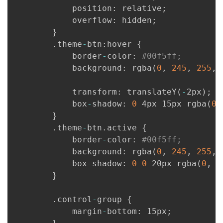
            position
:
 relative
;
            overflow
:
 hidden
;
}
.
theme
-
btn
:
hover 
{
            border
-
color
:
#00f5ff;
            background
:
 rgba
(
0
,
245
,
255
,
            transform
:
 translateY
(
-
2px
)
;
            box
-
shadow
:
0
 4px 15px rgba
(
0
,
}
.
theme
-
btn
.
active 
{
            border
-
color
:
#00f5ff;
            background
:
 rgba
(
0
,
245
,
255
,
            box
-
shadow
:
0
0
 20px rgba
(
0
,
2
}
.
control
-
group 
{
            margin
-
bottom
:
 15px
;