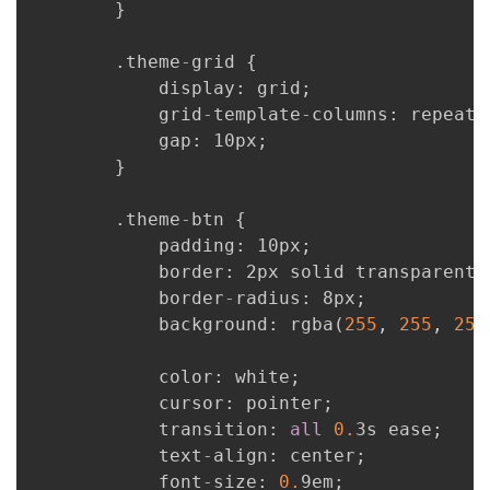
}
.
theme
-
grid 
{
            display
:
 grid
;
            grid
-
template
-
columns
:
 repeat
(
            gap
:
 10px
;
}
.
theme
-
btn 
{
            padding
:
 10px
;
            border
:
 2px solid transparent
;
            border
-
radius
:
 8px
;
            background
:
 rgba
(
255
,
255
,
255
            color
:
 white
;
            cursor
:
 pointer
;
            transition
:
all
0.
3s ease
;
            text
-
align
:
 center
;
            font
-
size
:
0.
9em
;