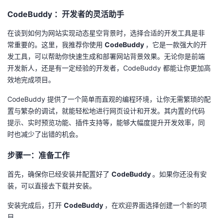
我
注
的
开
CodeBuddy ：开发者的灵活助手
在谈到如何为网站实现动态星空背景时，选择合适的开发工具是非
的
Programs
发
常重要的。这里，我推荐你使用
CodeBuddy
，它是一款强大的开
发工具，可以帮助你快速生成和部署网站背景效果。无论你是前端
支
者
开发新人，还是有一定经验的开发者，CodeBuddy 都能让你更加高
效地完成项目。
持
学
CodeBuddy 提供了一个简单而直观的编程环境，让你无需繁琐的配
我
堂
置与繁杂的调试，就能轻松地进行网页设计和开发。其内置的代码
提示、实时预览功能、插件支持等，能够大幅度提升开发效率，同
的
我
我
时也减少了出错的机会。
技
的
的
我
步骤一：准备工作
首先，确保你已经安装并配置好了
CodeBuddy
。如果你还没有安
术
云
课
的
我
装，可以直接去下载并安装。
支
声
程
认
的
我
安装完成后，打开
CodeBuddy
，在欢迎界面选择创建一个新的项
目。