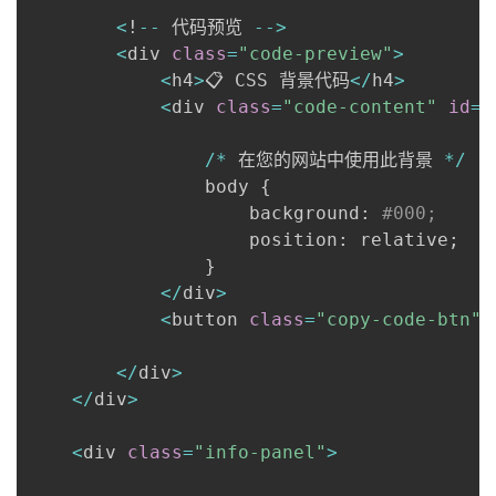
<
!
-
-
 代码预览 
-
-
>
<
div 
class
=
"code-preview"
>
<
h4
>
📋 CSS 背景代码
<
/
h4
>
<
div 
class
=
"code-content"
id
=
"
/
*
 在您的网站中使用此背景 
*
/
                body 
{
                    background
:
#000;
                    position
:
 relative
;
}
<
/
div
>
<
button 
class
=
"copy-code-btn"
 
<
/
div
>
<
/
div
>
<
div 
class
=
"info-panel"
>