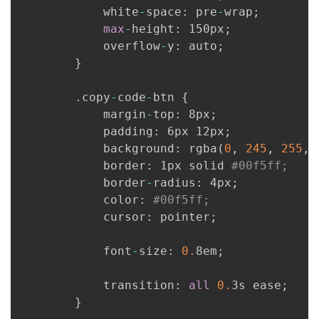
            white
-
space
:
 pre
-
wrap
;
max
-
height
:
 150px
;
            overflow
-
y
:
 auto
;
}
.
copy
-
code
-
btn 
{
            margin
-
top
:
 8px
;
            padding
:
 6px 12px
;
            background
:
 rgba
(
0
,
245
,
255
,
            border
:
 1px solid 
#00f5ff;
            border
-
radius
:
 4px
;
            color
:
#00f5ff;
            cursor
:
 pointer
;
            font
-
size
:
0.
8em
;
            transition
:
all
0.
3s ease
;
}