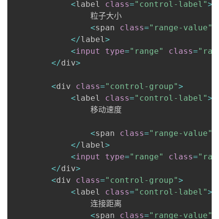
<
label 
class
=
"control-label"
>
                粒子大小 

<
span 
class
=
"range-value"
<
/
label
>
<
input
type
=
"range"
class
=
"ran
<
/
div
>
<
div 
class
=
"control-group"
>
<
label 
class
=
"control-label"
>
                移动速度 

<
span 
class
=
"range-value"
<
/
label
>
<
input
type
=
"range"
class
=
"ran
<
/
div
>
<
div 
class
=
"control-group"
>
<
label 
class
=
"control-label"
>
                连接距离 

<
span 
class
=
"range-value"