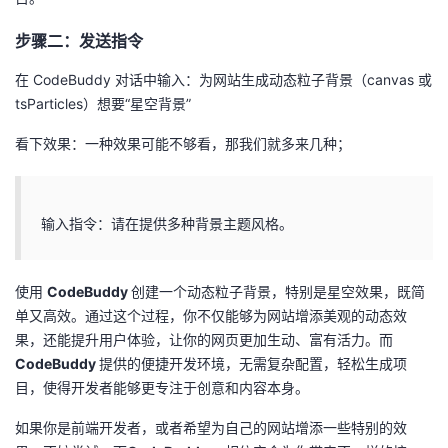
持
建
证
实
的
步骤二：发送指令
议
验
收
在 CodeBuddy 对话中输入：为网站生成动态粒子背景（canvas 或
tsParticles）想要“星空背景”
藏
看下效果：一种效果可能不够看，那我们就多来几种；
输入指令：请在提供多种背景主题风格。
使用
CodeBuddy
创建一个动态粒子背景，特别是星空效果，既简
单又高效。通过这个过程，你不仅能够为网站增添美观的动态效
果，还能提升用户体验，让你的网页更加生动、富有活力。而
CodeBuddy
提供的便捷开发环境，无需复杂配置，轻松生成项
目，使得开发者能够更专注于创意和内容本身。
如果你是前端开发者，或者希望为自己的网站增添一些特别的效