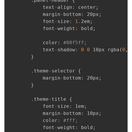
.
panel
-
header 
{
            text
-
align
:
 center
;
            margin
-
bottom
:
 20px
;
            font
-
size
:
1.
2em
;
            font
-
weight
:
 bold
;
            color
:
#00f5ff;
            text
-
shadow
:
0
0
 10px rgba
(
0
,
}
.
theme
-
selector 
{
            margin
-
bottom
:
 20px
;
}
.
theme
-
title 
{
            font
-
size
:
 1em
;
            margin
-
bottom
:
 10px
;
            color
:
#fff;
            font
-
weight
:
 bold
;