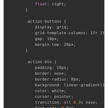
float
:
 right
;
}
.
action
-
buttons 
{
            display
:
 grid
;
            grid
-
template
-
columns
:
 1fr 1fr
            gap
:
 10px
;
            margin
-
top
:
 20px
;
}
.
action
-
btn 
{
            padding
:
 10px
;
            border
:
 none
;
            border
-
radius
:
 8px
;
            background
:
 linear
-
gradient
(
13
            color
:
 white
;
            cursor
:
 pointer
;
            transition
:
all
0.
3s ease
;