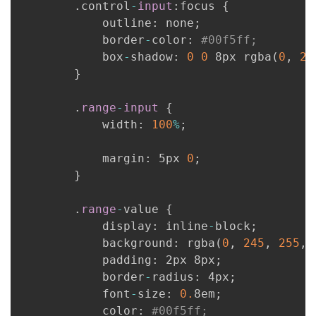
.
control
-
input
:
focus 
{
            outline
:
 none
;
            border
-
color
:
#00f5ff;
            box
-
shadow
:
0
0
 8px rgba
(
0
,
24
}
.
range
-
input
{
            width
:
100
%
;
            margin
:
 5px 
0
;
}
.
range
-
value 
{
            display
:
 inline
-
block
;
            background
:
 rgba
(
0
,
245
,
255
,
            padding
:
 2px 8px
;
            border
-
radius
:
 4px
;
            font
-
size
:
0.
8em
;
            color
:
#00f5ff;