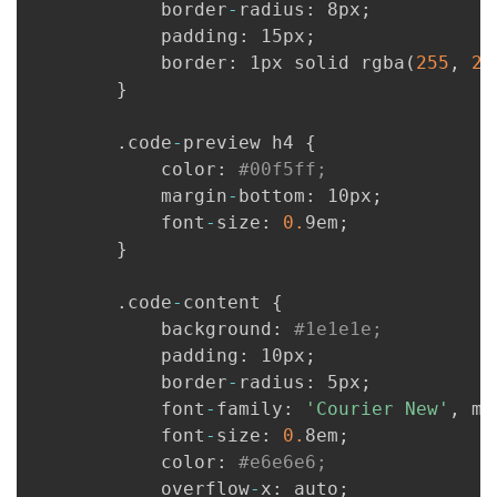
            border
-
radius
:
 8px
;
            padding
:
 15px
;
            border
:
 1px solid rgba
(
255
,
25
}
.
code
-
preview h4 
{
            color
:
#00f5ff;
            margin
-
bottom
:
 10px
;
            font
-
size
:
0.
9em
;
}
.
code
-
content 
{
            background
:
#1e1e1e;
            padding
:
 10px
;
            border
-
radius
:
 5px
;
            font
-
family
:
'Courier New'
,
 mo
            font
-
size
:
0.
8em
;
            color
:
#e6e6e6;
            overflow
-
x
:
 auto
;