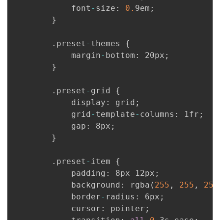
            font
-
size
:
0.
9em
;
}
.
preset
-
themes 
{
            margin
-
bottom
:
 20px
;
}
.
preset
-
grid 
{
            display
:
 grid
;
            grid
-
template
-
columns
:
 1fr
;
            gap
:
 8px
;
}
.
preset
-
item 
{
            padding
:
 8px 12px
;
            background
:
 rgba
(
255
,
255
,
255
            border
-
radius
:
 6px
;
            cursor
:
 pointer
;