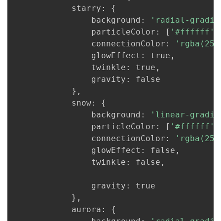
            starry
:
{
                background
:
'radial-gradie
                particleColor
:
[
'#ffffff'
,
                connectionColor
:
'rgba(255
                glowEffect
:
 true
,
                twinkle
:
 true
,
                gravity
:
 false

}
,
            snow
:
{
                background
:
'linear-gradie
                particleColor
:
[
'#ffffff'
,
                connectionColor
:
'rgba(255
                glowEffect
:
 false
,
                twinkle
:
 false
,
                gravity
:
 true

}
,
            aurora
:
{