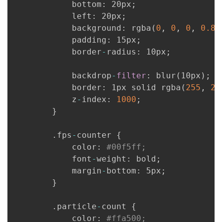
            bottom
:
 20px
;
            left
:
 20px
;
            background
:
 rgba
(
0
,
0
,
0
,
0.8
)
            padding
:
 15px
;
            border
-
radius
:
 10px
;
            backdrop
-
filter
:
 blur
(
10px
)
;
            border
:
 1px solid rgba
(
255
,
25
            z
-
index
:
1000
;
}
.
fps
-
counter 
{
            color
:
#00f5ff;
            font
-
weight
:
 bold
;
            margin
-
bottom
:
 5px
;
}
.
particle
-
count 
{
            color
:
#ffa500;