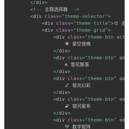
<
/
div
>
<
!
-
-
 主题选择器 
-
-
>
<
div 
class
=
"theme-selector"
>
<
div 
class
=
"theme-title"
>
🎨 主
<
div 
class
=
"theme-grid"
>
<
div 
class
=
"theme-btn acti
                    🌟 星空夜晚

<
/
div
>
<
div 
class
=
"theme-btn"
 onc
                    ❄️ 雪花飘落

<
/
div
>
<
div 
class
=
"theme-btn"
 onc
                    🌌 极光幻彩

<
/
div
>
<
div 
class
=
"theme-btn"
 onc
                    🌠 银河星系

<
/
div
>
<
div 
class
=
"theme-btn"
 onc
                    💚 数字矩阵
