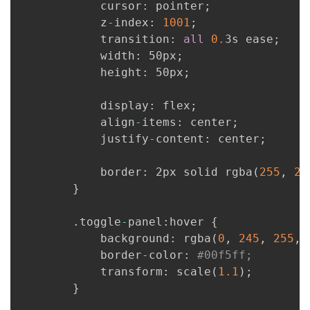
            cursor
:
 pointer
;
            z
-
index
:
1001
;
            transition
:
all
0.
3s ease
;
            width
:
 50px
;
            height
:
 50px
;
            display
:
 flex
;
            align
-
items
:
 center
;
            justify
-
content
:
 center
;
            border
:
 2px solid rgba
(
255
,
25
}
.
toggle
-
panel
:
hover 
{
            background
:
 rgba
(
0
,
245
,
255
,
            border
-
color
:
#00f5ff;
            transform
:
 scale
(
1.1
)
;
}