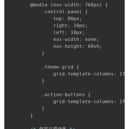
@media
(
max
-
width
:
 768px
)
{
.
control
-
panel 
{
                top
:
 80px
;
                right
:
 10px
;
                left
:
 10px
;
max
-
width
:
 none
;
max
-
height
:
 60vh
;
}
.
theme
-
grid 
{
                grid
-
template
-
columns
:
 1fr
}
.
action
-
buttons 
{
                grid
-
template
-
columns
:
 1fr
}
}