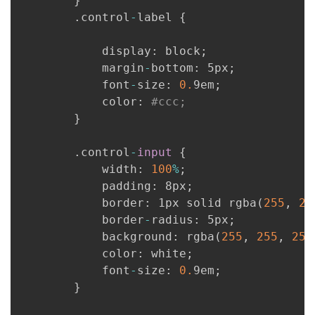
}
.
control
-
label 
{
            display
:
 block
;
            margin
-
bottom
:
 5px
;
            font
-
size
:
0.
9em
;
            color
:
#ccc;
}
.
control
-
input
{
            width
:
100
%
;
            padding
:
 8px
;
            border
:
 1px solid rgba
(
255
,
25
            border
-
radius
:
 5px
;
            background
:
 rgba
(
255
,
255
,
255
            color
:
 white
;
            font
-
size
:
0.
9em
;
}