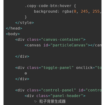
.
copy
-
code
-
btn
:
hover 
{
            background
:
 rgba
(
0
,
245
,
255
,
}
<
/
style
>
<
/
head
>
<
body
>
<
div 
class
=
"canvas-container"
>
<
canvas 
id
=
"particleCanvas"
>
<
/
canv
<
/
div
>
<
div 
class
=
"toggle-panel"
 onclick
=
"tog
        ⚙️

<
/
div
>
<
div 
class
=
"control-panel"
id
=
"control
<
div 
class
=
"panel-header"
>
            ✨ 粒子背景生成器
