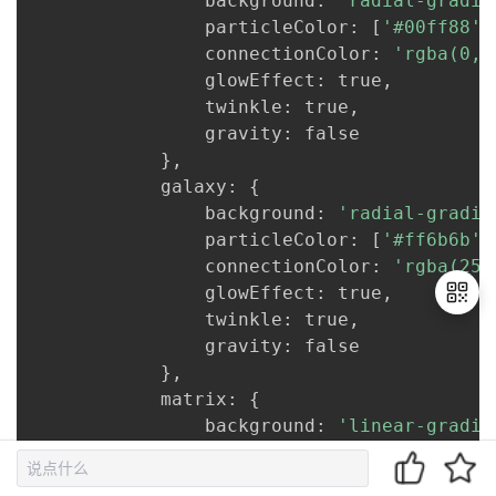
                background
:
'radial-gradie
                particleColor
:
[
'#00ff88'
,
                connectionColor
:
'rgba(0, 
                glowEffect
:
 true
,
                twinkle
:
 true
,
                gravity
:
 false

}
,
            galaxy
:
{
                background
:
'radial-gradie
                particleColor
:
[
'#ff6b6b'
,
                connectionColor
:
'rgba(255
                glowEffect
:
 true
,
                twinkle
:
 true
,
                gravity
:
 false

}
,
退
            matrix
:
{
出
                background
:
'linear-gradie
登
录
                particleColor
:
[
'#00ff00'
,
                connectionColor
:
'rgba(0, 