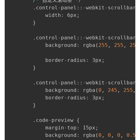
/
*
 自定义滚动条 
*
/
.
control
-
panel
:
:
-
webkit
-
scrollbar 
            width
:
 6px
;
}
.
control
-
panel
:
:
-
webkit
-
scrollbar
-
            background
:
 rgba
(
255
,
255
,
255
            border
-
radius
:
 3px
;
}
.
control
-
panel
:
:
-
webkit
-
scrollbar
-
            background
:
 rgba
(
0
,
245
,
255
,
            border
-
radius
:
 3px
;
}
.
code
-
preview 
{
            margin
-
top
:
 15px
;
            background
:
 rgba
(
0
,
0
,
0
,
0.5
)