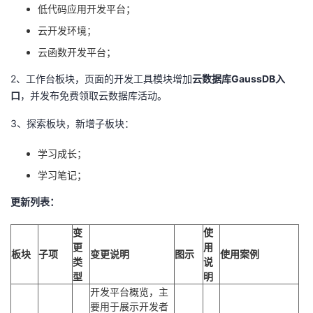
低代码应用开发平台；
的
Programs
发
者
云开发环境；
云函数开发平台；
支
者
我
2、工作台板块，页面的开发工具模块增加
云数据库GaussDB入
持
学
的
我
口
，并发布免费领取云数据库活动。
3、探索板块，新增子板块：
我
堂
博
的
我
学习成长；
的
我
客
论
的
我
我
学习笔记；
技
的
坛
圈
的
我
的
我
更新列表：
术
云
子
直
的
我
课
的
我
变
使
更
用
板块
子项
变更说明
图示
使用案例
支
声
播
活
的
程
认
的
我
类
说
型
明
开发平台概览，主
持
建
动
关
证
实
的
要用于展示开发者