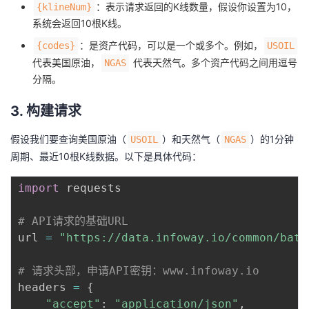
：表示请求返回的K线数量，假设你设置为10，
{klineNum}
我
注
的
开
系统会返回10根K线。
：是资产代码，可以是一个或多个。例如，
{codes}
USOIL
的
Programs
发
代表美国原油，
代表天然气。多个资产代码之间用逗号
NGAS
分隔。
支
者
3. 构建请求
持
学
假设我们要查询美国原油（
）和天然气（
）的1分钟
USOIL
NGAS
我
堂
周期、最近10根K线数据。以下是具体代码：
的
我
我
import
 requests

技
的
的
我
# API请求的基础URL
url 
=
"https://data.infoway.io/common/batc
术
云
课
的
我
# 请求头部，申请API密钥：www.infoway.io
支
声
程
认
的
我
headers 
=
{
"accept"
:
"application/json"
,