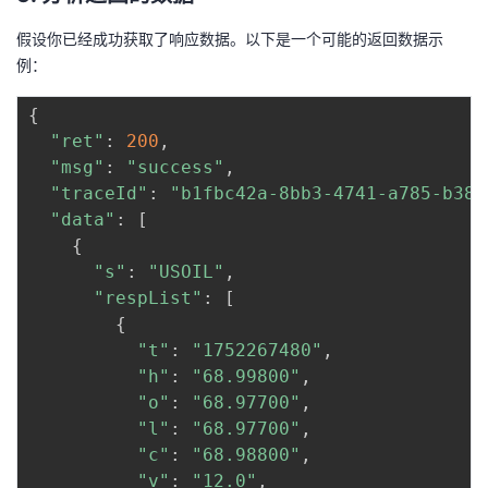
假设你已经成功获取了响应数据。以下是一个可能的返回数据示
例：
{
"ret"
:
200
,
"msg"
:
"success"
,
"traceId"
:
"b1fbc42a-8bb3-4741-a785-b384
"data"
:
[
{
"s"
:
"USOIL"
,
"respList"
:
[
{
"t"
:
"1752267480"
,
"h"
:
"68.99800"
,
"o"
:
"68.97700"
,
"l"
:
"68.97700"
,
"c"
:
"68.98800"
,
"v"
:
"12.0"
,