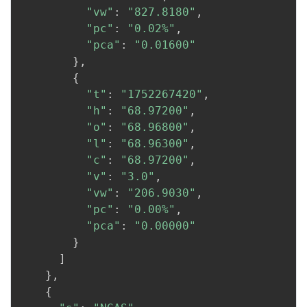
"vw"
:
"827.8180"
,
"pc"
:
"0.02%"
,
"pca"
:
"0.01600"
}
,
{
"t"
:
"1752267420"
,
"h"
:
"68.97200"
,
"o"
:
"68.96800"
,
"l"
:
"68.96300"
,
"c"
:
"68.97200"
,
"v"
:
"3.0"
,
"vw"
:
"206.9030"
,
"pc"
:
"0.00%"
,
"pca"
:
"0.00000"
}
]
}
,
{