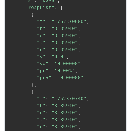
"s"
:
"NGAS"
,
"respList"
:
[
{
"t"
:
"1752370800"
,
"h"
:
"3.35940"
,
"o"
:
"3.35940"
,
"l"
:
"3.35940"
,
"c"
:
"3.35940"
,
"v"
:
"0.0"
,
"vw"
:
"0.00000"
,
"pc"
:
"0.00%"
,
"pca"
:
"0.00000"
}
,
{
"t"
:
"1752370740"
,
"h"
:
"3.35940"
,
"o"
:
"3.35940"
,
"l"
:
"3.35940"
,
"c"
:
"3.35940"
,