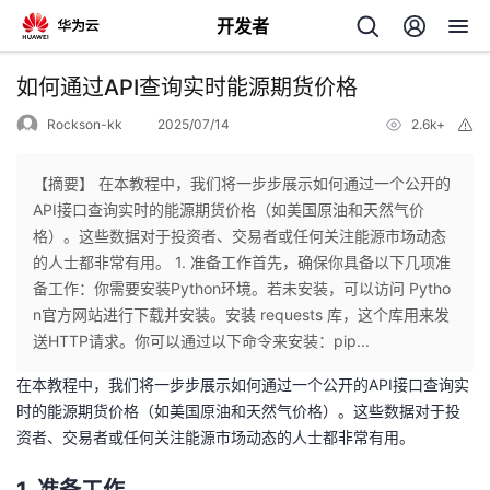
开发者
返
如何通过API查询实时能源期货价格
回
Rockson-kk
2025/07/14
2.6k+
举
报
【摘要】 在本教程中，我们将一步步展示如何通过一个公开的
API接口查询实时的能源期货价格（如美国原油和天然气价
格）。这些数据对于投资者、交易者或任何关注能源市场动态
个
的人士都非常有用。 1. 准备工作首先，确保你具备以下几项准
备工作：你需要安装Python环境。若未安装，可以访问 Pytho
我
人
n官方网站进行下载并安装。安装 requests 库，这个库用来发
送HTTP请求。你可以通过以下命令来安装：pip...
的
主
在本教程中，我们将一步步展示如何通过一个公开的API接口查询实
时的能源期货价格（如美国原油和天然气价格）。这些数据对于投
开
页
资者、交易者或任何关注能源市场动态的人士都非常有用。
发