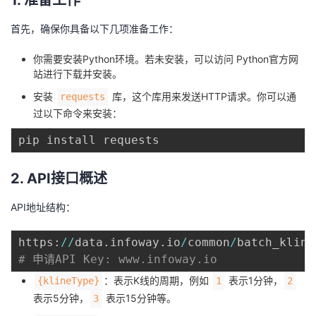
1. 准备工作
者
首先，确保你具备以下几项准备工作：
我
你需要安装Python环境。若未安装，可以访问 Python官方网
站进行下载并安装。
的
我
安装
库，这个库用来发送HTTP请求。你可以通
requests
过以下命令来安装：
博
的
我
客
论
的
我
2. API接口概述
坛
圈
的
我
API地址结构：
子
直
的
我
https
:
//
data
.
infoway
.
io
/
common
/
batch_kline
# 申请API Key: www.infoway.io
我
播
活
的
：表示K线的周期，例如
表示1分钟，
{klineType}
1
2
我
动
关
的
表示5分钟，
表示15分钟等。
3