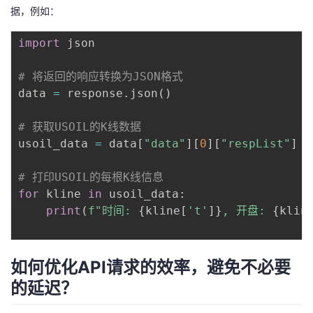
据，例如：
import
 json

# 将返回的响应转换为JSON格式
data 
=
 response
.
json
(
)
# 获取USOIL的K线数据
usoil_data 
=
 data
[
"data"
]
[
0
]
[
"respList"
]
# 打印USOIL的每根K线信息
for
 kline 
in
 usoil_data
:
print
(
f"时间: 
{
kline
[
't'
]
}
, 开盘: 
{
klin
如何优化API请求的效率，避免不必要
的延迟？