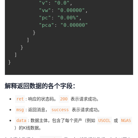
"v"
:
"0.0"
,
"vw"
:
"0.00000"
,
"pc"
:
"0.00%"
,
"pca"
:
"0.00000"
}
]
}
]
}
解释返回数据的各个字段：
: 响应的状态码。
表示请求成功。
ret
200
: 返回消息，
表示请求成功。
msg
success
: 数据主体，包含了每个资产（例如
或
data
USOIL
NGAS
）的K线数据。