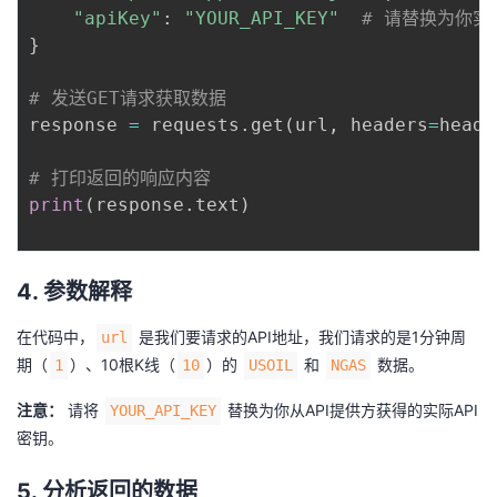
持
建
证
实
的
"apiKey"
:
"YOUR_API_KEY"
# 请替换为你实
}
议
验
收
# 发送GET请求获取数据
藏
response 
=
 requests
.
get
(
url
,
 headers
=
heade
# 打印返回的响应内容
print
(
response
.
text
)
4. 参数解释
在代码中，
是我们要请求的API地址，我们请求的是1分钟周
url
期（
）、10根K线（
）的
和
数据。
1
10
USOIL
NGAS
注意：
请将
替换为你从API提供方获得的实际API
YOUR_API_KEY
密钥。
5. 分析返回的数据