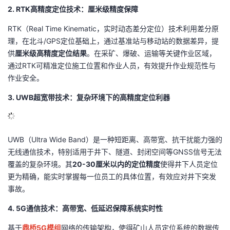
2. RTK高精度定位技术：厘米级精度保障
议
注
验
收
RTK（Real Time Kinematic，实时动态差分定位）技术利用差分原
藏
理，在北斗/GPS定位基础上，通过基准站与移动站的数据差异，提
供
厘米级高精度定位结果
。在采矿、爆破、运输等关键作业区域，
通过RTK可精准定位施工位置和作业人员，有效提升作业规范性与
作业安全。
3. UWB超宽带技术：复杂环境下的高精度定位利器
UWB（Ultra Wide Band）是一种短距离、高带宽、抗干扰能力强的
无线通信技术，特别适用于井下、隧道、封闭空间等GNSS信号无法
覆盖的复杂环境。其
20-30厘米以内的定位精度
使得井下人员定位
更为精确，能实时掌握每一位员工的具体位置，有效应对井下突发
事故。
4. 5G通信技术：高带宽、低延迟保障系统实时性
基于
鼎桥5G模组
网络的传输架构，使得矿山人员定位系统的数据传