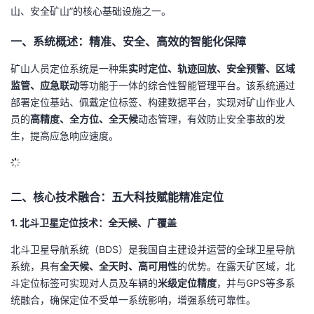
山、安全矿山”的核心基础设施之一。
的
Programs
发
者
一、系统概述：精准、安全、高效的智能化保障
支
者
我
矿山人员定位系统是一种集
实时定位、轨迹回放、安全预警、区域
监管、应急联动
等功能于一体的综合性智能管理平台。该系统通过
持
学
的
我
部署定位基站、佩戴定位标签、构建数据平台，实现对矿山作业人
员的
高精度、全方位、全天候
动态管理，有效防止安全事故的发
我
堂
博
的
我
生，提高应急响应速度。
的
我
客
论
的
我
我
技
的
坛
圈
的
我
的
我
二、核心技术融合：五大科技赋能精准定位
1. 北斗卫星定位技术：全天候、广覆盖
术
云
子
直
的
我
课
的
我
北斗卫星导航系统（BDS）是我国自主建设并运营的全球卫星导航
支
声
播
活
的
程
认
的
我
系统，具有
全天候、全天时、高可用性
的优势。在露天矿区域，北
斗定位标签可实现对人员及车辆的
米级定位精度
，并与GPS等多系
持
建
动
关
证
实
的
统融合，确保定位不受单一系统影响，增强系统可靠性。