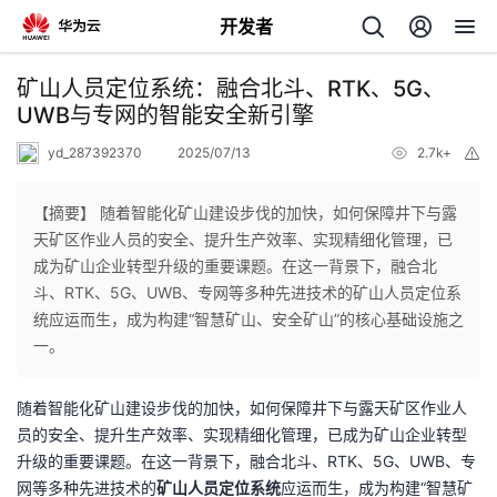
开发者
返
矿山人员定位系统：融合北斗、RTK、5G、
回
UWB与专网的智能安全新引擎
yd_287392370
2025/07/13
2.7k+
举
报
【摘要】 随着智能化矿山建设步伐的加快，如何保障井下与露
天矿区作业人员的安全、提升生产效率、实现精细化管理，已
个
成为矿山企业转型升级的重要课题。在这一背景下，融合北
斗、RTK、5G、UWB、专网等多种先进技术的矿山人员定位系
我
人
统应运而生，成为构建“智慧矿山、安全矿山”的核心基础设施之
一。
我
的
主
随着智能化矿山建设步伐的加快，如何保障井下与露天矿区作业人
我
的
开
页
员的安全、提升生产效率、实现精细化管理，已成为矿山企业转型
升级的重要课题。在这一背景下，融合北斗、RTK、5G、UWB、专
我
的
开
发
网等多种先进技术的
矿山人员定位系统
应运而生，成为构建“智慧矿