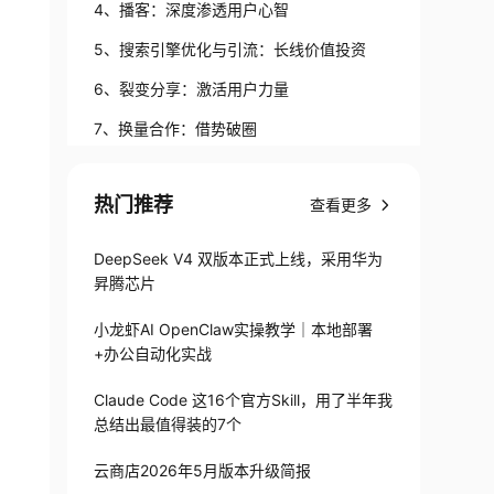
4、播客：深度渗透用户心智
5、搜索引擎优化与引流：长线价值投资
6、裂变分享：激活用户力量
7、换量合作：借势破圈
赋予传统策略新活力
热门推荐
查看更多
决胜关键：渠道数据驱动
DeepSeek V4 双版本正式上线，采用华为
昇腾芯片
小龙虾AI OpenClaw实操教学｜本地部署
+办公自动化实战
Claude Code 这16个官方Skill，用了半年我
总结出最值得装的7个
云商店2026年5月版本升级简报