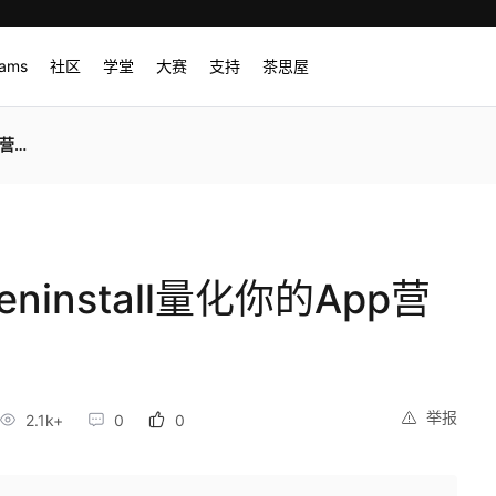
rams
社区
学堂
大赛
支持
茶思屋
效果
install量化你的App营
举报
2.1k+
0
0