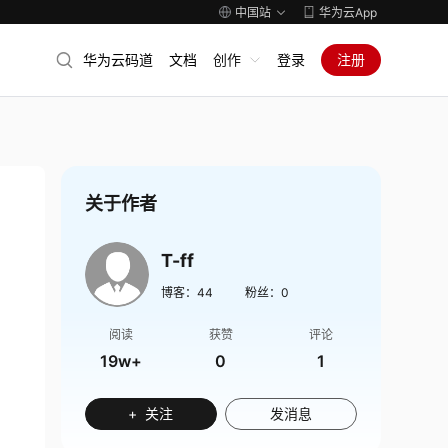
中国站
华为云App
华为云码道
文档
创作
登录
注册
关于作者
T-ff
博客：
44
粉丝：
0
阅读
获赞
评论
19w+
0
1
+ 关注
发消息