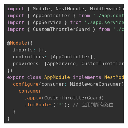
import
{
 Module
,
 NestModule
,
 MiddlewareCon
import
{
 AppController 
}
from
'./app.contr
import
{
 AppService 
}
from
'./app.service'
import
{
 CustomThrottlerGuard 
}
from
'./cu
@
Module
(
{
  imports
:
[
]
,
  controllers
:
[
AppController
]
,
  providers
:
[
AppService
,
 CustomThrottlerG
}
)
export
class
AppModule
implements
NestModu
configure
(
consumer
:
 MiddlewareConsumer
)
consumer
.
apply
(
CustomThrottlerGuard
)
.
forRoutes
(
'*'
)
;
// 应用到所有路由
}
}