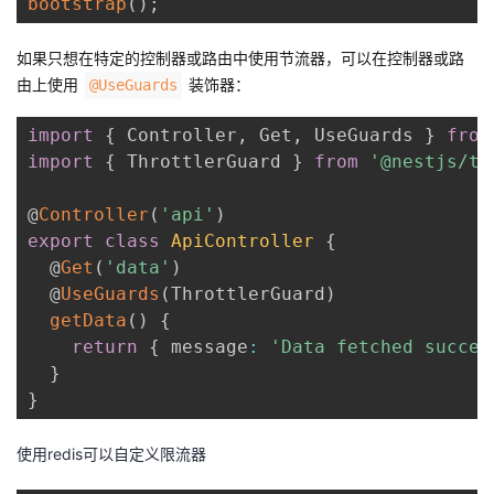
bootstrap
(
)
;
如果只想在特定的控制器或路由中使用节流器，可以在控制器或路
由上使用
装饰器：
@UseGuards
import
{
 Controller
,
 Get
,
 UseGuards 
}
from
import
{
 ThrottlerGuard 
}
from
'@nestjs/th
@
Controller
(
'api'
)
export
class
ApiController
{
  @
Get
(
'data'
)
  @
UseGuards
(
ThrottlerGuard
)
getData
(
)
{
return
{
 message
:
'Data fetched succes
}
}
使用redis可以自定义限流器