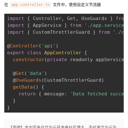
在
文件中，使用自定义节流器
app.controller.ts
import
{
 Controller
,
 Get
,
 UseGuards 
}
from
import
{
 AppService 
}
from
'./app.service'
import
{
 CustomThrottlerGuard 
}
from
'./cu
@
Controller
(
'api'
)
export
class
AppController
{
constructor
(
private
 readonly appService
:
  @
Get
(
'data'
)
  @
UseGuards
(
CustomThrottlerGuard
)
getData
(
)
{
return
{
 message
:
'Data fetched succes
}
}
【声明】本内容来自华为云开发者社区博主，不代表华为云及