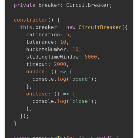
private
 breaker
:
 CircuitBreaker
;
者
constructor
(
)
{
我
this
.
breaker 
=
new
CircuitBreaker
(
{
      calibration
:
5
,
的
我
      tolerance
:
10
,
      bucketsNumber
:
10
,
博
的
我
      slidingTimeWindow
:
5000
,
      timeout
:
2000
,
客
论
的
我
onopen
:
(
)
=>
{
        console
.
log
(
'opend'
)
;
坛
圈
的
我
}
,
onclose
:
(
)
=>
{
子
直
的
我
        console
.
log
(
'close'
)
;
}
,
我
播
活
的
}
)
;
}
我
动
关
的