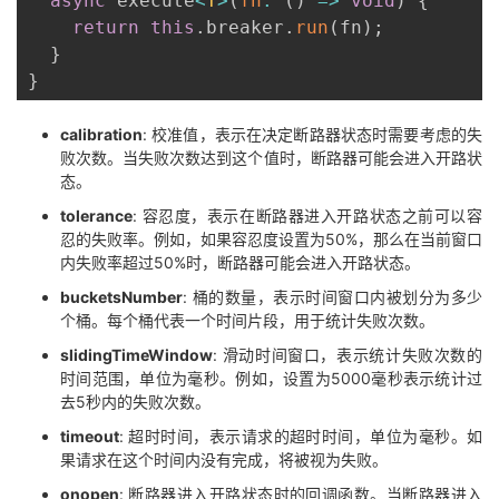
async
 execute
<
T
>
(
fn
:
(
)
=>
void
)
{
我
注
的
开
return
this
.
breaker
.
run
(
fn
)
;
}
的
Programs
发
}
支
者
calibration
: 校准值，表示在决定断路器状态时需要考虑的失
败次数。当失败次数达到这个值时，断路器可能会进入开路状
态。
持
学
tolerance
: 容忍度，表示在断路器进入开路状态之前可以容
忍的失败率。例如，如果容忍度设置为50%，那么在当前窗口
我
堂
内失败率超过50%时，断路器可能会进入开路状态。
的
我
bucketsNumber
: 桶的数量，表示时间窗口内被划分为多少
我
个桶。每个桶代表一个时间片段，用于统计失败次数。
技
的
的
我
slidingTimeWindow
: 滑动时间窗口，表示统计失败次数的
时间范围，单位为毫秒。例如，设置为5000毫秒表示统计过
术
云
去5秒内的失败次数。
课
的
我
timeout
: 超时时间，表示请求的超时时间，单位为毫秒。如
支
声
程
认
的
我
果请求在这个时间内没有完成，将被视为失败。
onopen
: 断路器进入开路状态时的回调函数。当断路器进入