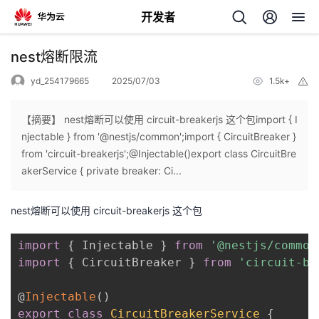
开发者
返
nest熔断限流
回
yd_254179665
2025/07/03
1.5k+
举
报
【摘要】 nest熔断可以使用 circuit-breakerjs 这个包import { I
njectable } from '@nestjs/common';import { CircuitBreaker }
from 'circuit-breakerjs';@Injectable()export class CircuitBre
个
akerService { private breaker: Ci...
我
人
nest熔断可以使用 circuit-breakerjs 这个包
的
主
import
{
 Injectable 
}
from
'@nestjs/common
import
{
 CircuitBreaker 
}
from
'circuit-br
开
页
@
Injectable
(
)
发
export
class
CircuitBreakerService
{