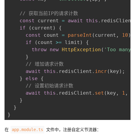
// 获取当前IP的请求计数
const
 current 
=
await
this
.
redisClient
if
(
current
)
{
const
 count 
=
parseInt
(
current
,
10
)
;
if
(
count 
>=
 limit
)
{
throw
new
HttpException
(
'Too many 
}
// 增加请求计数
await
this
.
redisClient
.
incr
(
key
)
;
}
else
{
// 设置初始请求计数
await
this
.
redisClient
.
set
(
key
,
1
,
'
}
}
}
在
文件中，注册自定义节流器：
app.module.ts