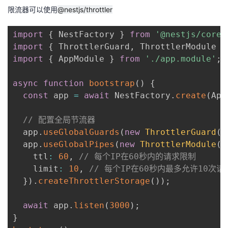
限流器可以使用
@nestjs/throttler
import
{
 NestFactory 
}
from
'@nestjs/core'
import
{
 ThrottlerGuard
,
 ThrottlerModule 
}
import
{
 AppModule 
}
from
'./app.module'
;
async
function
bootstrap
(
)
{
const
 app 
=
await
 NestFactory
.
create
(
App
// 配置全局节流器
  app
.
useGlobalGuards
(
new
ThrottlerGuard
(
)
  app
.
useGlobalPipes
(
new
ThrottlerModule
(
{
    ttl
:
60
,
// 每个IP在60秒内的请求限制
    limit
:
10
,
// 每个IP在60秒内最多允许10次请
}
)
.
createThrottlerStorage
(
)
)
;
await
 app
.
listen
(
3000
)
;
}