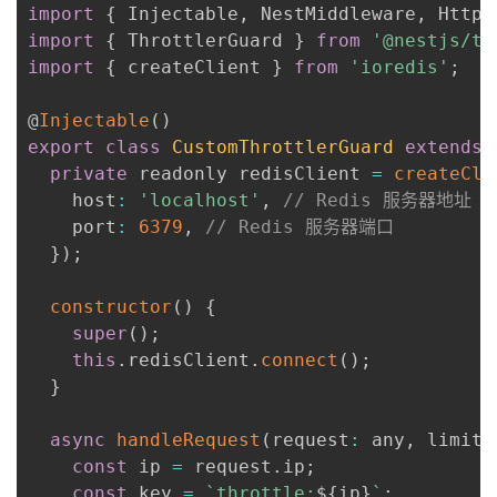
import
{
 Injectable
,
 NestMiddleware
,
 HttpE
import
{
 ThrottlerGuard 
}
from
'@nestjs/th
import
{
 createClient 
}
from
'ioredis'
;
@
Injectable
(
)
export
class
CustomThrottlerGuard
extends
private
 readonly redisClient 
=
createCli
    host
:
'localhost'
,
// Redis 服务器地址
    port
:
6379
,
// Redis 服务器端口
}
)
;
constructor
(
)
{
super
(
)
;
this
.
redisClient
.
connect
(
)
;
}
async
handleRequest
(
request
:
 any
,
 limit
:
const
 ip 
=
 request
.
ip
;
const
 key 
=
`
throttle:
${
ip
}
`
;