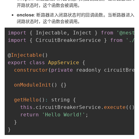
持
建
证
实
的
开路状态时，这个函数会被调用。
onclose
: 断路器进入闭路状态时的回调函数。当断路器进入
议
验
收
闭路状态时，这个函数会被调用。
import
{
 Injectable
,
 Inject 
}
from
'@nestj
藏
import
{
 CircuitBreakerService 
}
from
'./c
@
Injectable
(
)
export
class
AppService
{
constructor
(
private
 readonly circuitBrea
onModuleInit
(
)
{
}
getHello
(
)
:
 string 
{
this
.
circuitBreakerService
.
execute
(
(
)
return
'Hello World!'
;
}
}