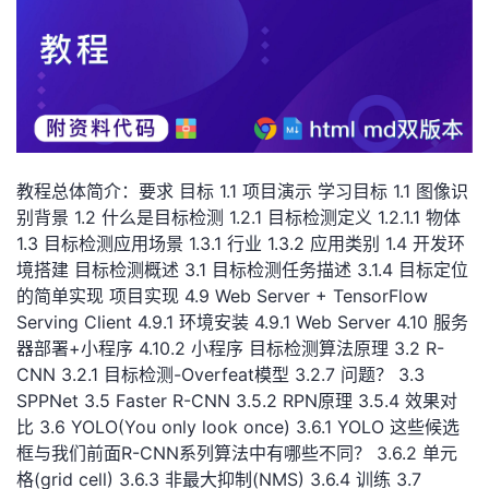
者
我
的
我
教程总体简介：要求 目标 1.1 项目演示 学习目标 1.1 图像识
博
的
我
别背景 1.2 什么是目标检测 1.2.1 目标检测定义 1.2.1.1 物体
1.3 目标检测应用场景 1.3.1 行业 1.3.2 应用类别 1.4 开发环
客
论
的
我
境搭建 目标检测概述 3.1 目标检测任务描述 3.1.4 目标定位
的简单实现 项目实现 4.9 Web Server + TensorFlow
坛
圈
的
我
Serving Client 4.9.1 环境安装 4.9.1 Web Server 4.10 服务
器部署+小程序 4.10.2 小程序 目标检测算法原理 3.2 R-
子
直
的
我
CNN 3.2.1 目标检测-Overfeat模型 3.2.7 问题？ 3.3
SPPNet 3.5 Faster R-CNN 3.5.2 RPN原理 3.5.4 效果对
我
播
活
的
比 3.6 YOLO(You only look once) 3.6.1 YOLO 这些候选
框与我们前面R-CNN系列算法中有哪些不同？ 3.6.2 单元
我
动
关
的
格(grid cell) 3.6.3 非最大抑制(NMS) 3.6.4 训练 3.7