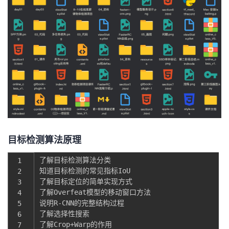
目标检测算法原理
了解目标检测算法分类
 1
知道目标检测的常见指标IoU
 2
了解目标定位的简单实现方式
 3
了解Overfeat模型的移动窗口方法
 4
说明R
-
CNN的完整结构过程
 5
了解选择性搜索
 6
了解Crop
+
Warp的作用
 7