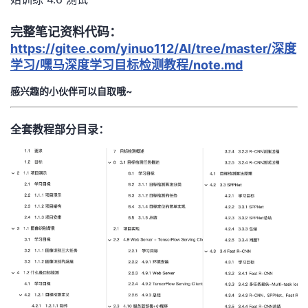
持
建
证
实
的
完整笔记资料代码：
议
验
收
https://gitee.com/yinuo112/AI/tree/master/深度
学习/嘿马深度学习目标检测教程/note.md
藏
感兴趣的小伙伴可以自取哦~
全套教程部分目录：