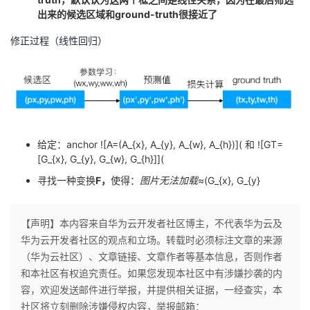
出来的候选区域和ground-truth很接近了
修正过程（线性回归）
给定：anchor ![A=(A_{x}, A_{y}, A_{w}, A_{h})]( 和 ![GT=
[G_{x}, G_{y}, G_{w}, G_{h}]](
寻找一种变换
F，
使得：
图片无法加载
≈(G_{x}, G_{y}
【声明】本内容来自华为云开发者社区博主，不代表华为云及
华为云开发者社区的观点和立场。转载时必须标注文章的来源
（华为云社区）、文章链接、文章作者等基本信息，否则作者
和本社区有权追究责任。如果您发现本社区中有涉嫌抄袭的内
容，欢迎发送邮件进行举报，并提供相关证据，一经查实，本
社区将立刻删除涉嫌侵权内容，举报邮箱：