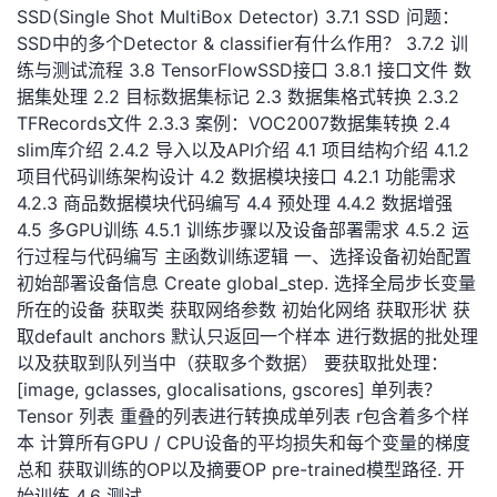
SSD(Single Shot MultiBox Detector) 3.7.1 SSD 问题：
我
注
的
开
SSD中的多个Detector & classifier有什么作用？ 3.7.2 训
练与测试流程 3.8 TensorFlowSSD接口 3.8.1 接口文件 数
的
Programs
发
据集处理 2.2 目标数据集标记 2.3 数据集格式转换 2.3.2
TFRecords文件 2.3.3 案例：VOC2007数据集转换 2.4
支
者
slim库介绍 2.4.2 导入以及API介绍 4.1 项目结构介绍 4.1.2
项目代码训练架构设计 4.2 数据模块接口 4.2.1 功能需求
持
学
4.2.3 商品数据模块代码编写 4.4 预处理 4.4.2 数据增强
4.5 多GPU训练 4.5.1 训练步骤以及设备部署需求 4.5.2 运
我
堂
行过程与代码编写 主函数训练逻辑 一、选择设备初始配置
初始部署设备信息 Create global_step. 选择全局步长变量
的
我
我
所在的设备 获取类 获取网络参数 初始化网络 获取形状 获
取default anchors 默认只返回一个样本 进行数据的批处理
技
的
的
我
以及获取到队列当中（获取多个数据） 要获取批处理：
[image, gclasses, glocalisations, gscores] 单列表？
术
云
课
的
我
Tensor 列表 重叠的列表进行转换成单列表 r包含着多个样
本 计算所有GPU / CPU设备的平均损失和每个变量的梯度
支
声
程
认
的
我
总和 获取训练的OP以及摘要OP pre-trained模型路径. 开
始训练 4.6 测试