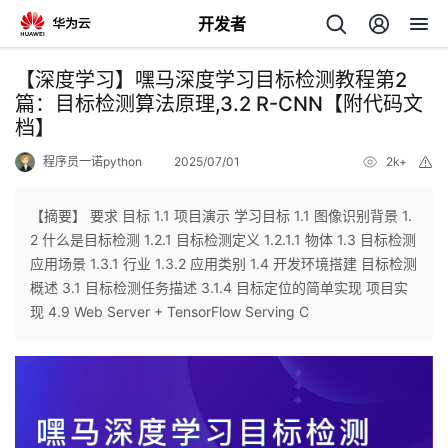
开发者
返
【深度学习】嘿马深度学习目标检测教程第2
回
篇：目标检测算法原理,3.2 R-CNN【附代码文
档】
程序员一诺python
2025/07/01
2k+
举
报
【摘要】 要求 目标 1.1 项目演示 学习目标 1.1 图像识别背景 1.
个
2 什么是目标检测 1.2.1 目标检测定义 1.2.1.1 物体 1.3 目标检测
应用场景 1.3.1 行业 1.3.2 应用类别 1.4 开发环境搭建 目标检测
我
人
概述 3.1 目标检测任务描述 3.1.4 目标定位的简单实现 项目实
现 4.9 Web Server + TensorFlow Serving C
的
主
开
页
发