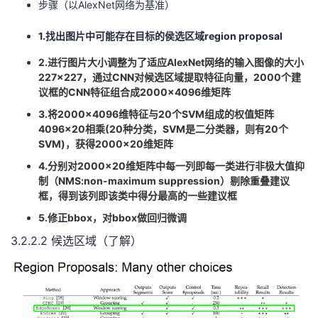
步骤（以AlexNet网络为基准）
1.找出图片中可能存在目标的侯选区域region proposal
2.进行图片大小调整为了适应AlexNet网络的输入图像的大小
227×227，通过CNN对候选区域提取特征向量，2000个建
议框的CNN特征组合成2000×4096维矩阵
3.将2000×4096维特征与20个SVM组成的权值矩阵
4096×20相乘(20种分类，SVM是二分类器，则有20个
SVM)，获得2000×20维矩阵
4.分别对2000×20维矩阵中每一列即每一类进行非极大值抑
制（NMS:non-maximum suppression）剔除重叠建议
框，得到该列即该类中得分最高的一些建议框
5.修正bbox，对bbox做回归微调
3.2.2.2 候选区域（了解）