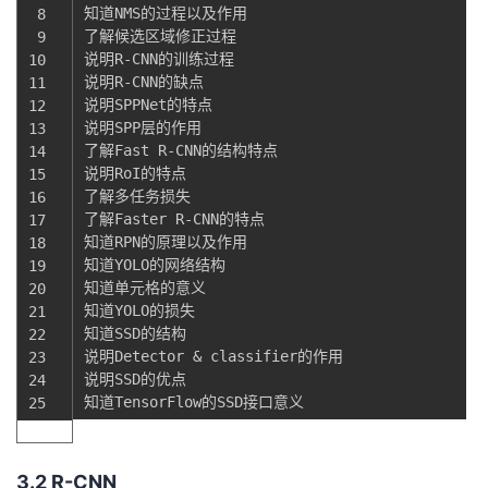
知道NMS的过程以及作用
 8
了解候选区域修正过程
 9
说明R
-
CNN的训练过程
10
说明R
-
CNN的缺点
11
说明SPPNet的特点
12
说明SPP层的作用
13
了解Fast
R
-
CNN的结构特点
14
说明RoI的特点
15
了解多任务损失
16
了解Faster
R
-
CNN的特点
17
知道RPN的原理以及作用
18
知道YOLO的网络结构
19
知道单元格的意义
20
知道YOLO的损失
21
知道SSD的结构
22
说明Detector
&
classifier的作用
23
说明SSD的优点
24
知道TensorFlow的SSD接口意义
25
3.2 R-CNN