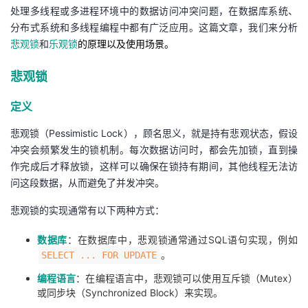
处理多线程或多进程环境中的数据访问冲突问题，在数据库系统、
者
分布式系统和多线程编程中都有广泛应用。这篇文章，我们来分析
悲观锁
和
乐观锁
的原理
以及使用场景
。
我
悲观锁
的
我
定义
博
的
我
悲观锁（Pessimistic Lock），顾名思义，就是持有
悲观状态，假设
冲突会频繁发生的锁机制。每次数据访问时，都会先加锁，直到操
客
论
的
我
作完成后才释放锁，这样可以确保在锁持有期间，其他线程无法访
问这段数据，从而避免了并发冲突。
坛
圈
的
我
悲观锁的实现通常有以下两种方式：
子
直
的
我
数据库
：在数据库中，悲观锁通常通过SQL语句实现，例如
。
我
播
活
的
SELECT ... FOR UPDATE
编程语言
：在编程语言中，悲观锁可以使用互斥锁（
Mutex
）
我
动
关
的
或同步块（Synchronized Block）来实现。