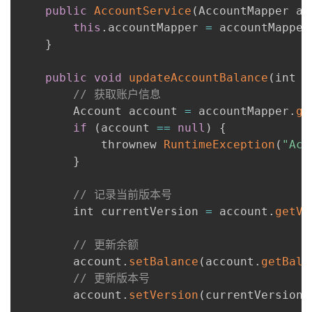
public
AccountService
(
AccountMapper ac
this
.
accountMapper 
=
 accountMapper
}
public
void
updateAccountBalance
(
int a
// 获取账户信息
        Account account 
=
 accountMapper
.
ge
if
(
account 
==
null
)
{
            thrownew 
RuntimeException
(
"Acc
}
// 记录当前版本号
        int currentVersion 
=
 account
.
getVe
// 更新余额
        account
.
setBalance
(
account
.
getBala
// 更新版本号
        account
.
setVersion
(
currentVersion 