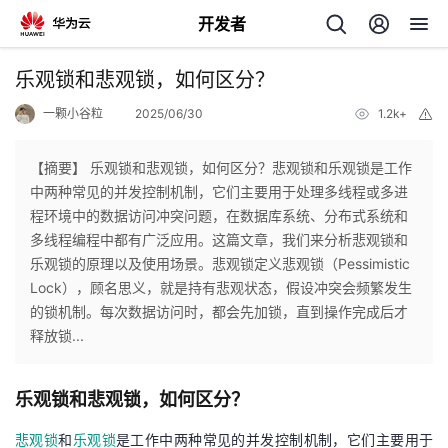
开发者
返
乐观锁和悲观锁，如何区分？
回
一颗小谷粒
2025/06/30
1.2k+
举
报
【摘要】 乐观锁和悲观锁，如何区分？悲观锁和乐观锁是工作
中两种常见的并发控制机制，它们主要用于处理多线程或多进
程环境中的数据访问冲突问题，在数据库系统、分布式系统和
个
多线程编程中都有广泛应用。这篇文章，我们来分析悲观锁和
乐观锁的原理以及使用场景。悲观锁定义悲观锁（Pessimistic
我
人
Lock），顾名思义，就是持有悲观状态，假设冲突会频繁发生
的锁机制。每次数据访问时，都会先加锁，直到操作完成后才
的
主
释放锁...
开
页
乐观锁和悲观锁，如何区分？
发
悲观锁
和
乐观锁
是工作中两种常见的并发控制机制，它们主要用于