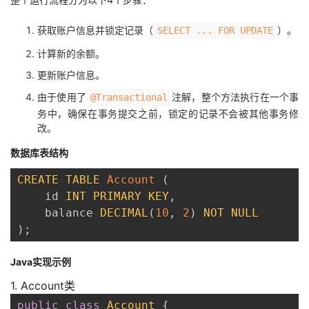
持
建
证
实
的
获取账户信息并锁定记录（
）。
SELECT ... FOR UPDATE
议
验
收
计算新的余额。
藏
更新账户信息。
由于使用了
注解，整个方法执行在一个事
@Transactional
务中，确保在事务提交之前，锁定的记录不会被其他事务修
改。
数据库表结构
CREATE
TABLE
Account
(
    id 
INT
PRIMARY
KEY
,
    balance 
DECIMAL
(
10
,
2
)
NOT
NULL
)
;
Java实现示例
1. Account类
public
class
Account
{