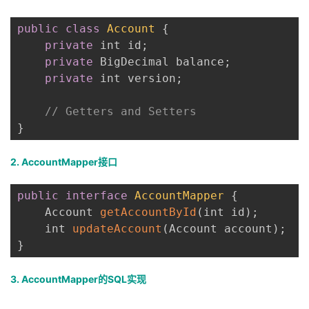
public
class
Account
{
private
 int id
;
private
 BigDecimal balance
;
private
 int version
;
// Getters and Setters
}
2. AccountMapper接口
public
interface
AccountMapper
{
    Account 
getAccountById
(
int id
)
;
    int 
updateAccount
(
Account account
)
;
}
3. AccountMapper的SQL实现