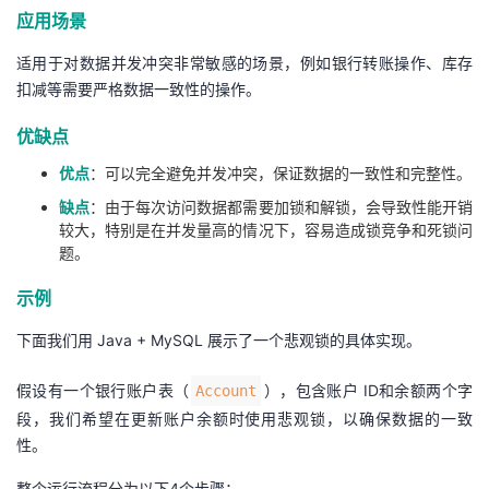
应用场景
我
注
的
开
适用于对数据并发冲突非常敏感的场景，例如银行转账操作、库存
的
Programs
发
扣减等需要严格数据一致性的操作。
支
者
优缺点
优点
：可以完全避免并发冲突，保证数据的一致性和完整性。
持
学
缺点
：由于每次访问数据都需要加锁和解锁，会导致性能开销
较大，特别是在并发量高的情况下，容易造成锁竞争和死锁问
我
堂
题。
的
我
我
示例
下面我们用 Java + MySQL 展示了一个悲观锁的具体实现。
技
的
的
我
假设有一个银行账户表（
），包含账户 ID和余额两个字
Account
术
云
课
的
我
段，我们希望在更新账户余额时使用悲观锁，以确保数据的一致
性。
支
声
程
认
的
我
整个运行流程分为以下4个步骤：