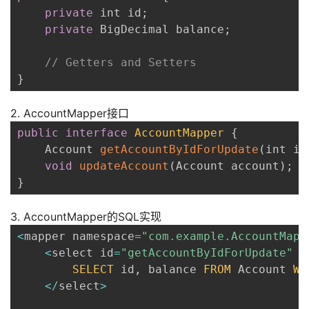
private
 int id
;
private
 BigDecimal balance
;
// Getters and Setters
}
2. AccountMapper接口
public
interface
AccountMapper
{
    Account 
getAccountByIdForUpdate
(
int id
void
updateAccount
(
Account account
)
;
}
3. AccountMapper的SQL实现
<
mapper namespace
=
"com.example.AccountMapp
<
select id
=
"getAccountByIdForUpdate"
 r
SELECT
 id
,
 balance 
FROM
 Account 
WH
<
/
select
>