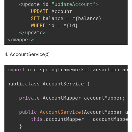
<
update id
=
"updateAccount"
>
UPDATE
 Account

SET
 balance 
=
 #
{
balance
}
WHERE
 id 
=
 #
{
id
}
<
/
update
>
<
/
mapper
>
4. AccountService类
import
 org
.
springframework
.
transaction
.
ann
publicclass AccountService 
{
private
 AccountMapper accountMapper
;
public
AccountService
(
AccountMapper ac
this
.
accountMapper 
=
 accountMapper
}