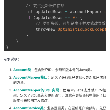
// 尝试更新账户信息
        int updatedRows 
=
 accountMapper
.
up
if
(
updatedRows 
==
0
)
{
// 更新失败，可能是由于并发修改导致
            thrownew 
OptimisticLockExcepti
}
}
}
示例说明：
Account类
：包含账户ID、余额和版本号的Java类。
AccountMapper接口
：定义了获取账户信息和更新账户信息
的方法。
AccountMapper的SQL实现
：使用MyBatis或其他ORM框
架，定义了SQL查询和更新语句。注意在更新语句中使用了旧
版本号来检测并发修改。
AccountService类
：业务逻辑类，在更新账户余额时，先获