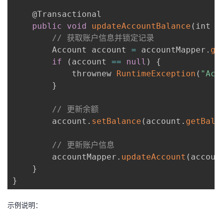
    @Transactional

public
void
updateAccountBalance
(
int a
// 获取账户信息并锁定记录
        Account account 
=
 accountMapper
.
ge
if
(
account 
==
null
)
{
            thrownew 
RuntimeException
(
"Acc
}
// 更新余额
        account
.
setBalance
(
account
.
getBala
// 更新账户信息
        accountMapper
.
updateAccount
(
accoun
}
}
示例说明：