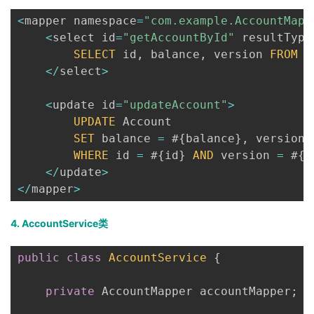
<
mapper namespace
=
"com.example.AccountMapp
<
select id
=
"getAccountById"
 resultType
SELECT
 id
,
 balance
,
 version 
FROM
 A
<
/
select
>
<
update id
=
"updateAccount"
>
UPDATE
 Account

SET
 balance 
=
 #
{
balance
}
,
 version 
WHERE
 id 
=
 #
{
id
}
AND
 version 
=
 #
{
o
<
/
update
>
<
/
mapper
>
4. AccountService类
public
class
AccountService
{
private
 AccountMapper accountMapper
;