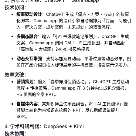
3. 创意设计先锋：ChatGPT + Gamma.app
技术协同
：
叙事驱动设计
：ChatGPT 生成「痛点 - 方案 - 收益」的故事
化脚本，Gamma.app 的设计引擎自动编排为「封面 - 问题引
入 - 解决方案 - 成功案例 - 未来规划」的叙事流程。
多模态融合
：输入「小红书爆款笔记策划」，ChatGPT 生成
文案，Gamma.app 调用 DALL・E 生成配图，并自动匹配
「高饱和 + 大标题」的小红书风格模板。
动态交互增强
：支持添加渐显动画、平滑过渡等动态效果，例
如在产品介绍页插入旋转展示的手机模型，增强演示说服力。
效率突破
：
营销策划
：输入「春季穿搭促销活动」，ChatGPT 生成活动
流程 + 传播策略，Gamma.app 在 3 分钟内生成包含海报、
H5 页面的全案 PPT。
自媒体内容
：某知识博主使用此组合，将「AI 工具测评」视
频脚本转化为带知识点拆解的 PPT，发布后阅读量提升
40%。
4. 学术科研利器：DeepSeek + Kimi
技术协同
：