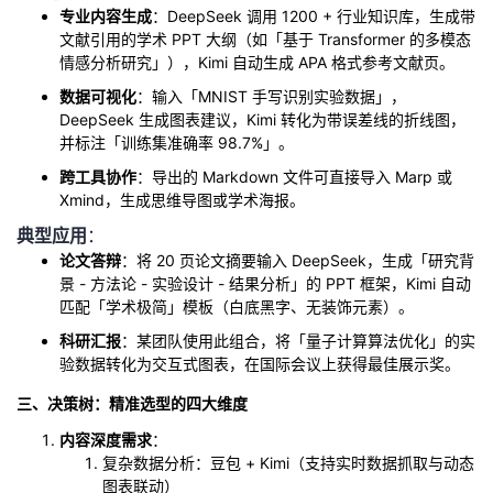
专业内容生成
：DeepSeek 调用 1200 + 行业知识库，生成带
文献引用的学术 PPT 大纲（如「基于 Transformer 的多模态
情感分析研究」），Kimi 自动生成 APA 格式参考文献页。
数据可视化
：输入「MNIST 手写识别实验数据」，
DeepSeek 生成图表建议，Kimi 转化为带误差线的折线图，
并标注「训练集准确率 98.7%」。
跨工具协作
：导出的 Markdown 文件可直接导入 Marp 或
Xmind，生成思维导图或学术海报。
典型应用
：
论文答辩
：将 20 页论文摘要输入 DeepSeek，生成「研究背
景 - 方法论 - 实验设计 - 结果分析」的 PPT 框架，Kimi 自动
匹配「学术极简」模板（白底黑字、无装饰元素）。
科研汇报
：某团队使用此组合，将「量子计算算法优化」的实
验数据转化为交互式图表，在国际会议上获得最佳展示奖。
三、决策树：精准选型的四大维度
内容深度需求
：
复杂数据分析：豆包 + Kimi（支持实时数据抓取与动态
图表联动）