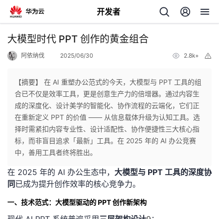
开发者
返
大模型时代 PPT 创作的黄金组合
回
阿依纳伐
2025/06/30
2.8k+
举
报
【摘要】 在 AI 重塑办公范式的今天，大模型与 PPT 工具的组
合已不仅是效率工具，更是创意生产力的倍增器。通过内容生
成的深度化、设计美学的智能化、协作流程的云端化，它们正
个
在重新定义 PPT 的价值 —— 从信息载体升级为认知工具。选
择时需紧扣内容专业性、设计适配性、协作便捷性三大核心指
我
人
标，而非盲目追求「最新」工具。在 2025 年的 AI 办公竞赛
中，善用工具者终将胜出。
的
主
在 2025 年的 AI 办公生态中，
大模型与 PPT 工具的深度协
同
已成为提升创作效率的核心竞争力。
开
页
一、技术范式：大模型驱动的 PPT 创作新架构
发