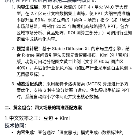
现代 AI PPT 系统普遍采用
三层架构设计
9
：
内容生成层
：基于 LoRA 微调的 GPT-4 / 星火 V4.0 等大模
者
型，在 2.7 亿专业文档数据集上训练，使 PPT 大纲生成准确
率提升至 89%。例如豆包的「角色 + 场景」指令（如「我是
我
市场部总监，需制作 2025 年跨境电商战略报告 PPT，包含
区域市场分析、竞品矩阵、ROI 测算三部分」）可调用行业知
识库生成结构化内容。
的
我
视觉设计层
：基于 Stable Diffusion XL 的布局生成引擎，结
博
的
我
合 R-tree 空间索引算法实现元素智能排布。Kimi 的「智能排
版」功能可自动分配图文黄金比例（文字区 60%/ 图片区
40%），并匹配行业配色方案（如医疗行业采用蓝白主色调 +
客
论
的
我
无菌感图标）。
动态适配系统
：采用蒙特卡洛树搜索 (MCTS) 算法进行多方
坛
圈
的
我
案优化，支持 6 种主流分辨率自适应。例如导出手机端 PPT
时，系统自动缩小字体间距并突出核心数据。
子
直
的
我
二、黄金组合：四大场景的精准匹配方案
我
播
活
的
1. 中文效率之王：豆包 + Kimi
技术协同
：
我
动
关
的
内容生成
：豆包通过「深度思考」模式生成带数据标注的