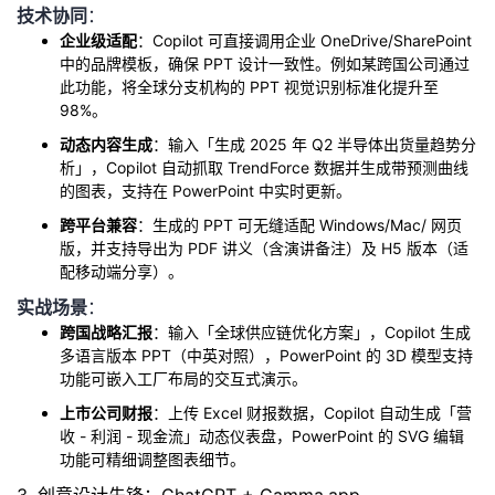
持
建
证
实
的
技术协同
：
企业级适配
：Copilot 可直接调用企业 OneDrive/SharePoint
议
中的品牌模板，确保 PPT 设计一致性。例如某跨国公司通过
验
收
此功能，将全球分支机构的 PPT 视觉识别标准化提升至
98%。
藏
动态内容生成
：输入「生成 2025 年 Q2 半导体出货量趋势分
析」，Copilot 自动抓取 TrendForce 数据并生成带预测曲线
的图表，支持在 PowerPoint 中实时更新。
跨平台兼容
：生成的 PPT 可无缝适配 Windows/Mac/ 网页
版，并支持导出为 PDF 讲义（含演讲备注）及 H5 版本（适
配移动端分享）。
实战场景
：
跨国战略汇报
：输入「全球供应链优化方案」，Copilot 生成
多语言版本 PPT（中英对照），PowerPoint 的 3D 模型支持
功能可嵌入工厂布局的交互式演示。
上市公司财报
：上传 Excel 财报数据，Copilot 自动生成「营
收 - 利润 - 现金流」动态仪表盘，PowerPoint 的 SVG 编辑
功能可精细调整图表细节。