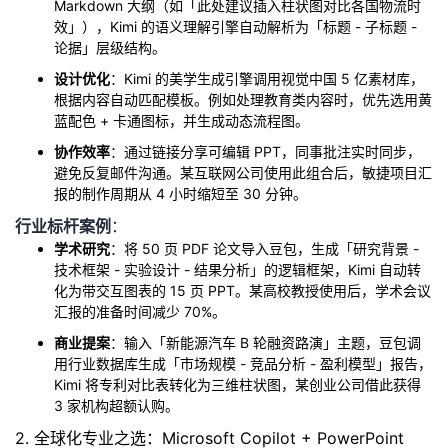
Markdown 大纲（如「此处建议插入柱状图对比各国物流时
我
注
的
开
效」），Kimi 的语义理解引擎自动解析为「标题 - 子标题 -
论据」层级结构。
的
Programs
发
设计优化
：Kimi 的美学生成引擎调用视觉中国 5 亿素材库，
根据内容自动匹配模板。例如处理教育类内容时，优先选用黄
支
者
蓝配色 + 卡通图标，并生成动态流程图。
协作效率
：通过链接分享可编辑 PPT，同事批注实时同步，
持
学
避免反复邮件沟通。某互联网公司使用此组合后，敏捷项目汇
报的制作周期从 4 小时缩短至 30 分钟。
我
堂
行业标杆案例
：
学术研究
：将 50 页 PDF 论文导入豆包，生成「研究背景 -
的
我
我
技术框架 - 实验设计 - 结果分析」的逻辑框架，Kimi 自动转
化为带交互图表的 15 页 PPT。某高校教授使用后，学术会议
汇报的准备时间减少 70%。
技
的
的
我
商业提案
：输入「新能源汽车 B 轮融资路演」主题，豆包调
术
云
课
的
我
用行业数据库生成「市场规模 - 竞品分析 - 盈利模型」报告，
Kimi 将专利对比表转化为三维柱状图，某创业公司借此获得
3 家机构超额认购。
支
声
程
认
的
我
2. 全球化专业之选：Microsoft Copilot + PowerPoint