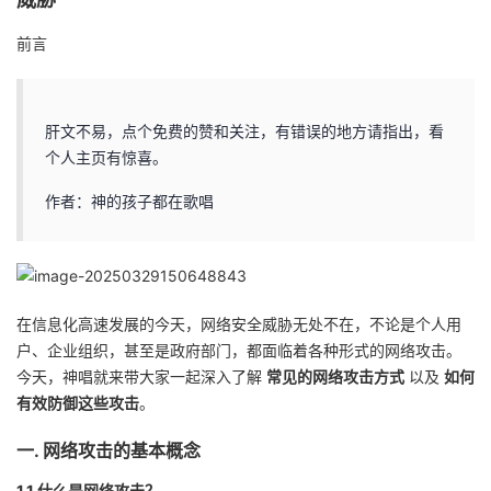
者
前言
我
肝文不易，点个免费的赞和关注，有错误的地方请指出，看
的
我
个人主页有惊喜。
博
的
我
作者：神的孩子都在歌唱
客
论
的
我
坛
圈
的
我
在信息化高速发展的今天，网络安全威胁无处不在，不论是个人用
户、企业组织，甚至是政府部门，都面临着各种形式的网络攻击。
子
直
的
我
今天，神唱就来带大家一起深入了解
常见的网络攻击方式
以及
如何
有效防御这些攻击
。
我
播
活
的
一. 网络攻击的基本概念
我
动
关
的
1.1 什么是网络攻击？