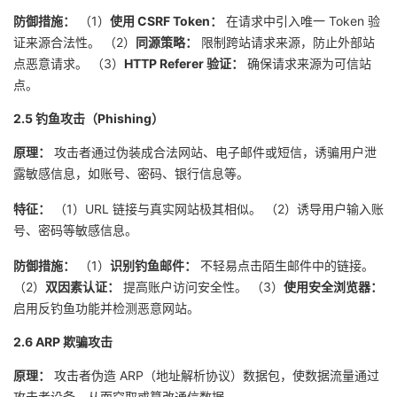
防御措施：
（1）
使用 CSRF Token：
在请求中引入唯一 Token 验
证来源合法性。
（2）
同源策略：
限制跨站请求来源，防止外部站
点恶意请求。
（3）
HTTP Referer 验证：
确保请求来源为可信站
点。
2.5 钓鱼攻击（Phishing）
原理：
攻击者通过伪装成合法网站、电子邮件或短信，诱骗用户泄
露敏感信息，如账号、密码、银行信息等。
特征：
（1）URL 链接与真实网站极其相似。
（2）诱导用户输入账
号、密码等敏感信息。
防御措施：
（1）
识别钓鱼邮件：
不轻易点击陌生邮件中的链接。
（2）
双因素认证：
提高账户访问安全性。
（3）
使用安全浏览器：
启用反钓鱼功能并检测恶意网站。
2.6 ARP 欺骗攻击
原理：
攻击者伪造 ARP（地址解析协议）数据包，使数据流量通过
攻击者设备，从而窃取或篡改通信数据。