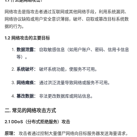
我
注
的
开
网络攻击是指攻击者通过互联网或其他网络手段，利用系统漏洞、
网络协议缺陷或用户安全意识薄弱，破坏、窃取或篡改目标系统数
的
Programs
发
据的行为。
支
者
1.2 网络攻击的主要目标
数据泄露：
窃取敏感信息（如用户账户、密码、信用卡信息
持
学
等）。
我
堂
系统破坏：
破坏系统功能，使服务不可用。
的
我
我
网络瘫痪：
通过洪泛流量导致网络或服务不可用。
技
的
篡改数据：
非法更改数据库或网站信息。
的
我
二. 常见的网络攻击方式
术
云
课
的
我
2.1 DDoS（分布式拒绝服务）攻击
支
声
程
认
的
我
原理：
攻击者通过控制大量僵尸网络向目标服务器发送海量请求，