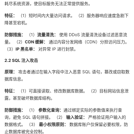
持
建
耗尽系统资源，使目标服务无法正常提供服务。
证
实
的
特征：
（1）短时间内大量访问请求。
（2）服务器响应速度急剧下
议
验
收
降甚至宕机。
藏
防御措施：
（1）
流量清洗：
使用 DDoS 流量清洗设备过滤恶意流
量。
（2）
CDN 缓解：
通过内容分发网络（CDN）分担访问压力。
（3）
IP 黑名单：
对异常 IP 进行封禁。
2.2 SQL 注入攻击
原理：
攻击者通过在输入字段中注入恶意 SQL 语句，篡改或窃取数
据库信息。
特征：
（1）可直接读取、修改数据库数据。
（2）目标网站信息泄
露，甚至破坏数据库结构。
防御措施：
（1）
参数化查询：
通过绑定实际的参数值来执行查
询，避免 SQL 语句拼接。
（2）
输入验证：
严格验证用户输入的
数据格式。
（3）
最小权限原则：
数据库账户仅保留必要权限，防
止数据库被完全控制。