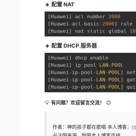
🔹 配置 NAT
[
Huawei
]
 acl number 
2000
[
Huawei
-
acl
-
basic
-
2000
]
 rule 
[
Huawei
]
 nat 
static
 global 
10
🔹 配置 DHCP 服务器
[
Huawei
]
[
Huawei
]
 ip pool 
LAN
-
POOL
[
Huawei
-
ip
-
pool
-
LAN
-
POOL
]
 net
[
Huawei
-
ip
-
pool
-
LAN
-
POOL
]
 gat
[
Huawei
-
ip
-
pool
-
LAN
-
POOL
]
 qui
💡
有问题？欢迎留言交流！
😊
作者：神的孩子都在歌唱
本人博客：
h
必注明来源，附带本人博客连接