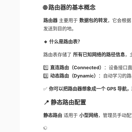
🌐 路由器的基本概念
路由器
主要用于
数据包的转发
，它会根
发送到目的地。
🔹 什么是路由表？
路由表存储了
所有已知网络的路径信息
，
1️⃣
直连路由（Connected）
：设备接口
3️⃣
动态路由（Dynamic）
：自动学习的路由
✅
你可以把路由器想象成一个 GPS 导航
📍 静态路由配置
静态路由
适用于
小型网络
，管理员手动配