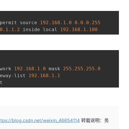
permit source 
192.168
.1
.0
0.0
.0
.255
0.1
.1
.2
 inside local 
192.168
.1
.100
work 
192.168
.1
.0
 mask 
255.255
.255
.0
eway
-
list 
192.168
.1
.1
t
ttps://blog.csdn.net/weixin_46654114
转载说明：务