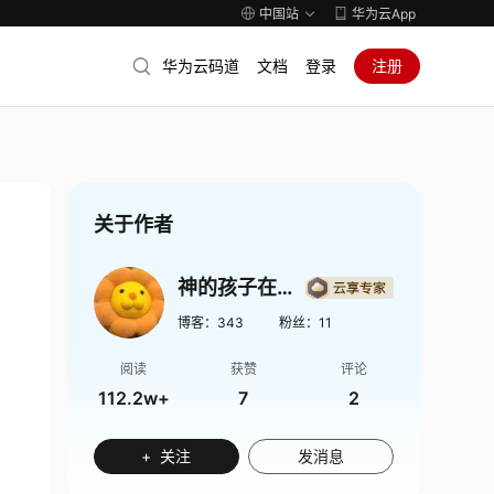
中国站
华为云App
华为云码道
文档
登录
注册
关于作者
神的孩子在歌唱
博客：
343
粉丝：
11
阅读
获赞
评论
112.2w+
7
2
+ 关注
发消息