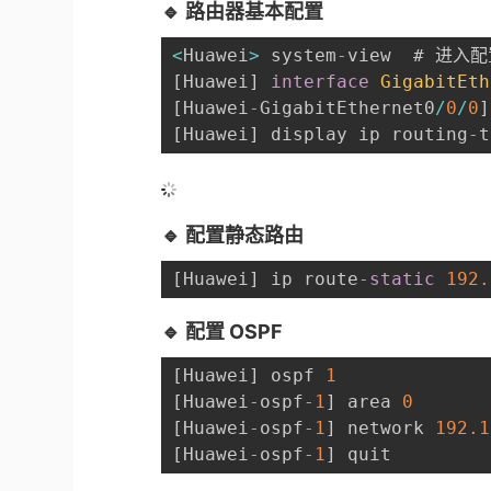
🔹 路由器基本配置
<
Huawei
>
 system
-
[
Huawei
]
interface
GigabitEth
[
Huawei
-
GigabitEthernet0
/
0
/
0
]
[
Huawei
]
 display ip routing
-
🔹 配置静态路由
[
Huawei
]
 ip route
-
static
192.
🔹 配置 OSPF
[
Huawei
]
 ospf 
1
[
Huawei
-
ospf
-
1
]
 area 
0
[
Huawei
-
ospf
-
1
]
 network 
192.1
[
Huawei
-
ospf
-
1
]
 quit