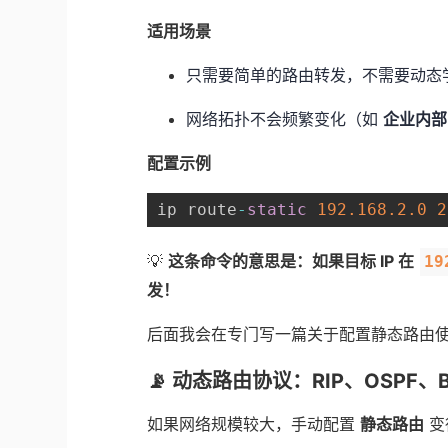
适用场景
只需要简单的路由转发，不需要动态
网络拓扑不会频繁变化（如
企业内部
配置示例
ip route
-
static
192.168
.2
.0
2
💡
这条命令的意思是：如果目标 IP 在
19
发！
后面我会在专门写一篇关于配置静态路由使
📡 动态路由协议：RIP、OSPF、
如果网络规模较大，手动配置
静态路由
变