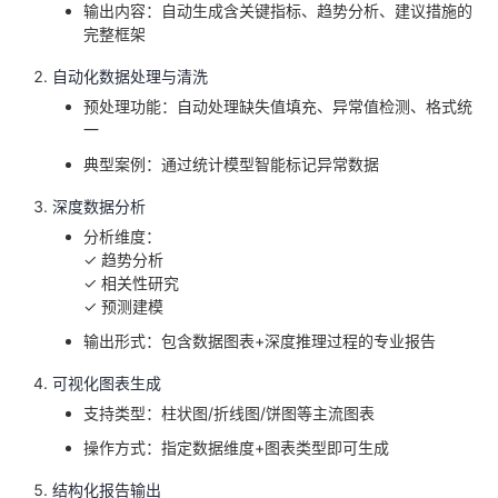
输出内容：自动生成含关键指标、趋势分析、建议措施的
完整框架
自动化数据处理与清洗
预处理功能：自动处理缺失值填充、异常值检测、格式统
一
典型案例：通过统计模型智能标记异常数据
深度数据分析
分析维度：
✓ 趋势分析
✓ 相关性研究
✓ 预测建模
输出形式：包含数据图表+深度推理过程的专业报告
可视化图表生成
支持类型：柱状图/折线图/饼图等主流图表
操作方式：指定数据维度+图表类型即可生成
结构化报告输出