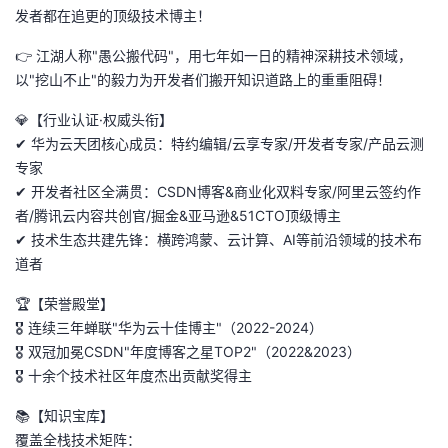
发者都在追更的顶级技术博主！
者
👉 江湖人称"愚公搬代码"，用七年如一日的精神深耕技术领域，
以"挖山不止"的毅力为开发者们搬开知识道路上的重重阻碍！
我
💎【行业认证·权威头衔】
的
我
✔ 华为云天团核心成员：特约编辑/云享专家/开发者专家/产品云测
专家
博
的
我
✔ 开发者社区全满贯：CSDN博客&商业化双料专家/阿里云签约作
者/腾讯云内容共创官/掘金&亚马逊&51CTO顶级博主
客
论
的
我
✔ 技术生态共建先锋：横跨鸿蒙、云计算、AI等前沿领域的技术布
道者
坛
圈
的
我
🏆【荣誉殿堂】
子
直
的
我
🎖 连续三年蝉联"华为云十佳博主"（2022-2024）
🎖 双冠加冕CSDN"年度博客之星TOP2"（2022&2023）
我
播
活
的
🎖 十余个技术社区年度杰出贡献奖得主
📚【知识宝库】
我
动
关
的
覆盖全栈技术矩阵：