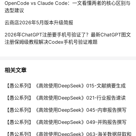
OpenCode vs Claude Code：一文看懂两者的核心区别与
选型建议
云商店2026年5月版本升级简报
2026年ChatGPT注册要手机号验证了？最新ChatGPT图文
注册保姆级教程解决Codex手机号验证难题
相关文章
【愚公系列】《高效使用DeepSeek》015-文献摘要生成
【愚公系列】《高效使用DeepSeek》021-行业报告速读
【愚公系列】《高效使用DeepSeek》045-内审报告撰写
【愚公系列】《高效使用DeepSeek》049-并购报告撰写
【愚公系列】《高效使用DeepSeek》063-海关数据获取和