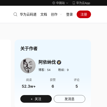
中国站
华为云App
华为云码道
文档
创作
登录
注册
关于作者
阿依纳伐
博客：
54
粉丝：
9
阅读
获赞
评论
52.3w+
6
5
+ 关注
发消息