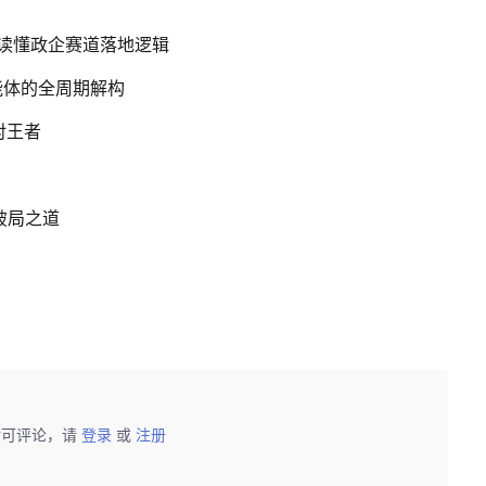
，读懂政企赛道落地逻辑
能体的全周期解构
对王者
局之道​
后可评论，请
登录
或
注册