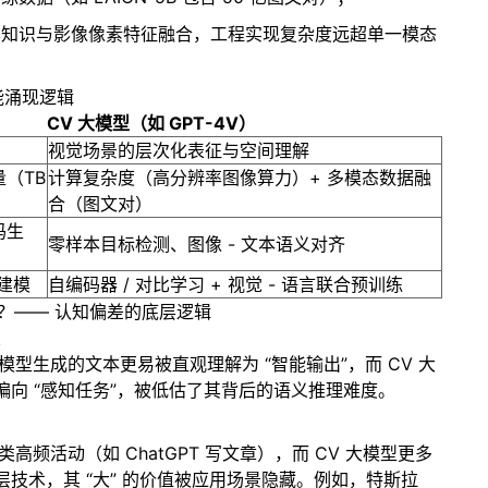
本知识与影像像素特征融合，工程实现复杂度远超单一模态
能涌现逻辑
CV 大模型（如 GPT-4V）
视觉场景的层次化表征与空间理解
（TB
计算复杂度（高分辨率图像算力）+ 多模态数据融
合（图文对）
码生
零样本目标检测、图像 - 文本语义对齐
言建模
自编码器 / 对比学习 + 视觉 - 语言联合预训练
型”？—— 认知偏差的底层逻辑
联
模型生成的文本更易被直观理解为 “智能输出”，而 CV 大
向 “感知任务”，被低估了其背后的语义推理难度。
高频活动（如 ChatGPT 写文章），而 CV 大模型更多
技术，其 “大” 的价值被应用场景隐藏。例如，特斯拉