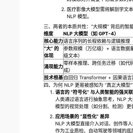
医疗影像大模型需将解剖学文
NLP 模型。
三、两者的本质共性：“大规模” 背后的智
维度
NLP 大模型（如 GPT-4）
核心能力
语言序列的长程依赖与逻辑推理
“大” 的
参数规模（万亿级）+ 语言数据量
体现
级文本）
零样本推理、跨任务迁移（如代
涌现能力
成）
技术根基
自回归 Transformer + 因果语
四、为何 NLP 更易被感知为 “真正大模
语言的 “符号化” 与人类智能的强关
人类通过语言进行抽象思考，NLP 大
模型的视觉处理（如分割、检测）更偏
应用场景的 “显性化” 差异
NLP 大模型直接介入对话、创作等人类
作为工业质检、自动驾驶等领域的底层