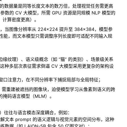
率）的数据量是同等长度文本的数万倍，处理视觉任务需更高
的 CV 大模型，所需 GPU 资源是同规模 NLP 模型的
 更小，计算密度更高）。
发现，当图像分辨率从 224×224 提升至 384×384，模型参
维持性能，而文本模型只需调整序列长度即可适配不同输入规
缘纹理）、语义级概念（如 “猫” 的类别）、场景级关系
，这种多层次表征需求倒逼 CV 大模型采用更复杂的架构设
通过层次化窗口注意力，在不同分辨率下捕捉局部与全局特征；
r（MAE）需重建被遮挡的图像块，迫使模型学习从像素到语义的跨
 的掩码语言模型（MLM）。
CLIP）往往与语言模态深度耦合，例如：
文本 prompt 的语义逻辑与视觉元素的空间分布，这种
据（如 LAION-5B 包含 50 亿图文对）；