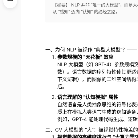
【摘要】 NLP 并非 “唯一的大模型”，而是
从 “感知” 迈向 “认知” 的必经之路。
一、为何 NLP 被视作 “典型大模型”？
参数规模的 “天花板” 效应
NLP 大模型（如 GPT-4）参数规模突
数）。语言数据的序列特性使其更适合通
下文逻辑），而图像的二维空间结构早
后。
语言理解的 “认知模拟” 属性
自然语言是人类抽象思维的符号化表达，
质上在模拟人类语言生成的逻辑链条，这
例如，GPT-4 能处理代码生成、逻辑
二、CV 大模型的 “大”：被视觉特性掩盖
视觉数据的高维度挑战与 “大算力需求