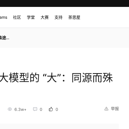
rams
社区
学堂
大赛
支持
茶思屋
术范式
V 大模型的 “大”：同源而殊
举报
6.3w+
0
0