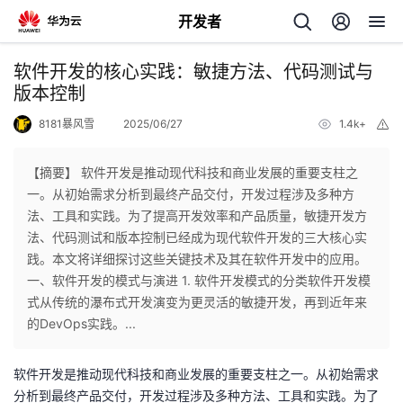
开发者
返
软件开发的核心实践：敏捷方法、代码测试与
回
版本控制
8181暴风雪
2025/06/27
1.4k+
举
报
【摘要】 软件开发是推动现代科技和商业发展的重要支柱之
一。从初始需求分析到最终产品交付，开发过程涉及多种方
个
法、工具和实践。为了提高开发效率和产品质量，敏捷开发方
法、代码测试和版本控制已经成为现代软件开发的三大核心实
我
人
践。本文将详细探讨这些关键技术及其在软件开发中的应用。
一、软件开发的模式与演进 1. 软件开发模式的分类软件开发模
的
主
式从传统的瀑布式开发演变为更灵活的敏捷开发，再到近年来
的DevOps实践。...
开
页
软件开发是推动现代科技和商业发展的重要支柱之一。从初始需求
发
分析到最终产品交付，开发过程涉及多种方法、工具和实践。为了