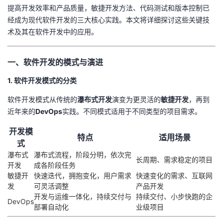
提高开发效率和产品质量，敏捷开发方法、代码测试和版本控制已
者
经成为现代软件开发的三大核心实践。本文将详细探讨这些关键技
术及其在软件开发中的应用。
我
一、软件开发的模式与演进
的
我
1. 软件开发模式的分类
博
的
我
软件开发模式从传统的
瀑布式开发
演变为更灵活的
敏捷开发
，再到
近年来的
DevOps
实践。不同模式适用于不同类型的项目需求。
客
论
的
我
开发模
特点
适用场景
坛
圈
的
我
式
瀑布式
瀑布式流程，阶段分明，依次完
长周期、需求稳定的项目
子
直
的
我
开发
成各阶段任务
敏捷开
快速迭代，拥抱变化，用户需求
快速变化的需求、互联网
我
播
活
的
发
可灵活调整
产品开发
开发与运维一体化，持续交付与
持续交付、小步快跑的企
DevOps
部署自动化
业级项目
我
动
关
的