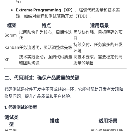
程。
持
建
证
实
的
Extreme Programming（XP）
：强调代码质量和技术实
践，如结对编程和测试驱动开发（TDD）。
议
验
收
框架
特点
适用场景
藏
以团队协作为核心，周期性迭
团队协作强、目标明确的项
Scrum
代
目
持续交付、任务繁多的开发
Kanban
任务流透明，灵活调整优先级
环境
技术实践驱动，强调代码质量
高技术要求，需要稳定代码
XP
和团队沟通
质量的项目
二、代码测试：确保产品质量的关键
代码测试是软件开发中不可或缺的一环，它能够帮助开发者发现和
修复问题，提升产品质量和用户体验。
1. 代码测试的类型
测试类
描述
适用场景
型
单元测
核心逻辑和算法验