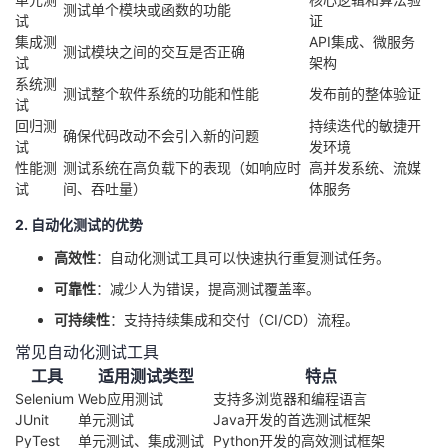
测试单个模块或函数的功能
试
证
集成测
API集成、微服务
测试模块之间的交互是否正确
试
架构
系统测
测试整个软件系统的功能和性能
发布前的整体验证
试
回归测
持续迭代的敏捷开
确保代码改动不会引入新的问题
试
发环境
性能测
测试系统在高负载下的表现（如响应时
高并发系统、流媒
试
间、吞吐量）
体服务
2. 自动化测试的优势
高效性
：自动化测试工具可以快速执行重复测试任务。
可靠性
：减少人为错误，提高测试覆盖率。
可持续性
：支持持续集成和交付（CI/CD）流程。
常见自动化测试工具
工具
适用测试类型
特点
Selenium
Web应用测试
支持多浏览器和编程语言
JUnit
单元测试
Java开发的首选测试框架
PyTest
单元测试、集成测试
Python开发的高效测试框架