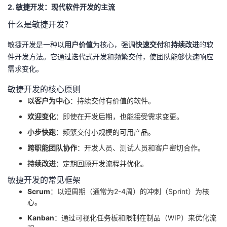
2. 敏捷开发：现代软件开发的主流
我
注
的
开
什么是敏捷开发？
的
Programs
发
敏捷开发是一种以
用户价值
为核心，强调
快速交付
和
持续改进
的软
件开发方法。它通过迭代式开发和频繁交付，使团队能够快速响应
支
者
需求变化。
持
学
敏捷开发的核心原则
以客户为中心
：持续交付有价值的软件。
我
堂
欢迎变化
：即使在开发后期，也能接受需求变更。
小步快跑
：频繁交付小规模的可用产品。
的
我
我
跨职能团队协作
：开发人员、测试人员和客户密切合作。
技
的
的
我
持续改进
：定期回顾开发流程并优化。
敏捷开发的常见框架
术
云
课
的
我
Scrum
：以短周期（通常为2-4周）的冲刺（Sprint）为核
心。
支
声
程
认
的
我
Kanban
：通过可视化任务板和限制在制品（WIP）来优化流