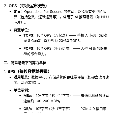
我
注
的
2.
开
OPS（每秒运算次数）
定义
：Operations Per Second 的缩写，泛指所有类型的运
算（包括整数、逻辑运算等），常用于 AI 推理场景（如 NPU
的
Programs
发
芯片）。
支
典型单位
：
者
TOPS
：10¹² OPS（万亿次）—— 手机 AI 芯片（如骁
龙 8 Gen3）算力约为 20-30 TOPS。
持
学
POPS
：10¹⁵ OPS（千万亿次）—— 大型 AI 服务器集
群的综合算力。
我
堂
二、特殊场景下的算力单位
的
我
我
1.
BPS（每秒数据处理量）
适用场景
：数据中心、存储系统的吞吐量评估（如硬盘读写速
技
的
的
我
度、网络带宽）。
单位示例
：
术
云
课
的
我
MB/s
：10⁶字节 / 秒（兆字节）—— 普通机械硬盘读写
速度约 100-200 MB/s。
支
声
程
认
的
我
GB/s
：10⁹字节 / 秒（吉字节）—— PCIe 4.0 接口带