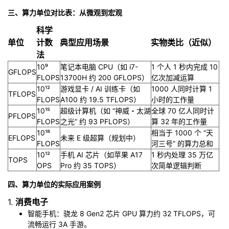
三、算力单位对比表：从微观到宏观
科学
单位
计数
典型应用场景
实物类比（近似）
法
10⁹
笔记本电脑 CPU（如 i7-
1 个人 1 秒内完成 10
GFLOPS
FLOPS
13700H 约 200 GFLOPS）
亿次加减运算
10¹²
游戏显卡 / AI 训练卡（如
1000 人同时计算 1
TFLOPS
FLOPS
A100 约 19.5 TFLOPS）
小时的工作量
10¹⁵
超级计算机（如 “神威・太湖
全球 70 亿人同时计
PFLOPS
FLOPS
之光” 约 93 PFLOPS）
算 32 年的工作量
10¹⁸
相当于 1000 个 “天
EFLOPS
未来 E 级超算（规划中）
FLOPS
河三号” 的算力总和
10¹²
手机 AI 芯片（如苹果 A17
1 秒内处理 35 万亿
TOPS
OPS
Pro 约 35 TOPS）
次简单逻辑判断
四、算力单位的实际应用案例
1.
消费电子
智能手机：骁龙 8 Gen2 芯片 GPU 算力约 32 TFLOPS，可
流畅运行 3A 手游。