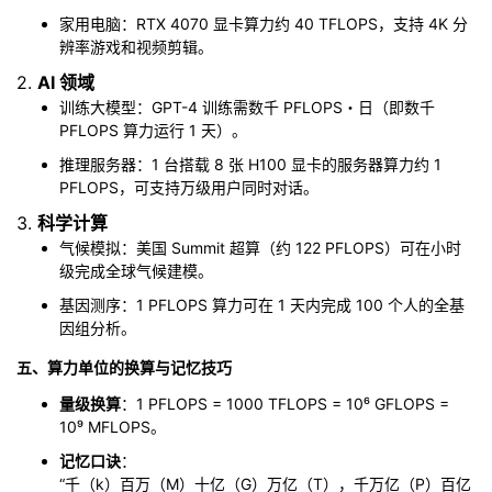
家用电脑：RTX 4070 显卡算力约 40 TFLOPS，支持 4K 分
辨率游戏和视频剪辑。
2.
AI 领域
训练大模型：GPT-4 训练需数千 PFLOPS・日（即数千
PFLOPS 算力运行 1 天）。
推理服务器：1 台搭载 8 张 H100 显卡的服务器算力约 1
PFLOPS，可支持万级用户同时对话。
3.
科学计算
气候模拟：美国 Summit 超算（约 122 PFLOPS）可在小时
级完成全球气候建模。
基因测序：1 PFLOPS 算力可在 1 天内完成 100 个人的全基
因组分析。
五、算力单位的换算与记忆技巧
量级换算
：1 PFLOPS = 1000 TFLOPS = 10⁶ GFLOPS =
10⁹ MFLOPS。
记忆口诀
：
“千（k）百万（M）十亿（G）万亿（T），千万亿（P）百亿