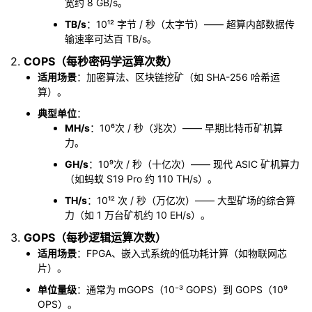
宽约 8 GB/s。
持
建
证
实
的
TB/s
：10¹² 字节 / 秒（太字节）—— 超算内部数据传
输速率可达百 TB/s。
议
验
收
2.
COPS（每秒密码学运算次数）
藏
适用场景
：加密算法、区块链挖矿（如 SHA-256 哈希运
算）。
典型单位
：
MH/s
：10⁶次 / 秒（兆次）—— 早期比特币矿机算
力。
GH/s
：10⁹次 / 秒（十亿次）—— 现代 ASIC 矿机算力
（如蚂蚁 S19 Pro 约 110 TH/s）。
TH/s
：10¹² 次 / 秒（万亿次）—— 大型矿场的综合算
力（如 1 万台矿机约 10 EH/s）。
3.
GOPS（每秒逻辑运算次数）
适用场景
：FPGA、嵌入式系统的低功耗计算（如物联网芯
片）。
单位量级
：通常为 mGOPS（10⁻³ GOPS）到 GOPS（10⁹
OPS）。