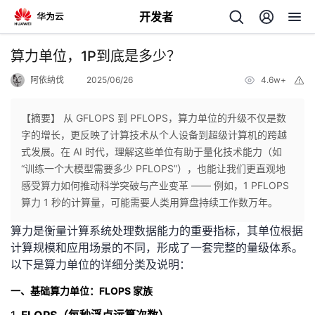
开发者
返
算力单位，1P到底是多少？
回
阿依纳伐
2025/06/26
4.6w+
举
报
【摘要】 从 GFLOPS 到 PFLOPS，算力单位的升级不仅是数
字的增长，更反映了计算技术从个人设备到超级计算机的跨越
式发展。在 AI 时代，理解这些单位有助于量化技术能力（如
个
“训练一个大模型需要多少 PFLOPS”），也能让我们更直观地
感受算力如何推动科学突破与产业变革 —— 例如，1 PFLOPS
我
人
算力 1 秒的计算量，可能需要人类用算盘持续工作数万年。
算力是衡量计算系统处理数据能力的重要指标，其单位根据
的
主
计算规模和应用场景的不同，形成了一套完整的量级体系。
以下是算力单位的详细分类及说明：
开
页
一、基础算力单位：FLOPS 家族
发