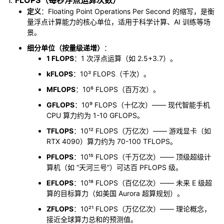
1.
FLOPS（每秒浮点运算次数）
定义
：Floating Point Operations Per Second 的缩写，是衡
者
量浮点计算能力的核心单位，适用于科学计算、AI 训练等场
景。
我
细分单位（按量级递增）
：
1 FLOPS
：1 次浮点运算（如 2.5+3.7）。
的
我
kFLOPS
：10³ FLOPS（千次）。
MFLOPS
：10⁶ FLOPS（百万次）。
博
的
我
GFLOPS
：10⁹ FLOPS（十亿次）—— 现代智能手机
客
论
的
我
CPU 算力约为 1-10 GFLOPS。
TFLOPS
：10¹² FLOPS（万亿次）—— 游戏显卡（如
坛
圈
的
我
RTX 4090）算力约为 70-100 TFLOPS。
PFLOPS
：10¹⁵ FLOPS（千万亿次）—— 顶级超级计
子
直
的
我
算机（如 “天河三号”）可达百 PFLOPS 级。
EFLOPS
：10¹⁸ FLOPS（百亿亿次）—— 未来 E 级超
我
播
活
的
算的目标算力（如美国 Aurora 超算规划）。
ZFLOPS
：10²¹ FLOPS（万亿亿次）—— 理论概念，
我
动
关
的
接近全球算力总和的预测值。