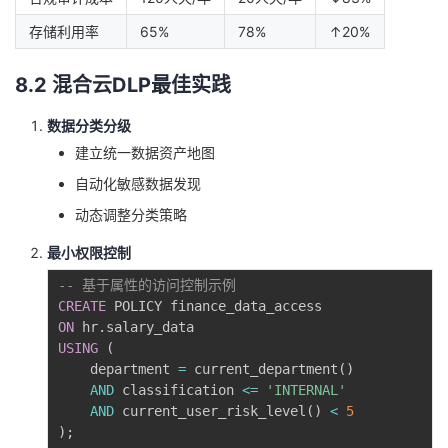
存储利用率
65%
78%
↑20%
8.2 混合云DLP最佳实践
数据分类分级
建立统一数据资产地图
自动化敏感数据发现
动态调整分类策略
最小权限控制
-- 基于属性的访问控制示例
CREATE
ON
 hr
.
USING
(
    department 
=
 current_department
(
)
AND
 classification 
<=
'INTERNAL'
AND
 current_user_risk_level
(
)
<
5
)
;