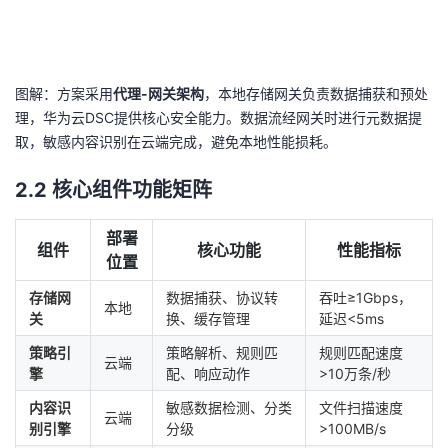
持
建
证
实
的
议
验
收
图解：方案采用
代理-网关架构
，本地存储网关负责数据捕获和预处
藏
理，华为云DSC提供核心安全能力。数据流经网关时进行元数据提
取，敏感内容识别在云端完成，避免本地性能损耗。
2.2 核心组件功能矩阵
部署
组件
核心功能
性能指标
位置
存储网
数据捕获、协议转
吞吐≥1Gbps，
本地
关
换、缓存管理
延迟<5ms
策略引
策略解析、规则匹
规则匹配速度
云端
擎
配、响应动作
>10万条/秒
内容识
敏感数据检测、分类
文件扫描速度
云端
别引擎
分级
>100MB/s