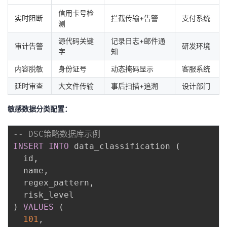
信用卡号检
实时阻断
拦截传输+告警
支付系统
测
源代码关键
记录日志+邮件通
审计告警
研发环境
字
知
内容脱敏
身份证号
动态掩码显示
客服系统
延时审查
大文件传输
事后扫描+追溯
设计部门
敏感数据分类配置：
-- DSC策略数据库示例
INSERT
INTO
 data_classification 
(
  id
,
  name
,
  regex_pattern
,
)
VALUES
(
101
,