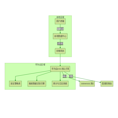
我
注
的
开
的
Programs
本地区域
发
用户终端
API调用
支
者
本地数据中心
持
学
数据流
存储网关
我
堂
华为云区域
的
我
华为云DSC核心引擎
我
告警
报表
技
的
的
我
安全策略库
敏感数据识别引擎
审计与日志系统
SIEM/SOC系统
管理控制台
术
云
课
的
我
支
声
程
认
的
我