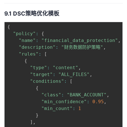
9.1 DSC策略优化模板
{
"policy"
:
{
"name"
:
"financial_data_protection"
,
"description"
:
"财务数据防护策略"
,
"rules"
:
[
{
"type"
:
"content"
,
"target"
:
"ALL_FILES"
,
"conditions"
:
[
{
"class"
:
"BANK_ACCOUNT"
,
"min_confidence"
:
0.95
,
"min_count"
:
1
}
]
,