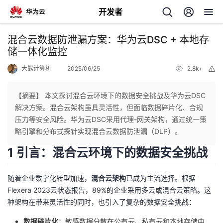
开发者
返
混合云数据防泄漏方案：华为云DSC + 本地存
回
储一体化监控
大熊计算机
2025/06/25
2.8k+
举
报
【摘要】 本文探讨混合云环境下的数据安全挑战及华为云DSC
解决方案。混合云架构虽具灵活性，但面临数据碎片化、合规
个
压力等安全风险。华为云DSC采用代理-网关架构，通过统一策
略引擎和分布式探针实现混合云数据防泄漏（DLP）。
我
人
1 引言：混合云环境下的数据安全挑战
的
主
随着企业数字化转型加速，
混合云架构
已成为主流选择。根据
Flexera 2023云状态报告，89%的企业采用多云或混合云策略。这
开
页
种架构在带来灵活性的同时，也引入了复杂的数据安全挑战：
发
数据碎片化
：敏感数据分散在公有云、私有云和本地存储中