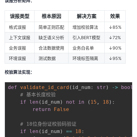
误报分析矩阵：
误报类型
根本原因
解决方案
效果
格式误报
简单正则匹配
增加校验算法
↓85%
上下文误报
缺乏语义分析
引入BERT模型
↓72%
业务误报
合法数据使用
业务白名单
↓90%
环境误报
测试数据
环境标签隔离
↓95%
校验算法实现：
def
validate_id_card
(
id_num
:
str
)
-
>
bool
:
# 基本长度校验
if
len
(
id_num
)
not
in
(
15
,
18
)
:
return
False
# 18位身份证校验码验证
if
len
(
id_num
)
==
18
: