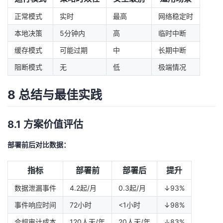
正常模式
实时
最高
网络稳定时
本地决策
5分钟内
高
临时中断
缓存模式
可能过期
中
长期中断
阻断模式
无
低
极端情况
8 总结与最佳实践
8.1 方案价值评估
部署前后对比数据：
指标
部署前
部署后
提升
数据泄漏事件
4.2起/月
0.3起/月
↓93%
事件响应时间
72小时
<1小时
↓98%
合规审计成本
120人天/年
20人天/年
↓83%