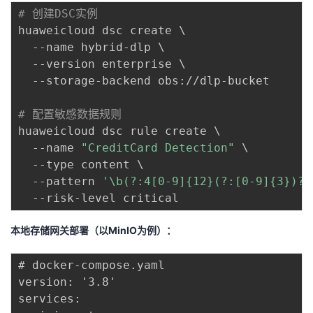
# 创建DSC实例
huaweicloud dsc create 
\
  --name hybrid-dlp 
\
  --version enterprise 
\
  --storage-backend obs://dlp-bucket

# 配置敏感数据规则
huaweicloud dsc rule create 
\
  --name 
"CreditCard Detection"
\
  --type content 
\
  --pattern 
'\b(?:4[0-9]{12}(?:[0-9]{3})?|
本地存储网关部署（以MinIO为例）：
# docker-compose.yaml

version: '3.8'

services:
