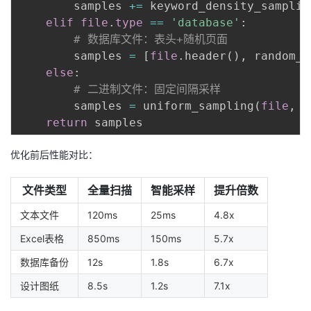
        samples 
+=
 keyword_density_samplin
elif
file
.
type
==
'database'
:
# 数据库文件：表头+随机页面
        samples 
=
[
file
.
header
(
)
,
 random_s
else
:
# 二进制文件：固定间隔采样
        samples 
=
 uniform_sampling
(
file
,
 s
return
优化前后性能对比：
文件类型
全量扫描
智能采样
提升倍数
文本文件
120ms
25ms
4.8x
Excel表格
850ms
150ms
5.7x
数据库备份
12s
1.8s
6.7x
设计图纸
8.5s
1.2s
7.1x