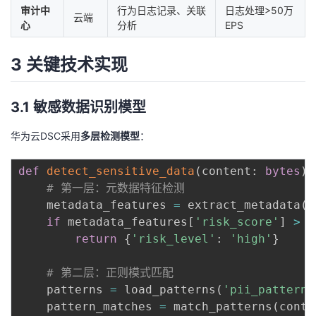
审计中
行为日志记录、关联
日志处理>50万
云端
心
分析
EPS
3 关键技术实现
3.1 敏感数据识别模型
华为云DSC采用
多层检测模型
：
def
detect_sensitive_data
(
content
:
bytes
)
# 第一层：元数据特征检测
    metadata_features 
=
 extract_metadata
(
c
if
 metadata_features
[
'risk_score'
]
>
8
return
{
'risk_level'
:
'high'
}
# 第二层：正则模式匹配
    patterns 
=
 load_patterns
(
'pii_patterns
    pattern_matches 
=
 match_patterns
(
conte