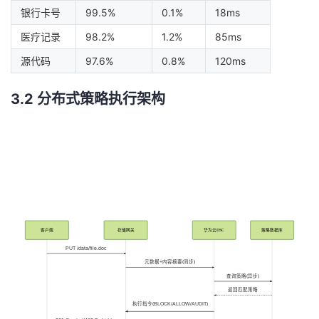
银行卡号
99.5%
0.1%
18ms
医疗记录
98.2%
1.2%
85ms
源代码
97.6%
0.8%
120ms
3.2 分布式策略执行架构
客户端
存储网关
华为云DSC
策略数据库
PUT /data/file.doc
元数据+内容摘要(同步)
查询策略(异步)
返回匹配策略
执行指令(BLOCK/ALLOW/AUDIT)