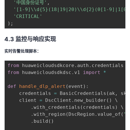
'中国身份证号'
,
'[1-9]\\d{5}(18|19|20)\\d{2}(0[1-9]|1[01
'CRITICAL'
)
;
4.3 监控与响应实现
实时告警处理脚本：
from
 huaweicloudsdkcore
.
auth
.
credentials 
i
from
 huaweicloudsdkdsc
.
v1 
import
*
def
handle_dlp_alert
(
event
)
:
    credentials 
=
 BasicCredentials
(
ak
,
 sk
)
    client 
=
 DscClient
.
new_builder
(
)
 \

.
with_credentials
(
credentials
)
 \

.
with_region
(
DscRegion
.
value_of
(
"c
.
build
(
)