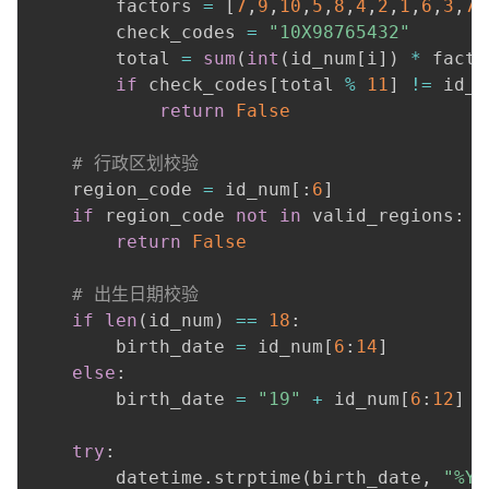
        factors 
=
[
7
,
9
,
10
,
5
,
8
,
4
,
2
,
1
,
6
,
3
,
7
,
        check_codes 
=
"10X98765432"
        total 
=
sum
(
int
(
id_num
[
i
]
)
*
 facto
if
 check_codes
[
total 
%
11
]
!=
 id_n
return
False
# 行政区划校验
    region_code 
=
 id_num
[
:
6
]
if
 region_code 
not
in
 valid_regions
:
return
False
# 出生日期校验
if
len
(
id_num
)
==
18
:
        birth_date 
=
 id_num
[
6
:
14
]
else
:
        birth_date 
=
"19"
+
 id_num
[
6
:
12
]
try
:
        datetime
.
strptime
(
birth_date
,
"%Y%