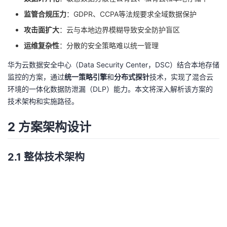
监管合规压力
：GDPR、CCPA等法规要求全域数据保护
者
攻击面扩大
：云与本地边界模糊导致安全防护盲区
我
运维复杂性
：分散的安全策略难以统一管理
华为云数据安全中心（Data Security Center，DSC）结合本地存储
的
我
监控的方案，通过
统一策略引擎
和
分布式探针
技术，实现了混合云
环境的一体化数据防泄漏（DLP）能力。本文将深入解析该方案的
博
的
我
技术架构和实施路径。
客
论
的
我
2 方案架构设计
坛
圈
的
我
2.1 整体技术架构
子
直
的
我
我
播
活
的
我
动
关
的