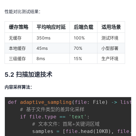
性能对比测试结果：
缓存策略
平均响应时延
后端负载
适用场景
无缓存
350ms
100%
测试环境
本地缓存
45ms
70%
小型部署
三级缓存
8ms
15%
生产环境
5.2 扫描加速技术
内容采样算法：
def
adaptive_sampling
(
file
:
 File
)
-
>
list
:
# 基于文件类型的差异化采样
if
file
.
type
==
'text'
:
# 文本文件：首尾+关键词区域
        samples 
=
[
file
.
head
(
10KB
)
,
file
.
t