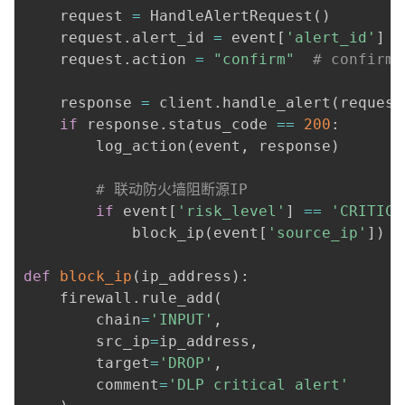
    request 
=
 HandleAlertRequest
(
)
    request
.
alert_id 
=
 event
[
'alert_id'
]
    request
.
action 
=
"confirm"
# confirm/
    response 
=
 client
.
handle_alert
(
request
if
 response
.
status_code 
==
200
:
        log_action
(
event
,
 response
)
# 联动防火墙阻断源IP
if
 event
[
'risk_level'
]
==
'CRITICA
            block_ip
(
event
[
'source_ip'
]
)
def
block_ip
(
ip_address
)
:
    firewall
.
rule_add
(
        chain
=
'INPUT'
,
        src_ip
=
ip_address
,
        target
=
'DROP'
,
        comment
=
'DLP critical alert'