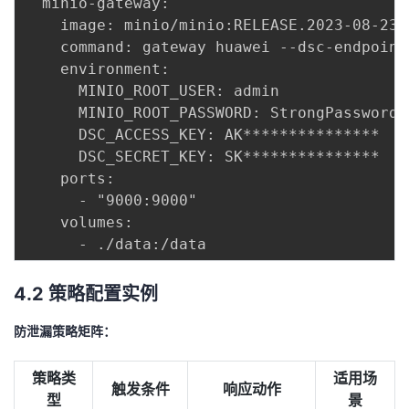
  minio-gateway:

    image: minio/minio:RELEASE.2023-08-23T1
    command: gateway huawei --dsc-endpoint
    environment:

      MINIO_ROOT_USER: admin

      MINIO_ROOT_PASSWORD: StrongPassword@1
      DSC_ACCESS_KEY: AK***************

      DSC_SECRET_KEY: SK***************

    ports:

      - "9000:9000"

    volumes:

4.2 策略配置实例
防泄漏策略矩阵：
策略类
适用场
触发条件
响应动作
型
景