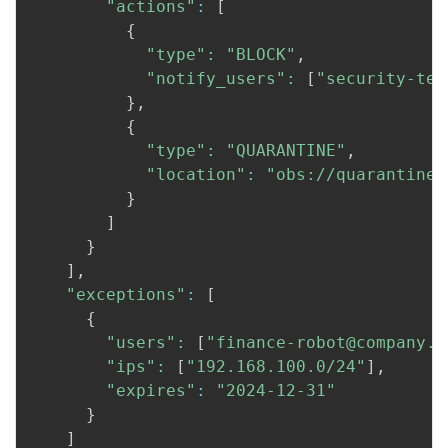
"actions"
:
[
{
"type"
:
"BLOCK"
,
"notify_users"
:
[
"security-tea
}
,
{
"type"
:
"QUARANTINE"
,
"location"
:
"obs://quarantine-
}
]
}
]
,
"exceptions"
:
[
{
"users"
:
[
"finance-robot@company.c
"ips"
:
[
"192.168.100.0/24"
]
,
"expires"
:
"2024-12-31"
}
]