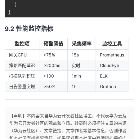
}
}
9.2 性能监控指标
监控项
预警阈值
采集频率
监控工具
网关CPU
>75%
15s
Prometheus
策略匹配延迟
>200ms
实时
CloudEye
扫描队列积压
>100
1min
ELK
日告警量突增
>50%
1h
Grafana
【声明】本内容来自华为云开发者社区博主，不代表华为云及
华为云开发者社区的观点和立场。转载时必须标注文章的来源
（华为云社区）、文章链接、文章作者等基本信息，否则作者
和本社区有权追究责任。如果您发现本社区中有涉嫌抄袭的内