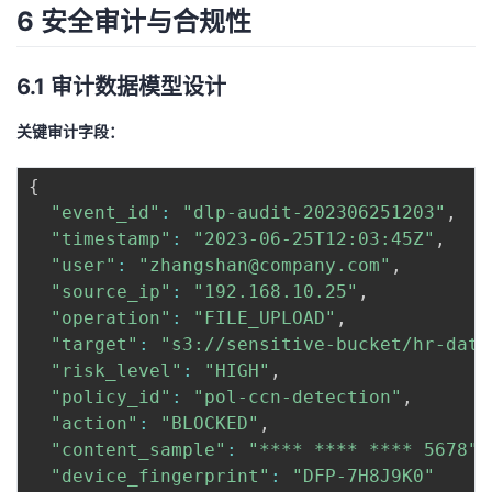
6 安全审计与合规性
6.1 审计数据模型设计
关键审计字段：
{
"event_id"
:
"dlp-audit-202306251203"
,
"timestamp"
:
"2023-06-25T12:03:45Z"
,
"user"
:
"zhangshan@company.com"
,
"source_ip"
:
"192.168.10.25"
,
"operation"
:
"FILE_UPLOAD"
,
"target"
:
"s3://sensitive-bucket/hr-data
"risk_level"
:
"HIGH"
,
"policy_id"
:
"pol-ccn-detection"
,
"action"
:
"BLOCKED"
,
"content_sample"
:
"**** **** **** 5678"
,
"device_fingerprint"
:
"DFP-7H8J9K0"