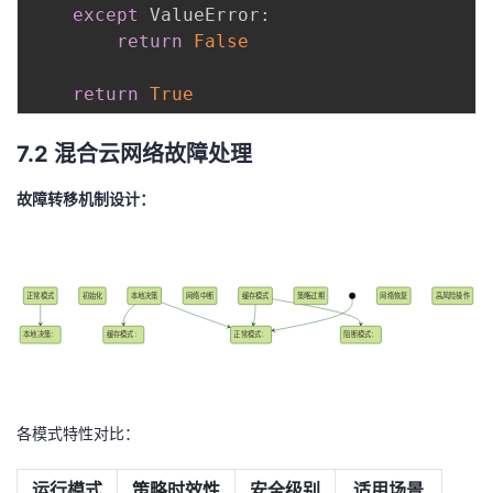
except
 ValueError
:
return
False
return
True
7.2 混合云网络故障处理
故障转移机制设计：
正常模式
初始化
本地决策
网络中断
缓存模式
策略过期
网络恢复
高风险操作
本地决策：
缓存模式：
正常模式：
阻断模式：
各模式特性对比：
运行模式
策略时效性
安全级别
适用场景