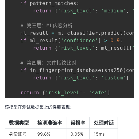
if
 pattern_matches
:
return
{
'risk_level'
:
'medium'
,
'm
# 第三层：ML内容分析
    ml_result 
=
 ml_classifier
.
predict
(
cont
if
 ml_result
[
'confidence'
]
>
0.9
:
return
{
'risk_level'
:
 ml_result
[
'l
# 第四层：文件指纹比对
if
 in_fingerprint_database
(
sha256
(
cont
return
{
'risk_level'
:
'custom'
}
return
{
'risk_level'
:
'safe'
}
该模型在测试数据集上的性能表现：
数据类型
检测准确率
误报率
处理时延
身份证号
99.8%
0.05%
15ms