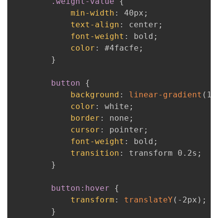
.weight-value
{
min-width
:
 40px
;
text-align
:
 center
;
font-weight
:
 bold
;
color
:
 #4facfe
;
}
button
{
background
:
linear-gradient
(
13
color
:
 white
;
border
:
 none
;
cursor
:
 pointer
;
font-weight
:
 bold
;
transition
:
 transform 0.2s
;
}
button:hover
{
transform
:
translateY
(
-2px
)
;
}