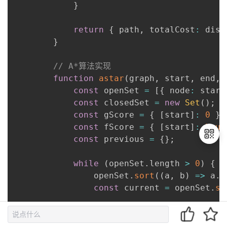
}
return
{
 path
,
 totalCost
:
 dist
}
// A*算法实现
function
astar
(
graph
,
 start
,
 end
,
 
const
 openSet 
=
[
{
 node
:
 start
const
 closedSet 
=
new
Set
(
)
;
const
 gScore 
=
{
[
start
]
:
0
}
;
const
 fScore 
=
{
[
start
]
:
heur
const
 previous 
=
{
}
;
while
(
openSet
.
length 
>
0
)
{
退
                openSet
.
sort
(
(
a
,
 b
)
=>
 a
.
f
出
const
 current 
=
 openSet
.
sh
登
录
if
(
current
.
node 
===
 end
)
const
 path 
=
[
]
;