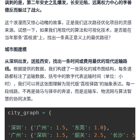
讽刺的是，第二年安史之乱爆发，长安沦陷，远离权力中心的李善
我
注
的
开
德反而躲过了战火。
的
Programs
发
这个浪漫而又惊心动魄的故事，正是我们这次路径优化项目的灵感
来源。试想一下，如果我们用现代的算法和可视化技术，是否能在
支
当年那条“荔枝道”上，找出一条真正意义上的最优路径？
者
城市图建模
持
学
从深圳出发，送抵西安，找出一条时间或费用最优的现代运输路
我
堂
线。
根据提供的数据，我们构建了一张简化的城市图结构，每条道
路都标注了运输数据，
括号中的数字代表运输时间（单位：小
的
我
时），我们可以将这张图理解为现代版“荔枝驿路”的抽象表达。每一
我
段线路，不再是骑马与驿卒的奔波，而是运输车、物流网与算法智
技
的
慧的协同决策。
的
我
city_graph 
=
{
术
云
课
的
我
'深圳'
:
{
'广州'
:
1.5
,
'东莞'
:
1.0
}
,
支
声
程
认
的
我
'广州'
:
{
'深圳'
:
1.5
,
'韶关'
:
2.5
,
'长沙'
:
5.