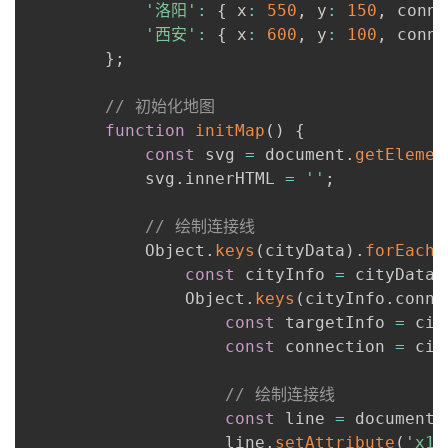
'洛阳'
:
{
 x
:
550
,
 y
:
150
,
 conne
'西安'
:
{
 x
:
600
,
 y
:
100
,
 conne
}
;
// 初始化地图
function
initMap
(
)
{
const
 svg 
=
 document
.
getElemen
            svg
.
innerHTML 
=
''
;
// 绘制连接线
            Object
.
keys
(
cityData
)
.
forEach
(
const
 cityInfo 
=
 cityData
[
                Object
.
keys
(
cityInfo
.
conne
const
 targetInfo 
=
 cit
const
 connection 
=
 cit
// 绘制连接线
const
 line 
=
 document
.
                    line
.
setAttribute
(
'x1'