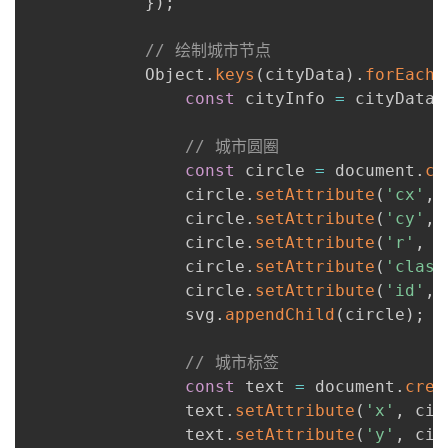
}
)
;
// 绘制城市节点
            Object
.
keys
(
cityData
)
.
forEach
(
const
 cityInfo 
=
 cityData
[
// 城市圆圈
const
 circle 
=
 document
.
cr
                circle
.
setAttribute
(
'cx'
,
 
                circle
.
setAttribute
(
'cy'
,
 
                circle
.
setAttribute
(
'r'
,
1
                circle
.
setAttribute
(
'class
                circle
.
setAttribute
(
'id'
,
                svg
.
appendChild
(
circle
)
;
// 城市标签
const
 text 
=
 document
.
crea
                text
.
setAttribute
(
'x'
,
 cit
                text
.
setAttribute
(
'y'
,
 cit