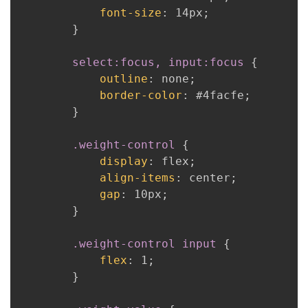
font-size
:
 14px
;
}
select:focus, input:focus
{
outline
:
 none
;
border-color
:
 #4facfe
;
}
.weight-control
{
display
:
 flex
;
align-items
:
 center
;
gap
:
 10px
;
}
.weight-control input
{
flex
:
 1
;
}