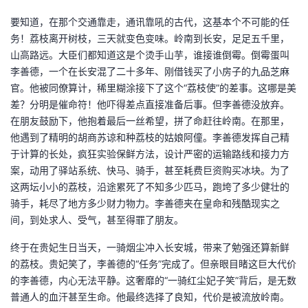
要知道，在那个交通靠走，通讯靠吼的古代，这基本个不可能的任
者
务！荔枝离开树枝，三天就变色变味。岭南到长安，足足五千里，
山高路远。大臣们都知道这是个烫手山芋，谁接谁倒霉。倒霉蛋叫
我
李善德，一个在长安混了二十多年、刚借钱买了小房子的九品芝麻
官。他被同僚算计，稀里糊涂接下了这个“荔枝使”的差事。这哪是美
的
我
差？分明是催命符！他吓得差点直接准备后事。但李善德没放弃。
在朋友鼓励下，他抱着最后一丝希望，拼了命赶往岭南。在那里，
博
的
我
他遇到了精明的胡商苏谅和种荔枝的姑娘阿僮。李善德发挥自己精
于计算的长处，疯狂实验保鲜方法，设计严密的运输路线和接力方
客
论
的
我
案，动用了驿站系统、快马、骑手，甚至耗费巨资购买冰块。为了
这两坛小小的荔枝，沿途累死了不知多少匹马，跑垮了多少健壮的
坛
圈
的
我
骑手，耗尽了地方多少财力物力。李善德夹在皇命和残酷现实之
间，到处求人、受气，甚至得罪了朋友。
子
直
的
我
终于在贵妃生日当天，一骑烟尘冲入长安城，带来了勉强还算新鲜
我
播
活
的
的荔枝。贵妃笑了，李善德的“任务”完成了。但亲眼目睹这巨大代价
的李善德，内心无法平静。这奢靡的“一骑红尘妃子笑”背后，是无数
我
动
关
的
普通人的血汗甚至生命。他最终选择了良知，代价是被流放岭南。