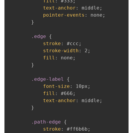
fill
:
 #333
;
text-anchor
:
 middle
;
pointer-events
:
 none
;
}
.edge
{
stroke
:
 #ccc
;
stroke-width
:
 2
;
fill
:
 none
;
}
.edge-label
{
font-size
:
 10px
;
fill
:
 #666
;
text-anchor
:
 middle
;
}
.path-edge
{
stroke
:
 #ff6b6b
;