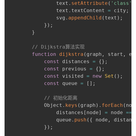
                text
.
setAttribute
(
'class'
,
                text
.
textContent 
=
 city
;
                svg
.
appendChild
(
text
)
;
}
)
;
}
// Dijkstra算法实现
function
dijkstra
(
graph
,
 start
,
 en
const
 distances 
=
{
}
;
const
 previous 
=
{
}
;
const
 visited 
=
new
Set
(
)
;
const
 queue 
=
[
]
;
// 初始化距离
            Object
.
keys
(
graph
)
.
forEach
(
nod
                distances
[
node
]
=
 node 
===
                queue
.
push
(
{
 node
,
 distanc
}
)
;