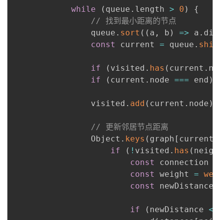
while
(
queue
.
length 
>
0
)
{
// 找到最小距离的节点
                queue
.
sort
(
(
a
,
 b
)
=>
 a
.
dis
const
 current 
=
 queue
.
shif
if
(
visited
.
has
(
current
.
no
if
(
current
.
node 
===
 end
)
                visited
.
add
(
current
.
node
)
;
// 更新邻居节点距离
                Object
.
keys
(
graph
[
current
.
if
(
!
visited
.
has
(
neigh
const
 connection 
=
const
 weight 
=
wei
const
 newDistance 
if
(
newDistance 
<
 