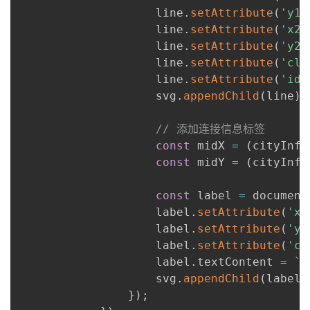
                    line
.
setAttribute
(
'y1'
                    line
.
setAttribute
(
'x2'
                    line
.
setAttribute
(
'y2'
                    line
.
setAttribute
(
'cla
                    line
.
setAttribute
(
'id'
                    svg
.
appendChild
(
line
)
;
// 添加连接信息标签
const
 midX 
=
(
cityInfo
const
 midY 
=
(
cityInfo
const
 label 
=
 document
                    label
.
setAttribute
(
'x'
                    label
.
setAttribute
(
'y'
                    label
.
setAttribute
(
'cl
                    label
.
textContent 
=
`
$
                    svg
.
appendChild
(
label
)
}
)
;