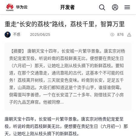
开发者
返
重走“长安的荔枝”路线，荔枝千里，智算万里
回
不惑
2025/06/25
876
举
报
【摘要】 唐朝天宝十四年，长安城一片繁华景象。唐玄宗对杨
贵妃宠爱至极，听说岭南的荔枝鲜美无比，便想要在贵妃生日
（六月初一）那天，让她吃上刚从枝头摘下的新鲜荔枝。要知
个
道，在那个交通靠走，通讯靠吼的古代，这基本个不可能的任
务！荔枝离开树枝，三天就变色变味。岭南到长安，足足五千
我
人
里，山高路远。大臣们都知道这是个烫手山芋，谁接谁倒霉。
倒霉蛋叫李善德，一个在长安混了二十多年、刚借钱买了小房
的
主
子的九品芝麻官。他被同僚...
开
页
唐朝天宝十四年，长安城一片繁华景象。唐玄宗对杨贵妃宠爱至
极，听说岭南的荔枝鲜美无比，便想要在贵妃生日（六月初一）那
发
天，让她吃上刚从枝头摘下的新鲜荔枝。