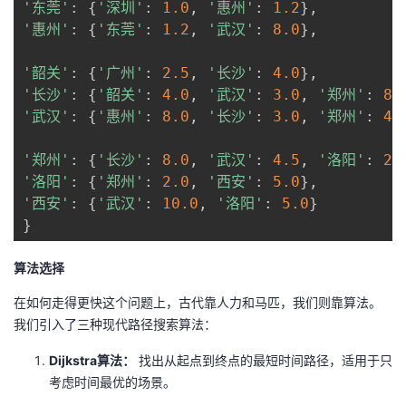
'东莞'
:
{
'深圳'
:
1.0
,
'惠州'
:
1.2
}
,
持
建
证
实
的
'惠州'
:
{
'东莞'
:
1.2
,
'武汉'
:
8.0
}
,
议
验
收
'韶关'
:
{
'广州'
:
2.5
,
'长沙'
:
4.0
}
,
'长沙'
:
{
'韶关'
:
4.0
,
'武汉'
:
3.0
,
'郑州'
:
8.
藏
'武汉'
:
{
'惠州'
:
8.0
,
'长沙'
:
3.0
,
'郑州'
:
4.
'郑州'
:
{
'长沙'
:
8.0
,
'武汉'
:
4.5
,
'洛阳'
:
2.
'洛阳'
:
{
'郑州'
:
2.0
,
'西安'
:
5.0
}
,
'西安'
:
{
'武汉'
:
10.0
,
'洛阳'
:
5.0
}
}
算法选择
在如何走得更快这个问题上，古代靠人力和马匹，我们则靠算法。
我们引入了三种现代路径搜索算法：
Dijkstra算法：
找出从起点到终点的最短时间路径，适用于只
考虑时间最优的场景。