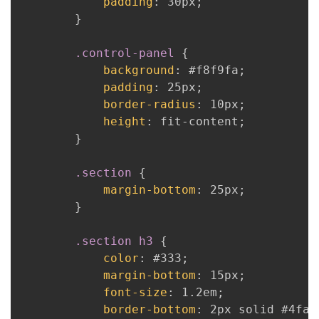
padding
:
 30px
;
}
.control-panel
{
background
:
 #f8f9fa
;
padding
:
 25px
;
border-radius
:
 10px
;
height
:
 fit-content
;
}
.section
{
margin-bottom
:
 25px
;
}
.section h3
{
color
:
 #333
;
margin-bottom
:
 15px
;
font-size
:
 1.2em
;
border-bottom
:
 2px solid #4fac