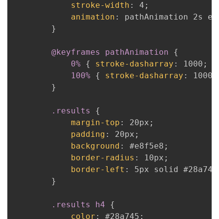
stroke-width
:
 4
;
animation
:
 pathAnimation 2s ea
}
@keyframes
 pathAnimation
{
0%
{
stroke-dasharray
:
 1000
;
s
100%
{
stroke-dasharray
:
 1000
;
}
.results
{
margin-top
:
 20px
;
padding
:
 20px
;
background
:
 #e8f5e8
;
border-radius
:
 10px
;
border-left
:
 5px solid #28a745
}
.results h4
{
color
:
 #28a745
;