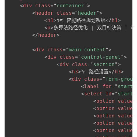
<
div
class
=
"
container
"
>
<
header
class
=
"
header
"
>
<
h1
>
🗺️ 智能路径规划系统
</
h1
>
<
p
>
多算法路径优化 | 双目标决策 | 
</
header
>
<
div
class
=
"
main-content
"
>
<
div
class
=
"
control-panel
"
>
<
div
class
=
"
section
"
>
<
h3
>
🎯 路径设置
</
h3
>
<
div
class
=
"
form-group
<
label
for
=
"
startC
<
select
id
=
"
startC
<
option
value
=
<
option
value
=
<
option
value
=
<
option
value
=
<
option
value
=