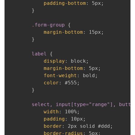
padding-bottom
:
 5px
;
}
.form-group
{
margin-bottom
:
 15px
;
}
label
{
display
:
 block
;
margin-bottom
:
 5px
;
font-weight
:
 bold
;
color
:
 #555
;
}
select, input[type="range"], butto
width
:
 100%
;
padding
:
 10px
;
border
:
 2px solid #ddd
;
border-radius
:
 5px
;