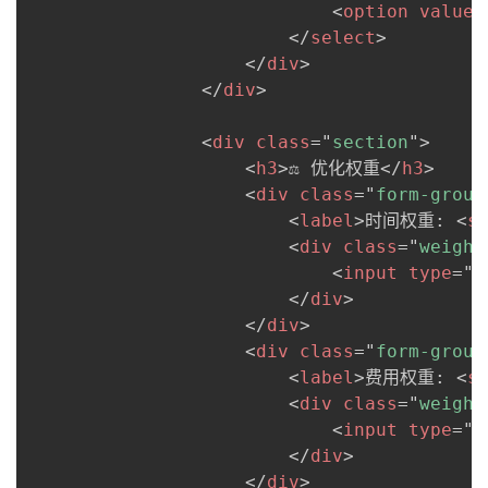
<
option
value
=
</
select
>
</
div
>
</
div
>
<
div
class
=
"
section
"
>
<
h3
>
⚖️ 优化权重
</
h3
>
<
div
class
=
"
form-group
<
label
>
时间权重: 
<
s
<
div
class
=
"
weight
<
input
type
=
"
r
</
div
>
</
div
>
<
div
class
=
"
form-group
<
label
>
费用权重: 
<
s
<
div
class
=
"
weight
<
input
type
=
"
r
</
div
>
</
div
>