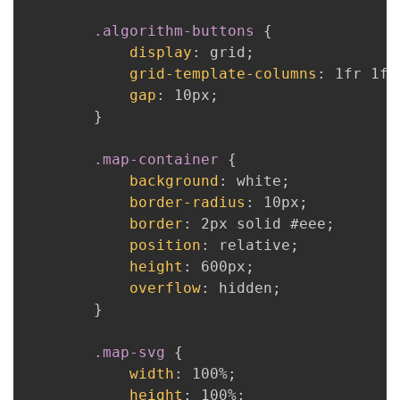
.algorithm-buttons
{
display
:
 grid
;
grid-template-columns
:
 1fr 1fr
gap
:
 10px
;
}
.map-container
{
background
:
 white
;
border-radius
:
 10px
;
border
:
 2px solid #eee
;
position
:
 relative
;
height
:
 600px
;
overflow
:
 hidden
;
}
.map-svg
{
width
:
 100%
;
height
:
 100%
;