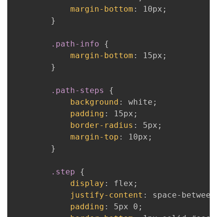
margin-bottom
:
 10px
;
}
.path-info
{
margin-bottom
:
 15px
;
}
.path-steps
{
background
:
 white
;
padding
:
 15px
;
border-radius
:
 5px
;
margin-top
:
 10px
;
}
.step
{
display
:
 flex
;
justify-content
:
 space-between
padding
:
 5px 0
;