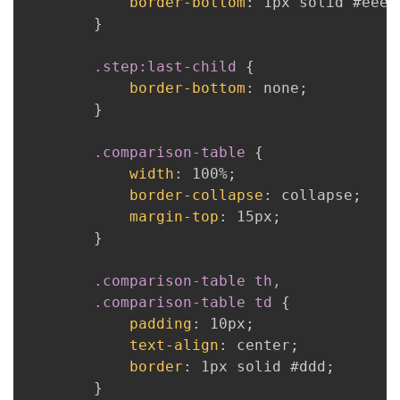
border-bottom
:
 1px solid #eee
;
}
.step:last-child
{
border-bottom
:
 none
;
}
.comparison-table
{
width
:
 100%
;
border-collapse
:
 collapse
;
margin-top
:
 15px
;
}
.comparison-table th,

        .comparison-table td
{
padding
:
 10px
;
text-align
:
 center
;
border
:
 1px solid #ddd
;
}