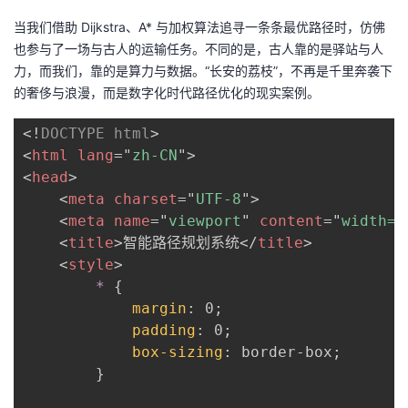
当我们借助 Dijkstra、A* 与加权算法追寻一条条最优路径时，仿佛
也参与了一场与古人的运输任务。不同的是，古人靠的是驿站与人
力，而我们，靠的是算力与数据。“长安的荔枝”，不再是千里奔袭下
的奢侈与浪漫，而是数字化时代路径优化的现实案例。
<!
DOCTYPE
html
>
<
html
lang
=
"
zh-CN
"
>
<
head
>
<
meta
charset
=
"
UTF-8
"
>
<
meta
name
=
"
viewport
"
content
=
"
width=d
<
title
>
智能路径规划系统
</
title
>
<
style
>
*
{
margin
:
 0
;
padding
:
 0
;
box-sizing
:
 border-box
;
}