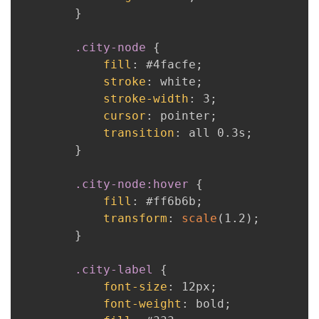
}
.city-node
{
fill
:
 #4facfe
;
stroke
:
 white
;
stroke-width
:
 3
;
cursor
:
 pointer
;
transition
:
 all 0.3s
;
}
.city-node:hover
{
fill
:
 #ff6b6b
;
transform
:
scale
(
1.2
)
;
}
.city-label
{
font-size
:
 12px
;
font-weight
:
 bold
;