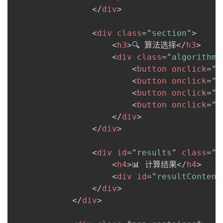
</
div
>
<
div
class
=
"
section
"
>
<
h3
>
🔍 算法选择
</
h3
>
<
div
class
=
"
algorithm-
<
button
onclick
=
"
r
<
button
onclick
=
"
r
<
button
onclick
=
"
r
<
button
onclick
=
"
c
</
div
>
</
div
>
<
div
id
=
"
results
"
class
=
"
r
<
h4
>
📊 计算结果
</
h4
>
<
div
id
=
"
resultContent
</
div
>
</
div
>