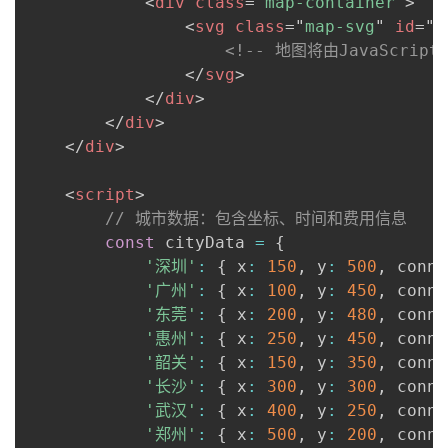
<
div
class
=
"
map-container
"
>
<
svg
class
=
"
map-svg
"
id
=
"
m
<!-- 地图将由JavaScrip
</
svg
>
</
div
>
</
div
>
</
div
>
<
script
>
// 城市数据：包含坐标、时间和费用信息
const
 cityData 
=
{
'深圳'
:
{
 x
:
150
,
 y
:
500
,
 conne
'广州'
:
{
 x
:
100
,
 y
:
450
,
 conne
'东莞'
:
{
 x
:
200
,
 y
:
480
,
 conne
'惠州'
:
{
 x
:
250
,
 y
:
450
,
 conne
'韶关'
:
{
 x
:
150
,
 y
:
350
,
 conne
'长沙'
:
{
 x
:
300
,
 y
:
300
,
 conne
'武汉'
:
{
 x
:
400
,
 y
:
250
,
 conne
'郑州'
:
{
 x
:
500
,
 y
:
200
,
 conne