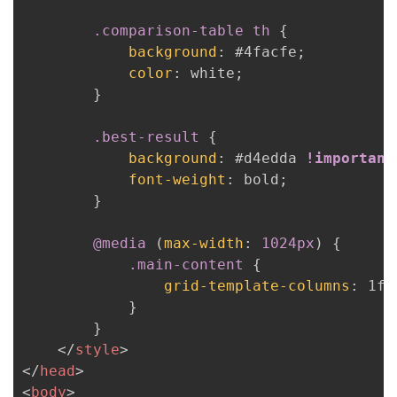
.comparison-table th
{
background
:
 #4facfe
;
color
:
 white
;
}
.best-result
{
background
:
 #d4edda 
!important
font-weight
:
 bold
;
}
@media
(
max-width
:
 1024px
)
{
.main-content
{
grid-template-columns
:
 1fr
}
}
</
style
>
</
head
>
<
body
>