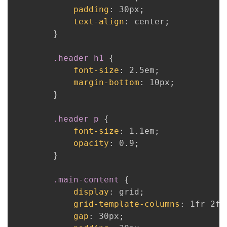
padding
:
 30px
;
text-align
:
 center
;
}
.header h1
{
font-size
:
 2.5em
;
margin-bottom
:
 10px
;
}
.header p
{
font-size
:
 1.1em
;
opacity
:
 0.9
;
}
.main-content
{
display
:
 grid
;
grid-template-columns
:
 1fr 2fr
gap
:
 30px
;