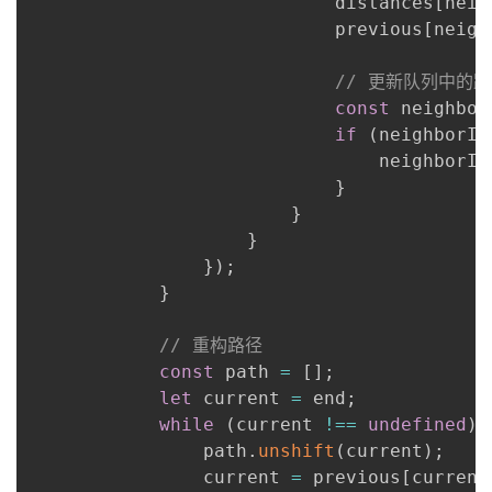
                            distances
[
neig
                            previous
[
neigh
// 更新队列中的
const
 neighbor
if
(
neighborIn
                                neighborIn
}
}
}
}
)
;
}
// 重构路径
const
 path 
=
[
]
;
let
 current 
=
 end
;
while
(
current 
!==
undefined
)
                path
.
unshift
(
current
)
;
                current 
=
 previous
[
current