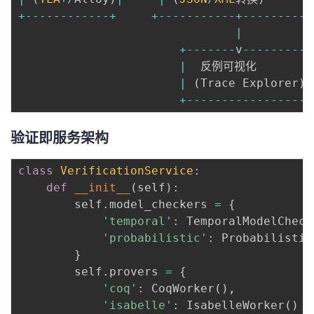
+
--
--
--
--
--
--
+
+
--
--
--
--
--
-
+
--
--
--
--
--
|
+
--
--
--
-
v
--
--
--
--
--
|
  反例可视化       
|
|
(
Trace Explorer
)
+
--
--
--
--
--
--
--
--
--
验证即服务架构
class
VerificationService
:
def
__init__
(
self
)
:
        self
.
model_checkers 
=
{
'temporal'
:
 TemporalModelCheck
'probabilistic'
:
 Probabilistic
}
        self
.
provers 
=
{
'coq'
:
 CoqWorker
(
)
,
'isabelle'
:
 IsabelleWorker
(
)