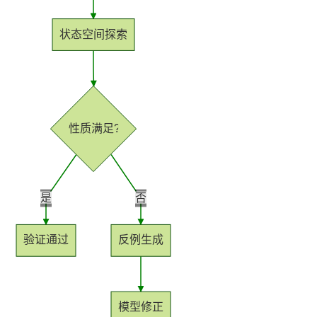
持
建
证
实
的
状态空间探索
议
验
收
藏
性质满足?
是
否
验证通过
反例生成
模型修正