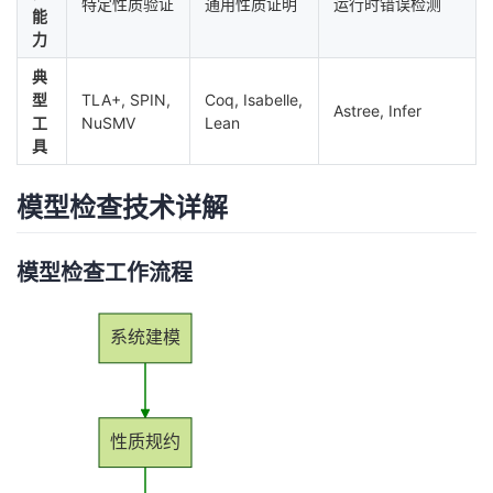
特定性质验证
通用性质证明
运行时错误检测
能
我
注
的
开
力
的
典
Programs
发
型
TLA+, SPIN,
Coq, Isabelle,
Astree, Infer
工
NuSMV
Lean
支
者
具
持
学
模型检查技术详解
我
堂
模型检查工作流程
的
我
我
系统建模
技
的
的
我
术
云
课
的
我
性质规约
支
声
程
认
的
我