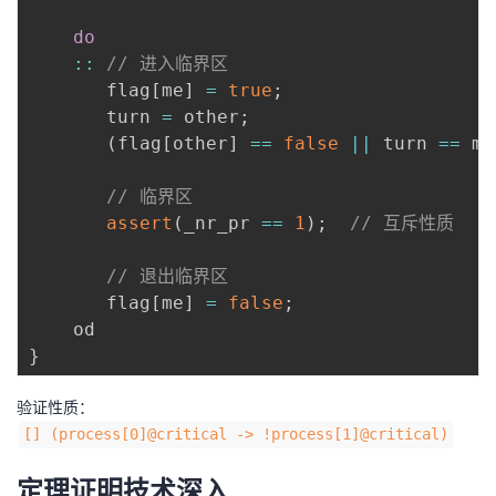
do
:
:
// 进入临界区
       flag
[
me
]
=
true
;
       turn 
=
 other
;
(
flag
[
other
]
==
false
||
 turn 
==
 me
// 临界区
assert
(
_nr_pr 
==
1
)
;
// 互斥性质
// 退出临界区
       flag
[
me
]
=
false
;
}
验证性质：
[] (process[0]@critical -> !process[1]@critical)
定理证明技术深入