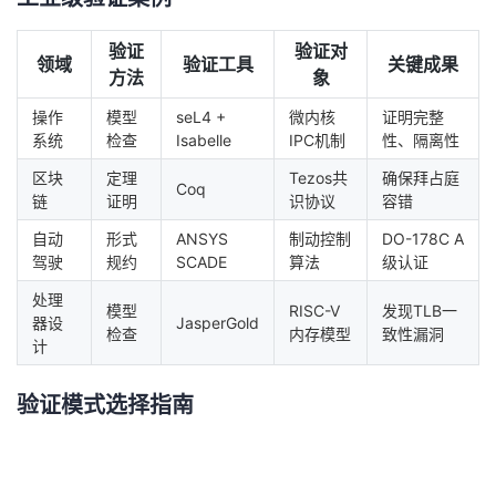
验证
验证对
领域
验证工具
关键成果
方法
象
操作
模型
seL4 +
微内核
证明完整
系统
检查
Isabelle
IPC机制
性、隔离性
区块
定理
Tezos共
确保拜占庭
Coq
链
证明
识协议
容错
自动
形式
ANSYS
制动控制
DO-178C A
驾驶
规约
SCADE
算法
级认证
处理
模型
RISC-V
发现TLB一
器设
JasperGold
检查
内存模型
致性漏洞
计
验证模式选择指南