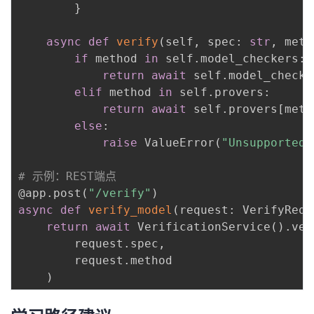
}
async
def
verify
(
self
,
 spec
:
str
,
 meth
if
 method 
in
 self
.
model_checkers
:
return
await
 self
.
model_checke
elif
 method 
in
 self
.
provers
:
return
await
 self
.
provers
[
meth
else
:
raise
 ValueError
(
"Unsupported 
# 示例：REST端点
@app
.
post
(
"/verify"
)
async
def
verify_model
(
request
:
 VerifyRequ
return
await
 VerificationService
(
)
.
ver
        request
.
spec
,
        request
.
method

)