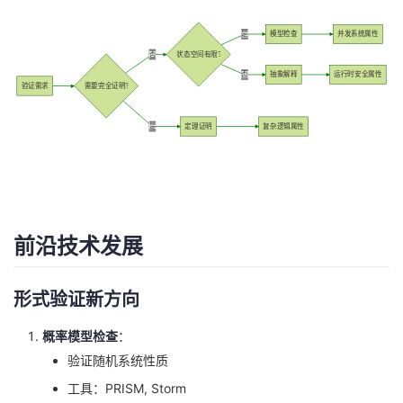
是
模型检查
并发系统属性
否
状态空间有限?
否
抽象解释
运行时安全属性
验证需求
需要完全证明?
是
定理证明
复杂逻辑属性
前沿技术发展
形式验证新方向
概率模型检查
：
验证随机系统性质
工具：PRISM, Storm