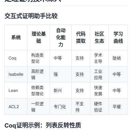
交互式证明助手比较
自动
理论基
代码
社区
学习
系统
化能
础
提取
生态
曲线
力
构造类
学术
Coq
中等
支持
陡峭
型论
主导
高阶逻
工业
Isabelle
强
支持
中等
辑
应用
依赖类
快速
Lean
新兴
支持
中等
型理论
发展
一阶逻
不支
硬件
ACL2
专门化
平缓
辑
持
验证
Coq证明示例：列表反转性质