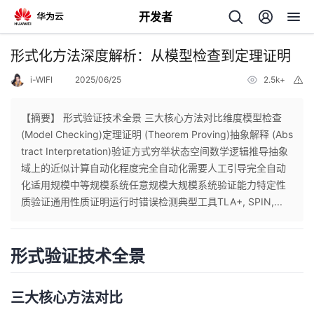
开发者
返
形式化方法深度解析：从模型检查到定理证明
回
i-WIFI
2025/06/25
2.5k+
举
报
【摘要】 形式验证技术全景 三大核心方法对比维度模型检查
(Model Checking)定理证明 (Theorem Proving)抽象解释 (Abs
tract Interpretation)验证方式穷举状态空间数学逻辑推导抽象
个
域上的近似计算自动化程度完全自动化需要人工引导完全自动
化适用规模中等规模系统任意规模大规模系统验证能力特定性
我
人
质验证通用性质证明运行时错误检测典型工具TLA+, SPIN,...
的
主
形式验证技术全景
开
页
三大核心方法对比
发