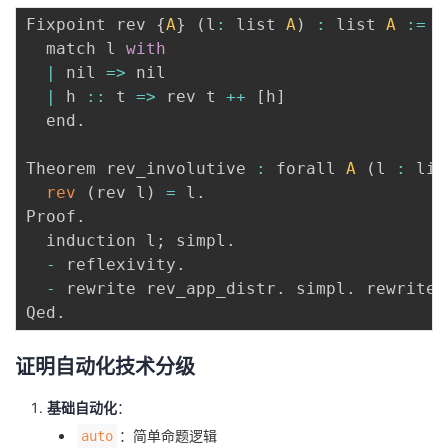
Fixpoint rev 
{
A
}
(
l
:
 list 
A
)
:
 list 
A
:
=
  match l 
with
|
nil
=>
 nil

|
 h 
:
:
t
=>
 rev t 
++
[
h
]
  end
.
Theorem rev_involutive 
:
 forall 
A
(
l 
:
 lis
rev
(
rev l
)
=
 l
.
Proof
.
  induction l
;
 simpl
.
-
 reflexivity
.
-
 rewrite rev_app_distr
.
 simpl
.
 rewrite 
Qed
.
证明自动化技术分级
基础自动化
：
：简单命题逻辑
auto