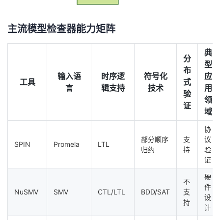
主流模型检查器能力矩阵
典
分
型
布
输入语
时序逻
符号化
应
工具
式
言
辑支持
技术
用
验
领
证
域
协
部分顺序
支
议
SPIN
Promela
LTL
归约
持
验
证
硬
不
件
NuSMV
SMV
CTL/LTL
BDD/SAT
支
设
持
计