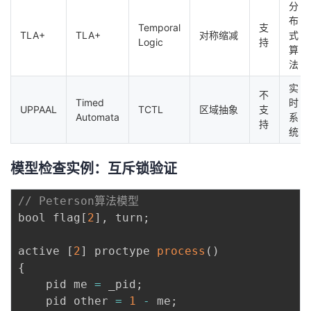
分
布
Temporal
支
TLA+
TLA+
对称缩减
式
Logic
持
算
法
实
不
Timed
时
UPPAAL
TCTL
区域抽象
支
Automata
系
持
统
模型检查实例：互斥锁验证
// Peterson算法模型
bool flag
[
2
]
,
 turn
;
active 
[
2
]
 proctype 
process
(
)
{
    pid me 
=
 _pid
;
    pid other 
=
1
-
 me
;