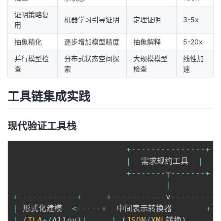
证明策略复
机器学习引导证明
定理证明
3-5x
用
抽象精化
逐步增加模型精度
抽象解释
5-20x
并行模型检
分布式状态空间探
大规模模型
线性加
查
索
检查
速
工具链集成实践
现代验证工具栈
+
--
--
--
--
--
--
--
-
+
|
  需求规约工具  
|
+
--
--
--
-
┬
--
--
--
-
+
|
+
--
--
--
--
--
--
+
+
--
--
--
--
--
-
v
--
--
--
--
--
|
 形式化建模  
<
--
--
-
+
  中间表示转换器       
+
--
|
(
TLA
+
/
Alloy
)
|
|
(
JSON
/
XML
转换
)