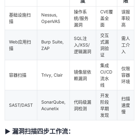
度
限
操作系
CVE覆
误报
基础设施扫
Nessus,
统/服务
盖全
率较
描
OpenVAS
漏洞
面
高
交互
SQL注
需人
Web应用扫
Burp Suite,
式漏
入/XSS/
工介
描
ZAP
洞验
逻辑漏洞
入
证
集成
仅限
镜像层依
CI/CD
容器扫描
Trivy, Clair
容器
赖漏洞
流水
环境
线
开发
扫描
SonarQube,
代码级漏
阶段
SAST/DAST
速度
Acunetix
洞检测
早期
慢
发现
▶ 漏洞扫描四步工作流：