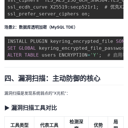
ssl_ciphers 'TLS_AES_256_GCM_SHA384:TLS_CH
ssl_ecdh_curve X25519:secp521r1;  # 优先X2
场景2：数据库透明加密（MySQL TDE）
INSTALL PLUGIN keyring_encrypted_file 
SONA
SET
GLOBAL
 keyring_encrypted_file_password
ALTER
TABLE
 users ENCRYPTION
=
'Y'
;
# 启用
四、漏洞扫描：主动防御的核心
漏洞扫描是发现系统弱点的"X光机"：
▶ 漏洞扫描工具对比
检测深
局
工具类型
代表工具
优势