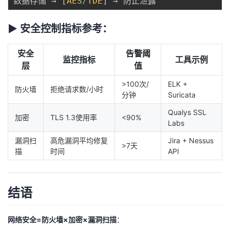
数据存储 → 
[
AES
/
TDE
]
▶ 安全控制指标参考：
安全
告警阈
监控指标
工具示例
层
值
>100次/
ELK +
防火墙
拒绝请求数/小时
分钟
Suricata
Qualys SSL
加密
TLS 1.3使用率
<90%
Labs
漏洞扫
高危漏洞平均修复
Jira + Nessus
>7天
描
时间
API
结语
网络安全=防火墙×加密×漏洞扫描
：