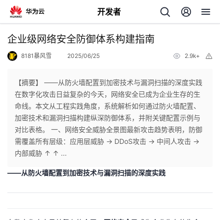
开发者
返
企业级网络安全防御体系构建指南
回
8181暴风雪
2025/06/25
2.9k+
举
报
【摘要】 ——从防火墙配置到加密技术与漏洞扫描的深度实践
在数字化攻击日益复杂的今天，网络安全已成为企业生存的生
命线。本文从工程实践角度，系统解析如何通过防火墙配置、
个
加密技术和漏洞扫描构建纵深防御体系，并附关键配置示例与
对比表格。 一、网络安全威胁全景图最新攻击趋势表明，防御
我
人
需覆盖所有层级：应用层威胁 → DDoS攻击 → 中间人攻击 →
内部威胁 ↑ ↑ ...
的
主
——从防火墙配置到加密技术与漏洞扫描的深度实践
开
页
发