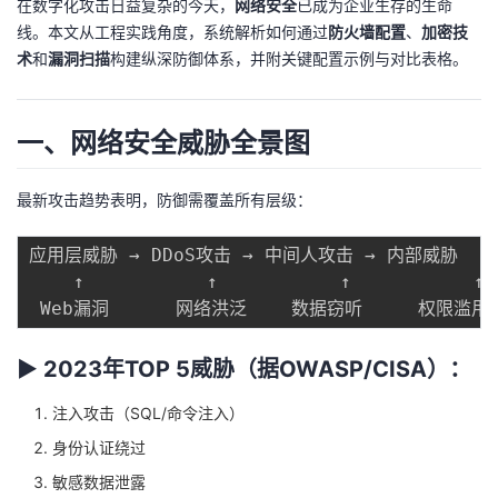
在数字化攻击日益复杂的今天，
网络安全
已成为企业生存的生命
线。本文从工程实践角度，系统解析如何通过
防火墙配置
、
加密技
者
术
和
漏洞扫描
构建纵深防御体系，并附关键配置示例与对比表格。
我
一、网络安全威胁全景图
的
我
博
的
我
最新攻击趋势表明，防御需覆盖所有层级：
客
论
的
我
应用层威胁 → DDoS攻击 → 中间人攻击 → 内部威胁

    ↑           ↑           ↑           ↑

坛
圈
的
我
子
直
的
我
▶ 2023年TOP 5威胁（据OWASP/CISA）：
我
播
活
的
注入攻击（SQL/命令注入）
身份认证绕过
我
动
关
的
敏感数据泄露