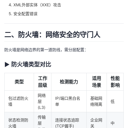
XML外部实体（XXE）攻击
我
注
的
开
安全配置错误
的
Programs
发
二、防火墙：网络安全的守门人
支
者
持
学
防火墙是网络边界的第一道防线，需分层配置：
我
堂
▶ 防火墙类型对比
的
我
我
工作
适用
性能
类型
检测能力
层级
场景
影响
技
的
的
我
网络
包过滤防火
IP/端口黑白名
基础网
层
低
术
云
课
的
我
墙
单
络隔离
(L3)
支
声
传输
程
认
的
我
状态检测防
连接状态追踪
企业网
层
中
火墙
(TCP握手)
关