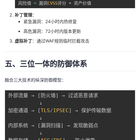
风险值 
=
 漏洞
CVSS
补丁管理
：
紧急漏洞：24小时内热修复
高危漏洞：72小时内版本更新
虚拟补丁
：通过WAF规则临时拦截攻击
五、三位一体的防御体系
融合三大技术的纵深防御模型：
外部流量 → 
[
防火墙
]
 → 过滤恶意请求

          ↓

加密通道 → 
[
TLS
/
IPSEC
]
 → 保护传输数据

          ↓

内部系统 → 
[
漏洞扫描
]
 → 发现脆弱点

          ↓
