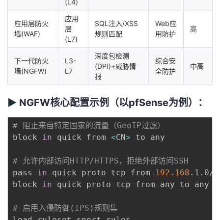
(L4)
持
建
证
实
的
应用
应用层防火
SQL注入/XSS
Web应
议
层
高
验
收
墙(WAF)
规则匹配
用防护
(L7)
藏
深度包检测
下一代防火
L3-
综合安
(DPI)+威胁情
中高
墙(NGFW)
L7
全防护
报
▶ NGFW核心配置示例（以pfSense为例）：
# 阻止来自特定国家的流量（GeoIP过滤）
block 
in
 quick from 
<
CN
>
 to any

# 允许内部访问HTTP/HTTPS，拒绝外部访问SSH
pass 
in
 quick proto tcp from 
192.168
.1.0/2
block 
in
 quick proto tcp from any to any p
# 启用入侵防御(IPS)规则集