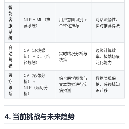
智
能
客
NLP + ML（推
用户意图识别 +
对话流畅性、
服
荐系统）
个性化推荐
实时推荐算法
系
统
自
CV（环境感
边缘计算效
动
实时路况分析与
知） + DL（路
率、极端场景
驾
决策
径规划）
泛化能力
驶
医
CV（影像分
综合医学图像与
数据隐私保
疗
析） +
文本数据进行疾
护、跨领域知
诊
NLP（病历分
病预测
识迁移
断
析）
4. 当前挑战与未来趋势