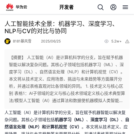
开发者
返
人工智能技术全景：机器学习、深度学习、
回
NLP与CV的对比与协同
8181暴风雪
2025/06/25
5.2w+
举
报
【摘要】 人工智能（AI）是计算机科学的分支，旨在赋予机器
智能以解决复杂问题。其核心子领域包括机器学习（ML）、深
个
度学习（DL）、自然语言处理（NLP）和计算机视觉（CV）。
本文将从技术定义、应用场景、挑战与未来趋势等方面展开分
我
人
析，并通过表格直观对比各领域的异同。 1. 技术定义与核心区
别 表格1：AI子领域的定义与核心技术领域定义核心技术典型算
的
主
法/模型人工智能（AI）通过算法和数据使机器模拟人类智能...
人工智能（AI）是计算机科学的分支，旨在赋予机器智能以解决复
开
页
杂问题。其核心子领域包括
机器学习（ML）
、
深度学习（DL）
、
自
然语言处理（NLP）
和
计算机视觉（CV）
。本文将从技术定义、应
发
用场景、挑战与未来趋势等方面展开分析，并通过表格直观对比各