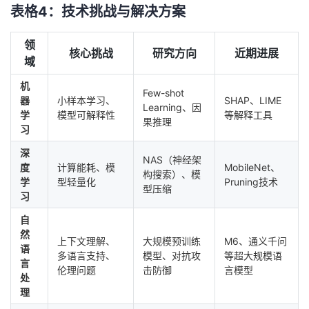
表格4：技术挑战与解决方案
领
核心挑战
研究方向
近期进展
域
机
Few-shot
器
小样本学习、
SHAP、LIME
Learning、因
学
模型可解释性
等解释工具
果推理
习
深
NAS（神经架
度
计算能耗、模
MobileNet、
构搜索）、模
学
型轻量化
Pruning技术
型压缩
习
自
然
上下文理解、
大规模预训练
M6、通义千问
语
多语言支持、
模型、对抗攻
等超大规模语
言
伦理问题
击防御
言模型
处
理