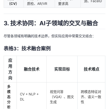
测、FaceID
（CV）
质检、AR/VR
要求高
3. 技术协同：AI子领域的交叉与融合
尽管各领域有明确的技术边界，但实际应用中常需交叉结合：
表格3：技术融合案例
应
用
融合技术
实现目标
技术难点
方
向
多
模
视觉问答
跨模态特征对
CV + NLP +
态
（VQA）、图文
齐、语义一致
DL
分
生成
性
析