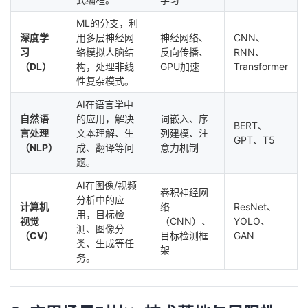
我
注
的
开
ML的分支，利
深度学
用多层神经网
神经网络、
CNN、
的
Programs
发
习
络模拟人脑结
反向传播、
RNN、
（DL）
构，处理非线
GPU加速
Transformer
支
性复杂模式。
者
AI在语言学中
持
学
自然语
的应用，解决
词嵌入、序
BERT、
言处理
文本理解、生
列建模、注
GPT、T5
（NLP）
成、翻译等问
意力机制
我
堂
题。
的
我
我
AI在图像/视频
卷积神经网
分析中的应
计算机
络
ResNet、
用，目标检
技
的
的
我
视觉
（CNN）、
YOLO、
测、图像分
（CV）
目标检测框
GAN
类、生成等任
术
云
课
的
我
架
务。
支
声
程
认
的
我