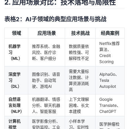
2. 应用场景对比：技术落地与局限性
持
建
证
实
的
议
验
收
表格2：AI子领域的典型应用场景与挑战
藏
领域
应用场景
技术挑战
经典案例
Netflix推荐
机器学
推荐系统、金融
数据质量依
算法、
习
风控、医疗诊
赖性强、可
Credit
（ML）
断、客户细分
解释性不足
Scoring
需要大量标
深度学
图像识别、语音
AlphaGo、
注数据、计
习
助手、自动驾
Tesla
算资源消耗
（DL）
驶、游戏AI
Autopilot
高
自然语
机器翻译、情感
上下文理解
Google
言处理
分析、聊天机器
困难、长文
Translate、
（NLP）
人、智能客服
本建模
ChatGPT
计算机
医学影像分析、
小样本学
医学肿瘤检
视觉
安防监控、工业
习、实时性