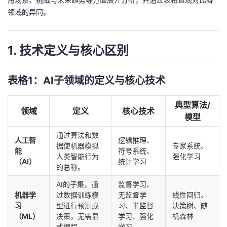
领域的异同。
者
我
1. 技术定义与核心区别
的
我
表格1：AI子领域的定义与核心技术
博
的
我
典型算法/
领域
定义
核心技术
客
论
的
我
模型
通过算法和数
坛
圈
的
我
人工智
逻辑推理、
据使机器模拟
专家系统、
能
符号系统、
人类智能行为
强化学习
（AI）
统计学习
子
直
的
我
的总称。
AI的子集，通
监督学习、
我
播
活
的
机器学
过数据训练模
无监督学
线性回归、
习
型进行预测或
习、半监督
决策树、随
我
动
关
的
（ML）
决策，无需显
学习、强化
机森林
式编程。
学习