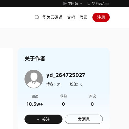
中国站
华为云App
华为云码道
文档
登录
注册
关于作者
yd_264725927
博客：
31
粉丝：
0
阅读
获赞
评论
10.5w+
0
0
+ 关注
发消息