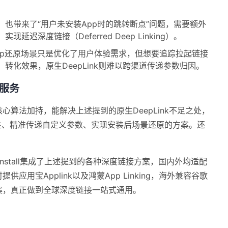
：
也带来了
“用户未安装App时的跳转断点”问题，需要额外
迟深度链接（Deferred Deep Linking）。
pp还原场景只是优化了用户体验需求，但想要追踪拉起链接
、转化效果，原生
DeepLink则难以跨渠道传递参数归因。
k服务
核心算法加持，能
解决上述提到的原生
DeepLink
不足之处，
性、精准传递自定义参数、实现安装后场景还原的方案。
还
ninstall集成了上述提到的各种深度链接方案，国内外均适配
内同时提供应用宝Applink以及
鸿蒙App Linking，海外兼容谷歌
案
，真正做到全球深度链接一站式通用。