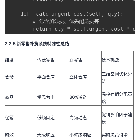
    def _calc_urgent_cost(self, qty):

        # 包含加急费、优先配送费等

        return qty * self.urgent_cost * di
2.2.5 新零售补货系统特殊性总结
维度
传统零售
新零售
技术挑战
三维空间优化算
仓储
平面仓库
立体仓库
法
温控存储分配策
商品
常温为主
30%冷链
略
促销影响因子建
促销
低频固定
高频动态
模
时效
天级响应
小时级响应
实时决策引擎