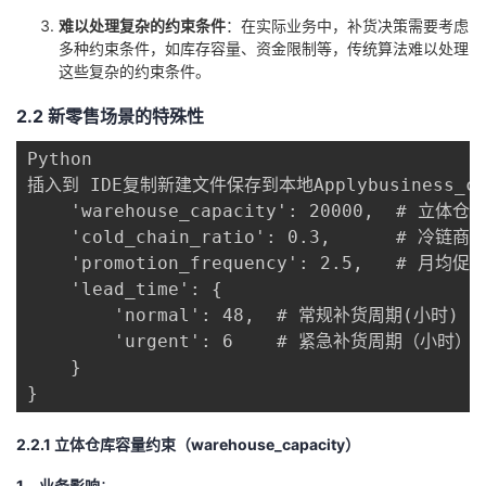
我
注
的
开
难以处理复杂的约束条件
：在实际业务中，补货决策需要考虑
多种约束条件，如库存容量、资金限制等，传统算法难以处理
这些复杂的约束条件。
的
Programs
发
2.2 新零售场景的特殊性
支
者
Python

持
学
插入到 IDE复制新建文件保存到本地Applybusiness_cons
    'warehouse_capacity': 20000,  # 
我
堂
    'cold_chain_ratio': 0.3,      # 冷链商
    'promotion_frequency': 2.5,   # 月均
的
我
    'lead_time': {

我
        'normal': 48,  # 常规补货周期(小时)

技
的
        'urgent': 6    # 紧急补货周期（小时）

的
我
    }

术
云
}
课
的
我
支
声
2.2.1 立体仓库容量约束（warehouse_capacity）
程
认
的
我
1、业务影响
：