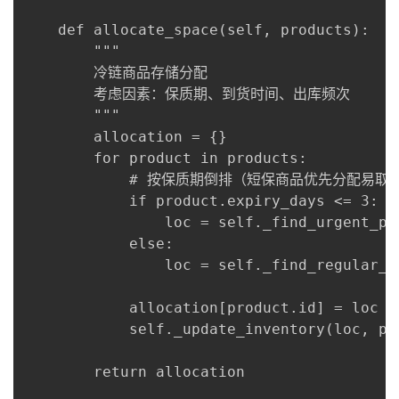
    def allocate_space(self, products):

        """

        冷链商品存储分配

        考虑因素：保质期、到货时间、出库频次

        """

        allocation = {}

        for product in products:

            # 按保质期倒排（短保商品优先分配易取货
            if product.expiry_days <= 3:

                loc = self._find_urgent_po
            else:

                loc = self._find_regular_p
            allocation[product.id] = loc

            self._update_inventory(loc, pro
        return allocation
