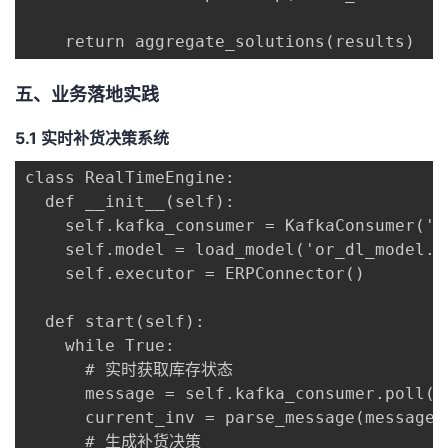
    return aggregate_solutions(results)
五、业务落地实践
5.1 实时补货决策系统
class RealTimeEngine:

  def __init__(self):

    self.kafka_consumer = KafkaConsumer('in
    self.model = load_model('or_dl_model.pk
    self.executor = ERPConnector()

  def start(self):

    while True:

      # 实时获取库存状态

      message = self.kafka_consumer.poll()

      current_inv = parse_message(message)

      # 生成补货决策
