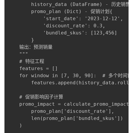
        history_data (DataFrame) - 历史销售
        promo_plan (Dict) - 促销计划{

            'start_date': '2023-12-12',

            'discount_rate': 0.3, 

            'bundled_skus': [123,456]

        }

    输出：预测销量

    """

    # 特征工程

    features = []

    for window in [7, 30, 90]:  # 多个时间窗
        features.append(history_data.rollin
    # 促销影响因子计算

    promo_impact = calculate_promo_impact(

        promo_plan['discount_rate'],

        len(promo_plan['bundled_skus'])

    )
