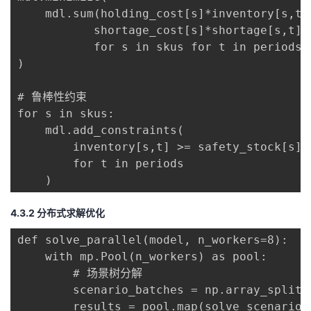
    mdl.sum(holding_cost[s]*inventory[s,t] 
           shortage_cost[s]*shortage[s,t] 

           for s in skus for t in periods)

)

# 鲁棒性约束

for s in skus:

    mdl.add_constraints(

        inventory[s,t] >= safety_stock[s] 
        for t in periods

    )
4.3.2 分布式求解优化
def solve_parallel(model, n_workers=8):

    with mp.Pool(n_workers) as pool:

        # 场景树分解

        scenario_batches = np.array_split(
        results = pool.map(solve_scenario, 