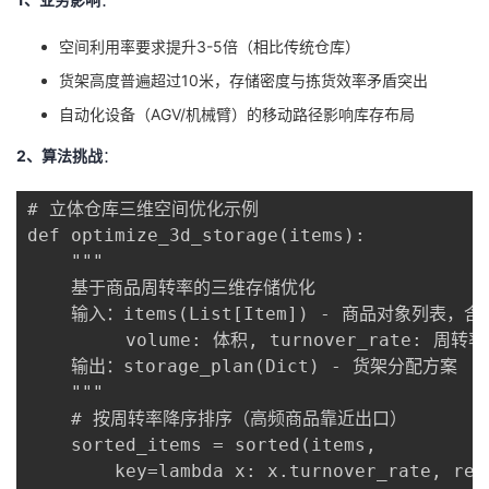
持
建
证
实
的
空间利用率要求提升3-5倍（相比传统仓库）
议
验
收
货架高度普遍超过10米，存储密度与拣货效率矛盾突出
自动化设备（AGV/机械臂）的移动路径影响库存布局
藏
2、算法挑战
：
# 立体仓库三维空间优化示例

def optimize_3d_storage(items):

    """

    基于商品周转率的三维存储优化

    输入：items(List[Item]) - 商品对象列表，含
         volume: 体积, turnover_rate: 周转率
    输出：storage_plan(Dict) - 货架分配方案

    """

    # 按周转率降序排序（高频商品靠近出口）

    sorted_items = sorted(items, 

        key=lambda x: x.turnover_rate, reve