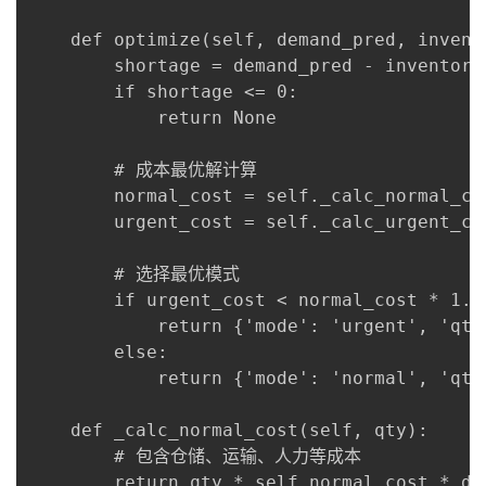
    def optimize(self, demand_pred, invento
        shortage = demand_pred - inventory

        if shortage <= 0:

            return None

        # 成本最优解计算

        normal_cost = self._calc_normal_cos
        urgent_cost = self._calc_urgent_cos
        # 选择最优模式

        if urgent_cost < normal_cost * 1
            return {'mode': 'urgent', 'qty'
        else:

            return {'mode': 'normal', 'qty'
    def _calc_normal_cost(self, qty):

        # 包含仓储、运输、人力等成本

        return qty * self.normal_cost * dis