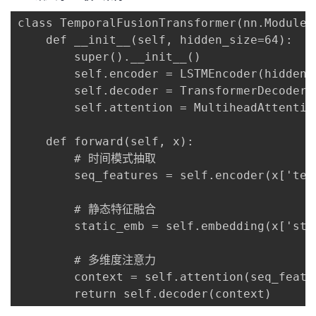
class TemporalFusionTransformer(nn.Module):
    def __init__(self, hidden_size=64):

        super().__init__()

        self.encoder = LSTMEncoder(hidden_s
        self.decoder = TransformerDecoder(h
        self.attention = MultiheadAttention
    def forward(self, x):

        # 时间模式抽取

        seq_features = self.encoder(x['temp
        # 静态特征融合

        static_emb = self.embedding(x['stat
        # 多维度注意力

        context = self.attention(seq_featur
        return self.decoder(context)