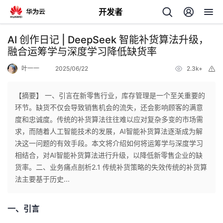
开发者
返
AI 创作日记 | DeepSeek 智能补货算法升级，
回
融合运筹学与深度学习降低缺货率
叶一一
2025/06/22
2.3k+
举
报
【摘要】 一、引言在新零售行业，库存管理是一个至关重要的
环节。缺货不仅会导致销售机会的流失，还会影响顾客的满意
个
度和忠诚度。传统的补货算法往往难以应对复杂多变的市场需
求，而随着人工智能技术的发展，AI智能补货算法逐渐成为解
我
人
决这一问题的有效手段。本文将介绍如何将运筹学与深度学习
相结合，对AI智能补货算法进行升级，以降低新零售企业的缺
的
主
货率。二、业务痛点剖析2.1 传统补货策略的失效传统的补货算
法主要基于历史...
开
页
一、引言
发