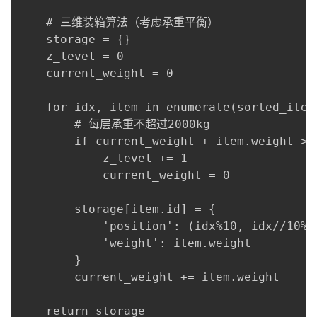
    # 三维装箱算法（考虑承重平衡）

    storage = {}

    z_level = 0

    current_weight = 0

    for idx, item in enumerate(sorted_items
        # 每层承重不超过2000kg

        if current_weight + item.weight > 2
            z_level += 1

            current_weight = 0

        storage[item.id] = {

            'position': (idx%10, idx//10%1
            'weight': item.weight

        }

        current_weight += item.weight

    return storage