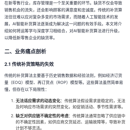
在新零售行业，库存管理是一个至关重要的环节。缺货不仅会导致
销售机会的流失，还会影响顾客的满意度和忠诚度。传统的补货算
者
法往往难以应对复杂多变的市场需求，而随着人工智能技术的发
展，AI智能补货算法逐渐成为解决这一问题的有效手段。本文将介
我
绍如何将运筹学与深度学习相结合，对AI智能补货算法进行升级，
以降低新零售企业的缺货率。
的
我
二、业务痛点剖析
博
的
我
2.1 传统补货策略的失效
客
论
的
我
传统的补货算法主要基于历史销售数据和经验法则，例如经济订货
坛
圈
的
我
量（EOQ）模型、再订货点（ROP）模型等。这些算法虽然简单易
懂，但存在以下局限性：
子
直
的
我
无法适应需求的动态变化
：传统算法假设需求是稳定的，无法
及时响应市场需求的突然变化，如促销活动、季节性需求等。
我
播
活
的
缺乏对供应链不确定性的考虑
：传统算法通常忽略了供应链中
我
动
关
的不确定性因素，如供应商交货延迟、运输故障等，导致补货
的
计划不够灵活。