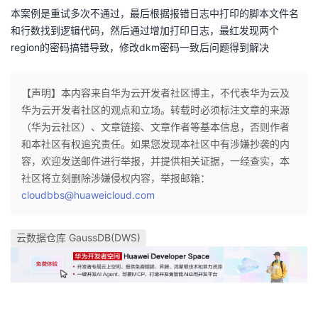
本案例是重试多次不通过，最后根据报错日志中打印的脚本文件名
者
和行数找到逻辑代码，然后通过增加打印日志，最红发现两个
region的密码搞错导致，修改dkm密码一致后问题得到解决
我
【声明】本内容来自华为云开发者社区博主，不代表华为云及
的
我
华为云开发者社区的观点和立场。转载时必须标注文章的来源
（华为云社区）、文章链接、文章作者等基本信息，否则作者
博
的
我
和本社区有权追究责任。如果您发现本社区中有涉嫌抄袭的内
容，欢迎发送邮件进行举报，并提供相关证据，一经查实，本
客
论
的
我
社区将立刻删除涉嫌侵权内容，举报邮箱：
cloudbbs@huaweicloud.com
坛
圈
的
我
子
直
的
我
云数据仓库 GaussDB(DWS)
我
播
活
的
我
动
关
的