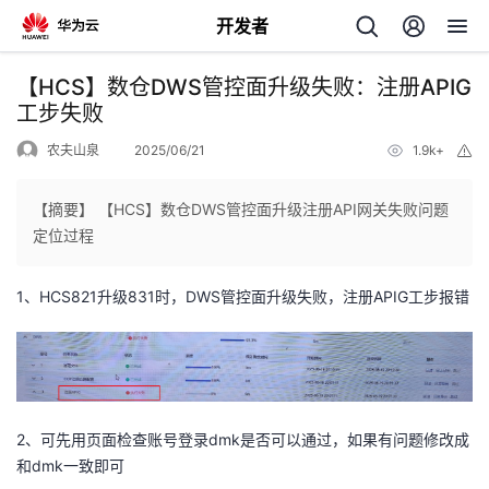
开发者
返
【HCS】数仓DWS管控面升级失败：注册APIG
回
工步失败
农夫山泉
2025/06/21
1.9k+
举
报
【摘要】 【HCS】数仓DWS管控面升级注册API网关失败问题
定位过程
个
1、HCS821升级831时，DWS管控面升级失败，注册APIG工步报错
我
人
的
主
开
页
2、可先用页面检查账号登录dmk是否可以通过，如果有问题修改成
和dmk一致即可
发