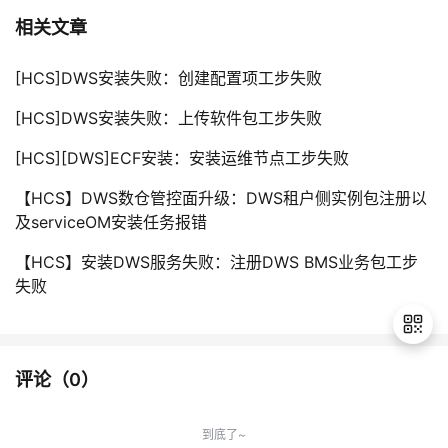
持
建
证
实
的
相关文章
议
验
收
[HCS]DWS安装失败：创建配置项工步失败
藏
[HCS]DWS安装失败：上传软件包工步失败
[HCS][DWS]ECF安装：安装运维节点工步失败
【HCS】DWS数仓管控面升级：DWS租户侧实例包注册以
及serviceOM安装任务报错
【HCS】安装DWS服务失败：注册DWS BMS业务包工步
失败
评论（
0
）
退
出
到底了~
登