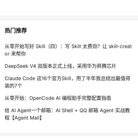
我
注
的
开
的
Programs
发
热门推荐
支
者
从零开始写好 Skill（四）：写 Skill 太费劲？让 skill-creat
持
学
or 来帮你
DeepSeek V4 双版本正式上线，采用华为昇腾芯片
我
堂
Claude Code 这16个官方Skill，用了半年我总结出最值得
的
我
我
装的7个
技
的
的
我
从零开始：OpenCode AI 编程助手完整配置指南
给 AI Agent一个邮箱：AI Shell + QQ 邮箱 Agent 实战教
术
云
课
的
我
程【Agent Mail】
支
声
程
认
的
我